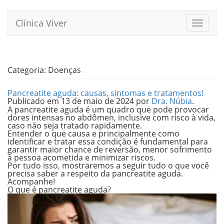
Pular
para
Clínica Viver
Alterna
o
conteúdo
Categoria:
Doenças
Pancreatite aguda: causas, sintomas e tratamentos!
Publicado em
13 de maio de 2024
por
Dra. Núbia
.
A pancreatite aguda é um quadro que pode provocar
dores intensas no abdômen, inclusive com risco à vida,
caso não seja tratado rapidamente.
Entender o que causa e principalmente como
identificar e tratar essa condição é fundamental para
garantir maior chance de reversão, menor sofrimento
à pessoa acometida e minimizar riscos.
Por tudo isso, mostraremos a seguir tudo o que você
precisa saber a respeito da pancreatite aguda.
Acompanhe!
O que é pancreatite aguda?