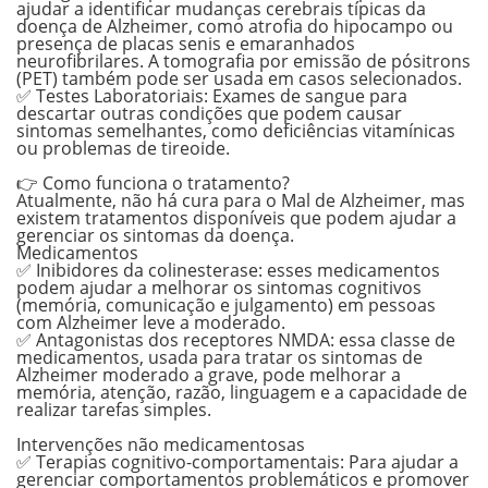
ajudar a identificar mudanças cerebrais típicas da
doença de Alzheimer, como atrofia do hipocampo ou
presença de placas senis e emaranhados
neurofibrilares. A tomografia por emissão de pósitrons
(PET) também pode ser usada em casos selecionados.
✅
Testes Laboratoriais:
Exames de sangue para
descartar outras condições que podem causar
sintomas semelhantes, como deficiências vitamínicas
ou problemas de tireoide.
.
👉 Como funciona o tratamento?
Atualmente,
não há cura para o Mal de Alzheimer
, mas
existem tratamentos disponíveis que podem ajudar a
gerenciar os sintomas da doença.
Medicamentos
✅
Inibidores da colinesterase:
esses medicamentos
podem ajudar a melhorar os sintomas cognitivos
(memória, comunicação e julgamento) em pessoas
com Alzheimer leve a moderado.
✅
Antagonistas dos receptores NMDA:
essa classe de
medicamentos, usada para tratar os sintomas de
Alzheimer moderado a grave, pode melhorar a
memória, atenção, razão, linguagem e a capacidade de
realizar tarefas simples.
.
Intervenções não medicamentosas
✅
Terapias cognitivo-comportamentais:
Para ajudar a
gerenciar comportamentos problemáticos e promover