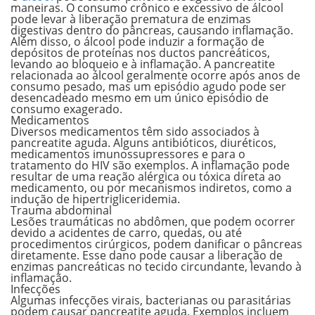
maneiras. O consumo crônico e excessivo de álcool
pode levar à liberação prematura de
enzimas
digestivas dentro do pâncreas
, causando inflamação.
Além disso, o álcool pode induzir a formação de
depósitos de proteínas nos ductos
pancreáticos,
levando ao bloqueio e à inflamação. A pancreatite
relacionada ao álcool geralmente ocorre após anos de
consumo pesado, mas um episódio agudo pode ser
desencadeado mesmo em um único episódio de
consumo exagerado.
Medicamentos
Diversos medicamentos têm sido associados à
pancreatite aguda. Alguns antibióticos, diuréticos,
medicamentos imunossupressores e para o
tratamento do HIV são exemplos. A inflamação pode
resultar de uma
reação alérgica ou tóxica
direta ao
medicamento, ou por mecanismos indiretos, como a
indução de hipertrigliceridemia.
Trauma abdominal
Lesões traumáticas no abdômen, que podem ocorrer
devido a acidentes de carro, quedas, ou até
procedimentos cirúrgicos, podem danificar o pâncreas
diretamente. Esse dano pode causar a
liberação de
enzimas pancreáticas no tecido circundante
, levando à
inflamação.
Infecções
Algumas infecções virais, bacterianas ou parasitárias
podem causar pancreatite aguda. Exemplos incluem