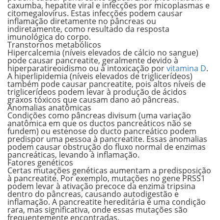
caxumba, hepatite viral e infecções por micoplasmas e
citomegalovírus
. Estas infecções podem causar
inflamação diretamente no pâncreas ou
indiretamente, como resultado da resposta
imunológica do corpo.
Transtornos metabólicos
Hipercalcemia (
níveis elevados de cálcio
no sangue)
pode causar pancreatite, geralmente devido à
hiperparatireoidismo ou à intoxicação por
vitamina D
.
A hiperlipidemia (
níveis elevados de triglicerídeos
)
também pode causar pancreatite, pois altos níveis de
triglicerídeos podem levar à produção de ácidos
graxos tóxicos que causam dano ao pâncreas.
Anomalias anatômicas
Condições como
pâncreas divisum
(uma variação
anatômica em que os ductos pancreáticos não se
fundem) ou estenose do ducto pancreático podem
predispor uma pessoa à pancreatite. Essas anomalias
podem causar
obstrução do fluxo normal de enzimas
pancreáticas
, levando à inflamação.
Fatores genéticos
Certas mutações genéticas aumentam a predisposição
à pancreatite. Por exemplo, mutações no gene PRSS1
podem levar à
ativação precoce da enzima tripsina
dentro do pâncreas, causando autodigestão e
inflamação. A pancreatite hereditária é uma condição
rara, mas significativa, onde essas mutações são
frequentemente encontradas.