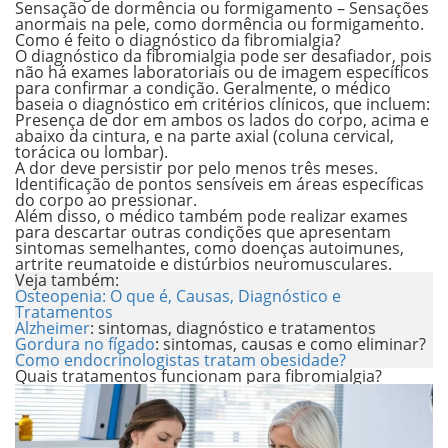
Sensação de dormência ou formigamento –
Sensações
anormais na pele, como dormência ou formigamento.
Como é feito o diagnóstico da fibromialgia?
O diagnóstico da fibromialgia pode ser desafiador, pois
não há exames laboratoriais ou de imagem específicos
para confirmar
a condição. Geralmente, o médico
baseia o diagnóstico em critérios clínicos, que incluem:
Presença de dor em ambos os lados do corpo, acima e
abaixo da cintura, e na parte axial (coluna cervical,
torácica ou lombar).
A dor deve persistir por pelo menos três meses.
Identificação de pontos sensíveis em áreas específicas
do corpo ao pressionar.
Além disso, o médico também pode realizar exames
para descartar outras condições que apresentam
sintomas semelhantes, como doenças autoimunes,
artrite reumatoide e distúrbios neuromusculares.
Veja também:
Osteopenia: O que é, Causas, Diagnóstico e
Tratamentos
Alzheimer
: sintomas, diagnóstico e tratamentos
Gordura no fígado
: sintomas, causas e como eliminar?
Como endocrinologistas tratam obesidade?
Quais tratamentos funcionam para fibromialgia?