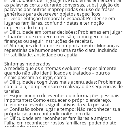
✅
Dificuldades de linguagem:
Problemas em encontrar
as palavras certas durante conversas, substituição de
palavras por outras inapropriadas ou uso de frases
genéricas para descrever objetos específicos.
✅
Desorientação temporal e espacial:
Perder-se em
lugares familiares, confundir datas e ter noção
imprecisa do tempo.
✅
Dificuldade em tomar decisões:
Problemas em julgar
situações que requerem decisão, como gerenciar
finanças ou seguir instruções de receitas.
✅
Alterações de humor e comportamento:
Mudanças
repentinas de humor sem uma razão clara, incluindo
irritabilidade, ansiedade ou apatia.
.
Sintomas moderados
À medida que os sintomas evoluem – especialmente
quando não são identificados e tratados – outros
sinais passam a surgir, como:
✅
Dificuldades cognitivas mais acentuadas:
Problemas
com a fala, compreensão e realização de sequências de
tarefas.
✅
Esquecimento de eventos ou informações pessoais
importantes:
Como esquecer o próprio endereço,
telefone ou eventos significativos da vida pessoal.
✅
Confusão sobre lugar e tempo:
Não reconhecer sua
própria casa ou confundir noite com dia.
✅
Dificuldade em reconhecer familiares e amigos:
Falha em reconhecer rostos familiares, podendo até