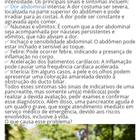
intensidade. Os principais sinais e sintomas incluem:
✅
Dor abdominal
intensa:
A dor costuma ser severa,
localizada na parte superior do abdômen e pode
irradiar para as costas. A dor pode ser constante e
agravada após comer.
✅ Náuseas e vômitos:
É comum que a dor abdominal
seja acompanhada por náuseas persistentes e
vômitos, que não aliviam a dor.
✅ Inchaço e sensibilidade abdominal:
O abdômen pode
estar inchado e sensível ao toque.
✅ Febre:
Pode ocorrer febre, indicando a presença de
inflamação no corpo.
✅ Aceleração dos batimentos cardíacos:
A inflamação
pode causar uma frequência cardíaca acelerada.
✅ Icterícia:
Em alguns casos, a pele e os olhos podem
apresentar uma coloração amarelada devido à
obstrução do ducto biliar.
Todos esses sintomas são sinais de indicativos de uma
pancreatite, mas somente um(a) médico(a) pode
realizar a devida avaliação, pedir exames e confirmar
esse diagnóstico. Além disso, uma pancreatite aguda é
um quadro grave, que exige atendimento imediato em
serviço médico de emergência, devido aos riscos
envolvidos, inclusive à vida.
O que causa esse problema?