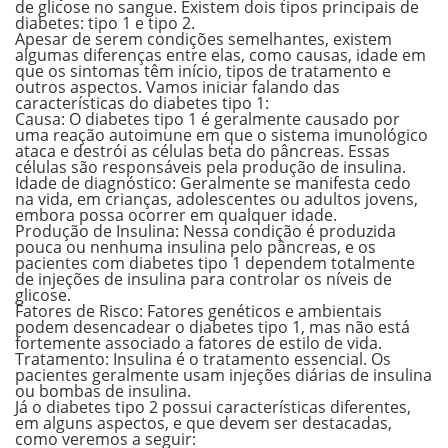
de glicose no sangue. Existem dois tipos principais de
diabetes: tipo 1 e tipo 2.
Apesar de serem condições semelhantes, existem
algumas diferenças entre elas, como causas, idade em
que os sintomas têm início, tipos de tratamento e
outros aspectos. Vamos iniciar falando das
características do diabetes tipo 1:
Causa:
O diabetes tipo 1 é geralmente
causado por
uma reação autoimune
em que o sistema imunológico
ataca e destrói as células beta do pâncreas. Essas
células são responsáveis pela produção de insulina.
Idade de diagnóstico:
Geralmente se manifesta cedo
na vida, em crianças, adolescentes ou adultos jovens,
embora possa ocorrer em qualquer idade.
Produção de Insulina:
Nessa condição é produzida
pouca ou nenhuma insulina pelo pâncreas, e os
pacientes com diabetes tipo 1 dependem totalmente
de injeções de insulina para controlar os níveis de
glicose.
Fatores de Risco:
Fatores genéticos e ambientais
podem desencadear o diabetes tipo 1, mas não está
fortemente associado a fatores de estilo de vida.
Tratamento:
Insulina é o tratamento essencial. Os
pacientes geralmente usam injeções diárias de insulina
ou bombas de insulina.
Já o diabetes tipo 2 possui características diferentes,
em alguns aspectos, e que devem ser destacadas,
como veremos a seguir: