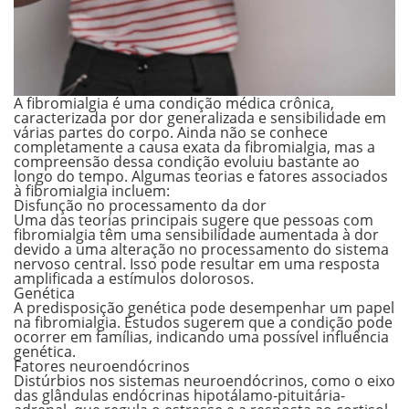
A fibromialgia é uma
condição médica crônica,
caracterizada por dor generalizada e sensibilidade em
várias partes do corpo. Ainda não se conhece
completamente a causa exata da fibromialgia, mas a
compreensão dessa condição evoluiu bastante ao
longo do tempo. Algumas teorias e fatores associados
à fibromialgia incluem:
Disfunção no processamento da dor
Uma das teorias principais sugere que pessoas com
fibromialgia têm uma sensibilidade aumentada à dor
devido a uma
alteração no processamento do sistema
nervoso central
. Isso pode resultar em uma resposta
amplificada a estímulos dolorosos.
Genética
A predisposição genética pode desempenhar um papel
na fibromialgia. Estudos sugerem que a condição pode
ocorrer em famílias, indicando uma possível influência
genética.
Fatores neuroendócrinos
Distúrbios nos sistemas neuroendócrinos, como o
eixo
das glândulas endócrinas hipotálamo-pituitária-