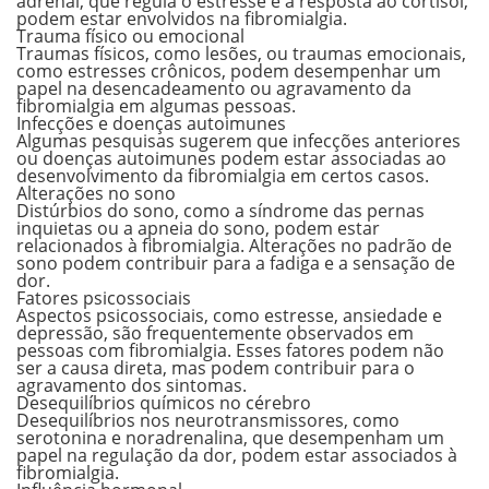
adrenal
, que regula o estresse e a resposta ao cortisol,
podem estar envolvidos na fibromialgia.
Trauma físico ou emocional
Traumas físicos, como lesões, ou traumas emocionais,
como estresses crônicos, podem desempenhar um
papel na desencadeamento ou agravamento da
fibromialgia em algumas pessoas.
Infecções e doenças autoimunes
Algumas pesquisas sugerem que
infecções anteriores
ou doenças autoimunes
podem estar associadas ao
desenvolvimento da fibromialgia em certos casos.
Alterações no sono
Distúrbios do sono, como a
síndrome das pernas
inquietas ou a apneia do sono
, podem estar
relacionados à fibromialgia. Alterações no padrão de
sono podem contribuir para a fadiga e a sensação de
dor.
Fatores psicossociais
Aspectos psicossociais, como
estresse, ansiedade e
depressão
, são frequentemente observados em
pessoas com fibromialgia. Esses fatores podem não
ser a causa direta, mas podem contribuir para o
agravamento dos sintomas.
Desequilíbrios químicos no cérebro
Desequilíbrios nos neurotransmissores, como
serotonina e noradrenalina, que desempenham um
papel na regulação da dor, podem estar associados à
fibromialgia.