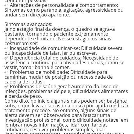
confundir pessoas.
✅
Alterações de personalidade e comportamento:
Sintomas como paranoia, agitação, agressividade ou
andar sem direção aparente.
.
Sintomas avançados:
Já no estágio final da doença, o quadro se agrava
bastante, tornando o paciente extremamente
dependente e limitado. Nesse estágio, os sinais
costumam ser:
✅
Incapacidade de comunicar-se:
Dificuldade severa
ou incapacidade de falar, ler ou escrever.
✅
Dependência total de cuidados:
Necessidade de
assistência contínua para atividades diárias, como se
vestir, tomar banho e comer.
✅
Problemas de mobilidade:
Dificuldade para
caminhar, mudar de posição ou necessidade de
cadeira de rodas.
✅ Problemas de saúde geral:
Aumento do risco de
infecções, problemas de pele, dificuldades alimentares
e perda de peso.
Como dito, no início alguns sinais podem ser bastante
sutis, o que leva ao atraso na busca por ajuda médica e
tratamento precoce. No entanto, alguns sinais de
alerta devem ser observados para buscar uma
investigação profissional, como dificuldade notável em
lembrar novas informações, lidar com tarefas
cotidianas, resolver problemas simples, usar