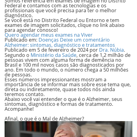
Somos referência em exames de imagem no Distrito
Federal e contamos com as tecnologias e os
profissionais que você precisa para ter o melhor
diagnóstico.
Se você está no Distrito Federal ou Entorno e tem
exames de imagem solicitados, clique no link abaixo
para agendar conosco!
Quero agendar meus exames na Viver
Publicado em:
Doenças
Deixe um comentário
Alzheimer: sintomas, diagnóstico e tratamentos
Publicado em
5 de fevereiro de 2024
por
Dra. Núbia
.
Segundo o
Ministério da Saúde
, cerca de 1,2 milhão de
pessoas vivem com alguma forma de demência no
Brasil e 100 mil novos casos são diagnosticados por
ano. Em todo o mundo, o número chega a 50 milhões
de pessoas.
Esses números impressionantes mostram a
importância de se informar mais sobre esse tema que,
direta ou indiretamente, quase todos nós ainda
teremos contato.
Abaixo você vai entender o que é o Alzheimer, seus
sintomas, diagnóstico e formas de tratamento.
Acompanhe!
.
Afinal, o que é o Mal de Alzheimer?