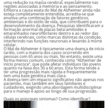
uma redução na massa cerebral, especialmente nas
regiões associadas à memória e ao pensamento.
Embora a
causa exata do Mal de Alzheimer ainda não
esteja completamente entendida
, acredita-se que
envolva uma combinação de fatores genéticos,
ambientais e do estilo de vida, que contribuem para o
desenvolvimento da doença. Pesquisas identificaram a
formação anormal de placas beta-amiloides e
emaranhados neurofibrilares dentro e ao redor das
células cerebrais, como marcas distintas da condição,
interferindo nas funções neuronais e levando à morte
celular.
O Mal de Alzheimer é tipicamente uma doença de início
tardio, com a
maioria dos casos ocorrendo em
pessoas com 65 anos ou mais
. No entanto, existe uma
forma menos comum, conhecida como “Alzheimer de
início precoce”, que pode afetar indivíduos tão jovens
quanto na faixa dos 30 a 60 anos. Esta forma tende a
ter uma progressão mais rápida e frequentemente
tem uma base genética mais clara.
A doença tem um impacto significativo não apenas nos
pacientes, mas também em seus familiares e
cuidadores, exigindo uma abordagem multidisciplinar
para o manejo e apoio ao longo de sua progressão.
.
Quais os principais sintomas? Como identificar?