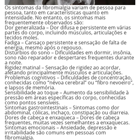
Os sintomas da fibromialgia variam de pessoa para
pessoa, tanto em características quanto em
intensidade. No entanto, os sintomas mais
frequentemente observados são:
Dor generalizada –
Dor difusa e persistente em várias
partes do corpo, incluindo músculos, articulações e
tecidos moles.
Fadiga –
Cansaço persistente e sensação de falta de
energia, mesmo após o repouso.
Distúrbios do sono –
Dificuldades em dormir, insônia,
sono não reparador e despertares frequentes durante
a noite.
Rigidez matinal –
Sensação de rigidez ao acordar,
afetando principalmente músculos e articulações.
Problemas cognitivos –
Dificuldades de concentração,
conhecidas como “névoa cerebral” ou “fibro nevoeiro”,
e lapsos de memória.
Sensibilidade ao toque –
Aumento da sensibilidade à
pressão em áreas específicas do corpo, conhecidas
como pontos sensíveis.
Sintomas gastrointestinais –
Sintomas como dor
abdominal, cólicas, inchaço, constipação ou diarreia.
Dores de cabeça e enxaqueca –
Dores de cabeça
frequentes, muitas vezes semelhantes a enxaquecas.
Sintomas emocionais –
Ansiedade, depressão e
irritabilidade são comuns em pessoas com
fibromialgia.