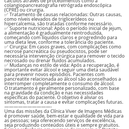
cálculos através de procedimentos como a
colangiopancreatografia retrógrada endoscópica
(CPRE) ou cirurgia.
✅ Tratamento de causas relacionadas:
Outras causas,
como níveis elevados de triglicerídeos ou
hipercalcemia, são tratadas conforme necessário.
✅ Suporte nutricional:
Após o período inicial de jejum,
a alimentação é gradualmente reintroduzida,
começando com líquidos claros e progredindo para
uma dieta leve, conforme a tolerância do paciente.
✅ Cirurgia:
Em casos graves, com complicações como
necrose pancreática ou pseudocistos, pode ser
necessária intervenção cirúrgica para remover o tecido
necrosado ou drenar fluidos acumulados.
✅ Mudanças no estilo de vida:
Após a recuperação, é
importante evitar álcool e seguir uma dieta saudável
para prevenir novos episódios. Pacientes com
pancreatite relacionada ao álcool são aconselhados a
interromper completamente o consumo de álcool.
O tratamento é geralmente personalizado, com base
na gravidade da condição e nas necessidades
específicas do paciente. O objetivo é aliviar os
sintomas, tratar a causa e evitar complicações futuras.
——————————-
Uma das missões da Clínica Viver de Imagens Médicas
é promover saúde, bem-estar e qualidade de vida para
as pessoas; seja oferecendo serviços de excelência,
seja produzindo conteúdos úteis e sempre gratuitos.