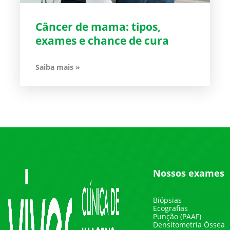
Câncer de mama: tipos,
exames e chance de cura
Saiba mais »
Nossos exames
Biópsias
Ecografias
Punção (PAAF)
Densitometria Óssea