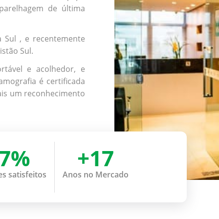
parelhagem de última
a Sul , e recentemente
stão Sul.
tável e acolhedor, e
ografia é certificada
 mais um reconhecimento
97%
+17
s satisfeitos
Anos no Mercado