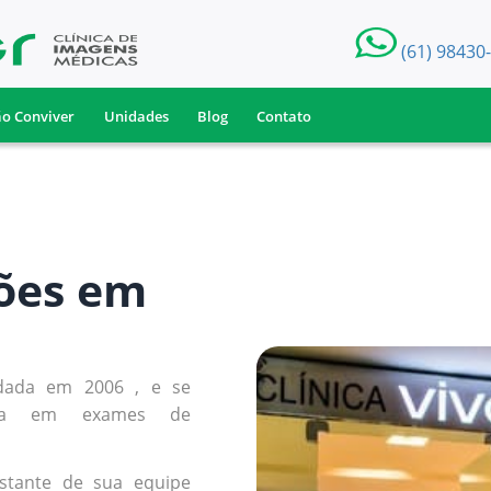
(61) 98430
ão Conviver
Unidades
Blog
Contato
ões em
ndada em 2006 , e se
ncia em exames de
stante de sua equipe