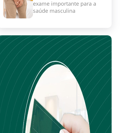
exame importante para a
saúde masculina