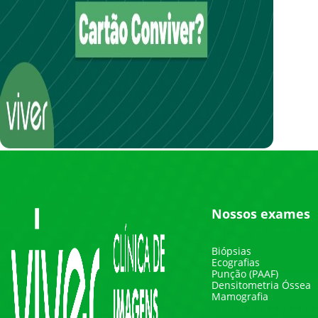
Nossos exames
Biópsias
Ecografias
Punção (PAAF)
Densitometria Óssea
Mamografia