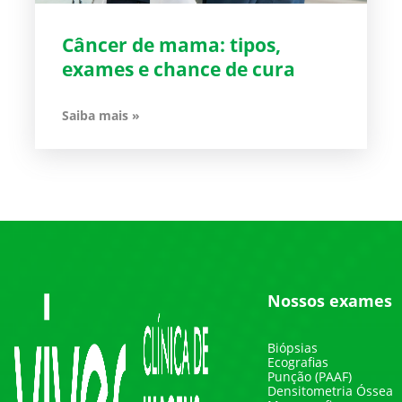
Câncer de mama: tipos,
exames e chance de cura
Saiba mais »
Nossos exames
Biópsias
Ecografias
Punção (PAAF)
Densitometria Óssea