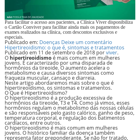
Para facilitar o acesso aos pacientes, a Clínica Viver disponibiliza
o Cartão Conviver para facilitar ainda mais os pagamentos de
exames realizados na clínica, com descontos exclusivos e
especiais.
Publicado em:
Doenças
Deixe um comentário
Hipertireoidismo: o que é, sintomas e tratamentos
Publicado em
11 de setembro de 2018
por
viver
.
O
hipertireoidismo
é mais comum em mulheres
jovens. É caracterizado por uma disparada de
hormônios da tireoide. O aumento acelera o
metabolismo e causa diversos sintomas como
fraqueza muscular, cansaço e diarreia.
Neste artigo abordaremos mais sobre o que é
hipertireoidismo, os sintomas e tratamentos.
O Que é Hipertireoidismo?
O
hipertireoidismo é a produção excessiva de
hormônios da tireoide, T3 e T4.
Como já vimos, esses
hormônios regulam o metabolismo das nossas células
e são responsáveis pelo gasto calórico, ganho de peso,
temperatura corporal, e regulação dos batimentos
cardíacos, entre outros.
O hipertireoidismo é mais comum em mulheres
jovens. O histórico familiar da doença também
representa fator preponderante. Se não for tratado,