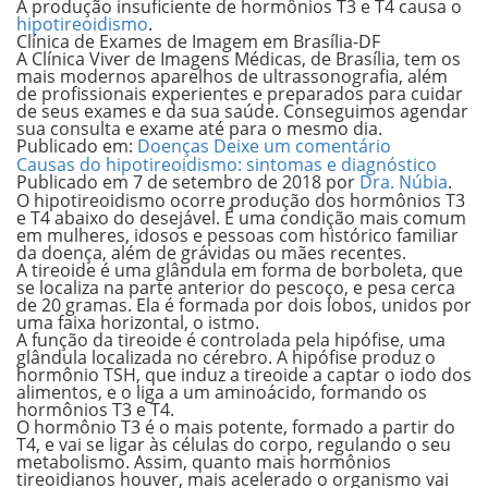
A produção insuficiente de hormônios T3 e T4 causa o
hipotireoidismo
.
Clínica de Exames de Imagem em Brasília-DF
A Clínica Viver de Imagens Médicas, de Brasília, tem os
mais modernos aparelhos de ultrassonografia, além
de profissionais experientes e preparados para cuidar
de seus exames e da sua saúde. Conseguimos agendar
sua consulta e exame até para o mesmo dia.
Publicado em:
Doenças
Deixe um comentário
Causas do hipotireoidismo: sintomas e diagnóstico
Publicado em
7 de setembro de 2018
por
Dra. Núbia
.
O
hipotireoidismo
ocorre produção dos hormônios T3
e T4 abaixo do desejável. É uma condição mais comum
em mulheres, idosos e pessoas com histórico familiar
da doença, além de grávidas ou mães recentes.
A tireoide é uma glândula em forma de borboleta, que
se localiza na parte anterior do pescoço, e pesa cerca
de 20 gramas. Ela é formada por dois lobos, unidos por
uma faixa horizontal, o istmo.
A função da tireoide é controlada pela hipófise, uma
glândula localizada no cérebro. A hipófise produz o
hormônio TSH, que induz a tireoide a captar o iodo dos
alimentos, e o liga a um aminoácido, formando os
hormônios T3 e T4.
O hormônio T3 é o mais potente, formado a partir do
T4, e vai se ligar às células do corpo, regulando o seu
metabolismo. Assim, quanto mais hormônios
tireoidianos houver, mais acelerado o organismo vai