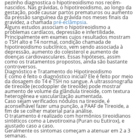
pezinho diagnostica o hipotireoidismo nos recém-
nascidos. Nas grávidas, o hipotireoidismo, ao longo da
gestação, pode causar partos prematuros ou aumento
da pressão sanguínea da grávida nos meses finais da
gravidez, a chamada
pré-eclâmpsia
.
Alguns estudos associam o hipotireoidismo a
problemas cardíacos, depressão e infertilidade.
Principalmente em exames cujos resultados mostram
o TSH alto e T4 normal, condição chamada de
hipotireoidismo subclínico, vem sendo associada à
depressão, aumento do colesterol e aumento de
doenças cardiovasculares. Essas hipóteses, assim
como os tratamentos propostos, ainda são bastante
controversos.
Diagnóstico e Tratamento do Hipotireoidismo
E como é feito o diagnóstico inicial? Ele é feito por meio
da dosagem do T4 e TSH no sangue. A ultrassonografia
de tireoide (ecodoppler de tireoide) pode mostrar
aumento de volume da glândula tireoide, com textura
heterogênea e vascularização aumentada.
Caso sejam verificados nódulos na tireoide, é
aconselhável fazer uma punção, a PAAF de Tireoide, a
fim de se colher material para análise.
O tratamento é realizado com hormônios tireoidianos
sintéticos como a Levotiroxina (Puran ou Eutirox), e
ajustado caso a caso.
Geralmente os sintomas começam a atenuar em 2 a 3
semanas.