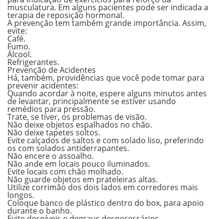
musculatura. Em alguns pacientes pode ser indicada a
terapia de reposição hormonal.
A prevenção tem também grande importância. Assim,
evite:
Café.
Fumo.
Álcool.
Refrigerantes.
Prevenção de Acidentes
Há, também, providências que você pode tomar para
prevenir acidentes:
Quando acordar à noite, espere alguns minutos antes
de levantar, principalmente se estiver usando
remédios para pressão.
Trate, se tiver, os problemas de visão.
Não deixe objetos espalhados no chão.
Não deixe tapetes soltos.
Evite calçados de saltos e com solado liso, preferindo
os com solados antiderrapantes.
Não encere o assoalho.
Não ande em locais pouco iluminados.
Evite locais com chão molhado.
Não guarde objetos em prateleiras altas.
Utilize corrimão dos dois lados em corredores mais
longos.
Coloque banco de plástico dentro do box, para apoio
durante o banho.
Evite desníveis e degraus desnecessários.