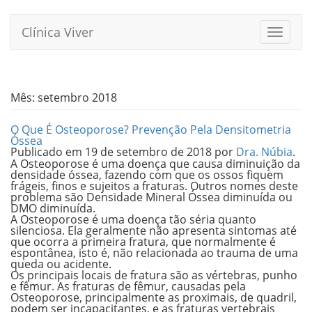
Pular
para
Clínica Viver
Alterna
o
conteúdo
Mês:
setembro 2018
O Que É Osteoporose? Prevenção Pela Densitometria
Óssea
Publicado em
19 de setembro de 2018
por
Dra. Núbia
.
A
Osteoporose
é uma doença que causa diminuição da
densidade óssea, fazendo com que os ossos fiquem
frágeis, finos e sujeitos a fraturas. Outros nomes deste
problema são
Densidade Mineral Óssea diminuída
ou
DMO diminuída
.
A
Osteoporose
é uma doença tão séria quanto
silenciosa. Ela geralmente não apresenta sintomas até
que ocorra a primeira fratura, que normalmente é
espontânea, isto é, não relacionada ao trauma de uma
queda ou acidente.
Os principais locais de fratura são as vértebras, punho
e fêmur. As fraturas de fêmur, causadas pela
Osteoporose
, principalmente as proximais, de quadril,
podem ser incapacitantes, e as fraturas vertebrais