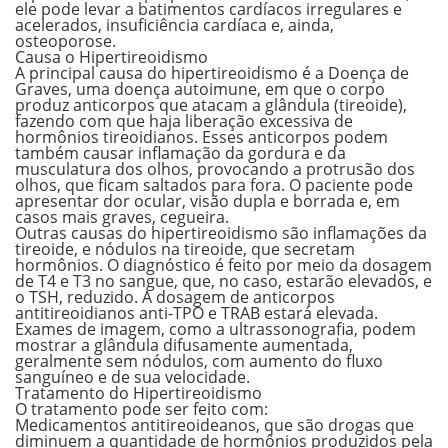
ele pode levar a batimentos cardíacos irregulares e
acelerados, insuficiência cardíaca e, ainda,
osteoporose.
Causa o Hipertireoidismo
A
principal causa do hipertireoidismo é a Doença de
Graves
, uma doença autoimune, em que o corpo
produz anticorpos que atacam a glândula (tireoide),
fazendo com que haja liberação excessiva de
hormônios tireoidianos. Esses anticorpos podem
também causar inflamação da gordura e da
musculatura dos olhos, provocando a protrusão dos
olhos, que ficam saltados para fora. O paciente pode
apresentar dor ocular, visão dupla e borrada e, em
casos mais graves, cegueira.
Outras causas do hipertireoidismo são inflamações da
tireoide, e nódulos na tireoide, que secretam
hormônios. O diagnóstico é feito por meio da dosagem
de T4 e T3 no sangue, que, no caso, estarão elevados, e
o TSH, reduzido. A dosagem de anticorpos
antitireoidianos anti-TPO e TRAB estará elevada.
Exames de imagem, como a ultrassonografia, podem
mostrar a glândula difusamente aumentada,
geralmente sem nódulos, com aumento do fluxo
sanguíneo e de sua velocidade.
Tratamento do Hipertireoidismo
O tratamento pode ser feito com:
Medicamentos antitireoideanos, que são drogas que
diminuem a quantidade de hormônios produzidos pela