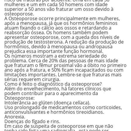
mulheres e um em cada 50 homens com idade
superior a 50 anos vão fraturar um osso devido à
osteoporose
.
A
Osteoporose
ocorre principalmente em mulheres,
após a menopausa, já que os hormônios femininos
atuam fixando o cálcio aos ossos e retardando a
reabsorção óssea. Os homens também podem
apresentar osteoporose, com a queda dos níveis de
produção de testosterona. A redução da produção de
hormônios, devido à menopausa ou andropausa
prejudica essa importante função hormonal.
Os números mostram a extrema seriedade do
problema. Cerca de 20% das pessoas de mais idade
que fraturam o fêmur proximal vão a óbito no primeiro
ano após a fratura, e 50% ficam incapacitados ou com
limitações importantes. Lembre-se que fraturas mais
sérias requerem cirurgia.
Como é feito o diagnóstico da osteoporose?
Além do envelhecimento, há fatores clínicos que
podem contribuir para o aparecimento da
Osteoporose
:
Intolerância ao glúten (doença celíaca).
Uso prolongado de medicamentos como corticoides,
anticonvulsivantes e hormônios tireoidianos.
Anorexia.
Doenças do fígado e rins.
Em caso de suspeita de osteoporose em que não
tenha sido feita uma radiografia , esta pode ser