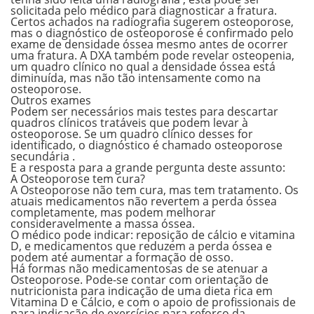
solicitada pelo médico para diagnosticar a fratura.
Certos achados na radiografia sugerem osteoporose,
mas o diagnóstico de osteoporose é confirmado pelo
exame de densidade óssea mesmo antes de ocorrer
uma fratura. A DXA também pode revelar osteopenia,
um quadro clínico no qual a densidade óssea está
diminuída, mas não tão intensamente como na
osteoporose.
Outros exames
Podem ser necessários mais testes para descartar
quadros clínicos tratáveis ​​que podem levar à
osteoporose. Se um quadro clínico desses for
identificado, o diagnóstico é chamado osteoporose
secundária .
E a resposta para a grande pergunta deste assunto:
A Osteoporose tem cura?
A
Osteoporose
não tem cura, mas tem tratamento. Os
atuais medicamentos não revertem a perda óssea
completamente, mas podem melhorar
consideravelmente a massa óssea.
O médico pode indicar: reposição de cálcio e vitamina
D, e medicamentos que reduzem a perda óssea e
podem até aumentar a formação de osso.
Há formas não medicamentosas de se atenuar a
Osteoporose
. Pode-se contar com orientação de
nutricionista para indicação de uma dieta rica em
Vitamina D e Cálcio, e com o apoio de profissionais de
para indicação de exercícios para reforço da