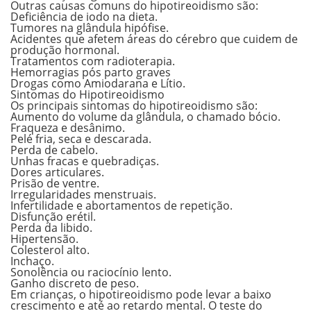
Outras causas comuns do hipotireoidismo são:
Deficiência de iodo na dieta.
Tumores na glândula hipófise.
Acidentes que afetem áreas do cérebro que cuidem de
produção hormonal.
Tratamentos com radioterapia.
Hemorragias pós parto graves
Drogas como Amiodarana e Lítio.
Sintomas do Hipotireoidismo
Os principais sintomas do hipotireoidismo são:
Aumento do volume da glândula, o chamado bócio.
Fraqueza e desânimo.
Pelé fria, seca e descarada.
Perda de cabelo.
Unhas fracas e quebradiças.
Dores articulares.
Prisão de ventre.
Irregularidades menstruais.
Infertilidade e abortamentos de repetição.
Disfunção erétil.
Perda da libido.
Hipertensão.
Colesterol alto.
Inchaço.
Sonolência ou raciocínio lento.
Ganho discreto de peso.
Em crianças, o hipotireoidismo pode levar a baixo
crescimento e até ao retardo mental. O teste do