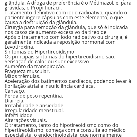
glândula. A droga de preferência é o Metimazol, e, para
grávidas, o Propiltiuracil.
Tratamento definitivo com iodo radioativo, quando o
paciente ingere cápsulas com este elemento, o que
causa a destruição da glândula.
Cirurgia para remoção da glândula, que só é indicada
nos casos de aumento excessivo da tireoide.
Após o tratamento com iodo radioativo ou cirurgia, é
geralmente indicada a reposição hormonal com
Levotiroxina.
Sintomas do Hipertireoidismo
Os principais sintomas do hipertireoidismo são:
Sensação de calor ou suor excessivo.
Aumento da transpiração.
Fraqueza muscular.
Mãos trêmulas.
Aceleração dos batimentos cardíacos, podendo levar à
fibrilação atrial e insuficiência cardíaca.
Cansaço.
Perda de peso repentina.
Diarreia.
Irritabilidade e ansiedade.
Irregularidade menstrual.
Infertilidade.
Alterações visuais.
O tratamento, tanto do hipotireoidismo como do
hipertireoidismo, começa com a consulta ao médico
especialista, o endocrinologista, que normalmente