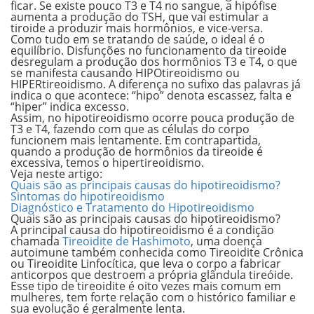
ficar. Se existe pouco T3 e T4 no sangue, a hipófise
aumenta a produção do TSH, que vai estimular a
tiroide a produzir mais hormônios, e vice-versa.
Como tudo em se tratando de saúde, o ideal é o
equilíbrio. Disfunções no funcionamento da tireoide
desregulam a produção dos hormônios T3 e T4, o que
se manifesta causando
HIPO
tireoidismo ou
HIPER
tireoidismo. A diferença no sufixo das palavras já
indica o que acontece: “
hipo
” denota escassez, falta e
“
hiper
” indica excesso.
Assim, no hipotireoidismo ocorre pouca produção de
T3 e T4, fazendo com que as células do corpo
funcionem mais lentamente. Em contrapartida,
quando a produção de hormônios da tireoide é
excessiva, temos o hipertireoidismo.
Veja neste artigo:
Quais são as principais causas do hipotireoidismo?
Sintomas do hipotireoidismo
Diagnóstico e Tratamento do Hipotireoidismo
Quais são as principais causas do hipotireoidismo?
A principal causa do hipotireoidismo é a condição
chamada
Tireoidite de Hashimoto
, uma doença
autoimune também conhecida como Tireoidite Crônica
ou Tireoidite Linfocítica, que leva o corpo a fabricar
anticorpos que destroem a própria glândula tireóide.
Esse tipo de tireoidite é oito vezes mais comum em
mulheres, tem forte relação com o histórico familiar e
sua evolução é geralmente lenta.