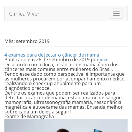
Pular
para
Clínica Viver
Alterna
o
conteúdo
Mês:
setembro 2019
4 exames para detectar o câncer de mama
Publicado em
26 de setembro de 2019
por
viver
.
De acordo com o Inca, o
câncer de mama
é um dos
cânceres mais comuns entre mulheres do Brasil.
Tendo esse dado como perspectiva, é importante que
as mulheres procurem por acompanhamento médico,
realizando o check up anualmente para um
diagnóstico precoce.
Dentre os exames que podem ser realizados para
detectar o câncer de mama, estão: exame de sangue,
mamografia, ultrassonografia mamária, ressonância
magnética e autoexame das mamas. Entenda melhor
sobre cada um deles a seguir!
Exame de
Mamografia