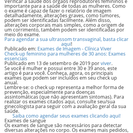
Verificar a saúde dos órgãos reprodutores femininos é
importante para a saúde de todas as mulheres.
Como
o exame é capaz de fazer o relatório de imagem
detalhadamente, alterações graves, como tumores,
podem ser identificadas facilmente. Além disso,
alterações corporais mais simples, como a origem de
um corrimento, também podem ser identificadas por
meio do exame.
Para agendar a sua ultrassom transvaginal, basta clicar
aqui
!
Publicado em:
Exames de Imagem - Clínica Viver
Check-up feminino para mulheres de 30 anos: Exames
essenciais
Publicado em
13 de setembro de 2019
por
viver
.
Se você é mulher e possui entre 30 e 39 anos, este
artigo é para você. Conheça, agora, os principais
exames que podem ser incluídos em seu check up
anual.
Lembre-se: o check up representa a melhor forma de
prevenção, especialmente para doenças
assintomáticas (que não apresentam sintomas). Para
realizar os exames citados aqui, consulte seu/sua
ginecologista para seguir com a avaliação geral da sua
saúde.
Saiba como agendar seus exames clicando aqui!
Exames de sangue
Os exames de sangue são necessários para detectar
diversas alterações no corpo. Os exames mais pedidos,