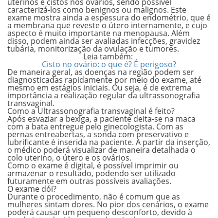
uterinos e cistos nos ovários, sendo possível
caracterizá-los como
benignos ou malignos.
Este
exame mostra ainda a
espessura do endométrio
, que é
a
membrana que reveste o útero internamente
, e cujo
aspecto é muito importante na
menopausa.
Além
disso, podem ainda ser avaliadas infecções, gravidez
tubária, monitorização da ovulação e tumores.
Leia também:
Cisto no ovário: o que é? É perigoso?
De maneira geral, as doenças na região podem ser
diagnosticadas rapidamente por meio do exame, até
mesmo em estágios iniciais. Ou seja, é de extrema
importância a realização regular da
ultrassonografia
transvaginal
.
Como a Ultrassonografia transvaginal é feito?
Após esvaziar a bexiga, a paciente deita-se na maca
com a bata entregue pelo ginecologista. Com as
pernas entreabertas, a sonda com preservativo e
lubrificante é inserida na paciente. A partir da inserção,
o médico poderá visualizar de maneira detalhada o
colo uterino, o útero e os ovários.
Como o exame é
digital
, é possível imprimir ou
armazenar o resultado, podendo ser utilizado
futuramente em outras possíveis avaliações.
O exame dói?
Durante o procedimento, não é comum que as
mulheres sintam dores. No pior dos cenários, o exame
poderá causar um pequeno desconforto, devido à