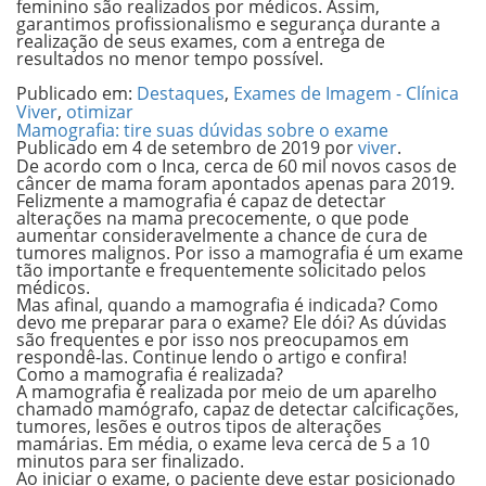
feminino são realizados por médicos. Assim,
garantimos profissionalismo e segurança durante a
realização de seus exames, com a entrega de
resultados no menor tempo possível.
Publicado em:
Destaques
,
Exames de Imagem - Clínica
Viver
,
otimizar
Mamografia: tire suas dúvidas sobre o exame
Publicado em
4 de setembro de 2019
por
viver
.
De acordo com o Inca, cerca de 60 mil novos casos de
câncer de mama
foram apontados apenas para 2019.
Felizmente a
mamografia
é capaz de
detectar
alterações na mama
precocemente, o que pode
aumentar consideravelmente a chance de cura de
tumores malignos. Por isso a
mamografia
é um exame
tão importante e frequentemente solicitado pelos
médicos.
Mas afinal,
quando a mamografia é indicada?
Como
devo me preparar para o exame? Ele dói?
As dúvidas
são frequentes e por isso nos preocupamos em
respondê-las. Continue lendo o artigo e confira!
Como a mamografia é realizada?
A
mamografia
é realizada por meio de um aparelho
chamado mamógrafo, capaz de detectar calcificações,
tumores, lesões e outros tipos de alterações
mamárias. Em média, o exame leva cerca de 5 a 10
minutos para ser finalizado.
Ao iniciar o exame, o paciente deve estar posicionado