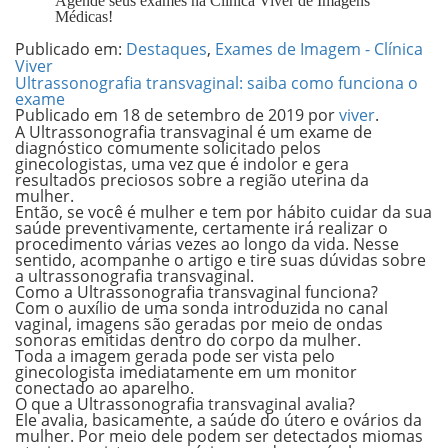
Agende seus exames na Clínica Viver de Imagens
Médicas!
Publicado em:
Destaques
,
Exames de Imagem - Clínica
Viver
Ultrassonografia transvaginal: saiba como funciona o
exame
Publicado em
18 de setembro de 2019
por
viver
.
A Ultrassonografia transvaginal é um exame de
diagnóstico comumente solicitado pelos
ginecologistas, uma vez que é indolor e gera
resultados preciosos sobre a região uterina da
mulher.
Então, se você é mulher e tem por hábito cuidar da sua
saúde preventivamente, certamente irá realizar o
procedimento várias vezes ao longo da vida. Nesse
sentido, acompanhe o artigo e tire suas dúvidas sobre
a
ultrassonografia transvaginal
.
Como a Ultrassonografia transvaginal funciona?
Com o auxílio de uma
sonda
introduzida no canal
vaginal, imagens são geradas por meio de ondas
sonoras emitidas dentro do corpo da mulher.
Toda a imagem gerada pode ser vista pelo
ginecologista imediatamente em um monitor
conectado ao aparelho.
O que a Ultrassonografia transvaginal avalia?
Ele avalia, basicamente,
a saúde do útero e ovários da
mulher.
Por meio dele podem ser detectados miomas