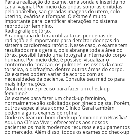
Para a realização do exame, uma sonda é inserida no
canal vaginal. Por meio das ondas sonoras emitidas
pelo aparelho, são geradas imagens do útero, colo
uterino, ovários e trompas. O exame é muito
importante para identificar alterações no sistema
reprodutor feminino.
Radiografia de tórax
A radiografia de tórax utiliza taxas pequenas de
radiação e é importante para detectar doenças do
sistema cardiorrespiratório. Nesse caso, o exame tem
resultados mais gerais, pois abrange toda a área do
tórax, possibilitando uma fotografia interna do corpo
humano. Por meio dele, é possível visualizar o
contorno do coração, os pulmões, os ossos da caixa
torácica, o diafragma, dentre outras áreas do corpo.
Os exames podem variar de acordo com as
necessidades da paciente. Consulte seu médico para
mais informações.
Qual médico é preciso para fazer um check-up
feminino?
Os exames para fazer um check-up feminino,
normalmente são solicitados por ginecologista. Porém,
outros especialistas como Clínico Geral também
pedem alguns exames de rotina.
Onde realizar um bom check-up feminino em Brasília?
Aqui, na Clínica Viver, oferecemos aos nossos
pacientes os mais modernos recursos e equipamentos
do mercado. Além disso, todos os exames do check-up