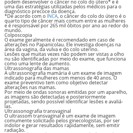
podem desenvolver o
câncer no colo do útero*
e é
uma das estratégias utilizadas pelos médicos para o
diagnóstico precoce da doença.
*De acordo com o
INCA
, o câncer do colo do útero é o
quarto tipo de câncer mais comum entre as mulheres
e é responsável por 265 mil óbitos por ano ao redor do
mundo.
Colposcopia
O exame geralmente é recomendado em caso de
alterações no Papanicolau. Ele investiga doenças na
área da vagina, da vulva e do colo uterino.
Lesões que muitas vezes não podem ser vistas a olho
nu são identificadas por meio do exame, que funciona
como uma lente de aumento.
Ultrassonografia das mamas
A ultrassonografia mamária é um exame de imagem
indicado para mulheres com menos de 40 anos. O
exame preventivo tem como objetivo detectar
alterações nas mamas.
Por meio de ondas sonoras emitidas por um aparelho,
as imagens são detectadas e posteriormente
projetadas, sendo possível identificar lesões e avaliá-
las.
Ultrassonografia transvaginal
O ultrassom transvaginal é um exame de imagem
comumente solicitado pelos ginecologistas, por ser
indolor e gerar resultados rapidamente, sem emitir
radiação.