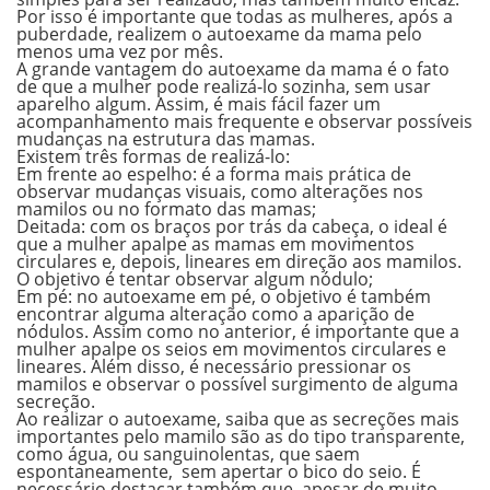
Por isso é importante que todas as mulheres, após a
puberdade, realizem o
autoexame da mama
pelo
menos uma vez por mês.
A grande vantagem do
autoexame da mama
é o fato
de que
a mulher pode realizá-lo sozinha
, sem usar
aparelho algum. Assim, é mais fácil fazer um
acompanhamento mais frequente e observar possíveis
mudanças na estrutura das mamas.
Existem três formas de realizá-lo:
Em frente ao espelho:
é a forma mais prática de
observar mudanças visuais, como alterações nos
mamilos ou no formato das mamas;
Deitada:
com os braços por trás da cabeça, o ideal é
que a mulher apalpe as mamas em movimentos
circulares e, depois, lineares em direção aos mamilos.
O objetivo é tentar observar algum nódulo;
Em pé:
no autoexame em pé, o objetivo é também
encontrar alguma alteração como a aparição de
nódulos. Assim como no anterior, é importante que a
mulher apalpe os seios em movimentos circulares e
lineares. Além disso, é necessário pressionar os
mamilos e observar o possível surgimento de alguma
secreção.
Ao realizar o autoexame, saiba que as secreções mais
importantes pelo mamilo são as do tipo transparente,
como água, ou sanguinolentas, que saem
espontaneamente, sem apertar o bico do seio. É
necessário destacar também que, apesar de muito