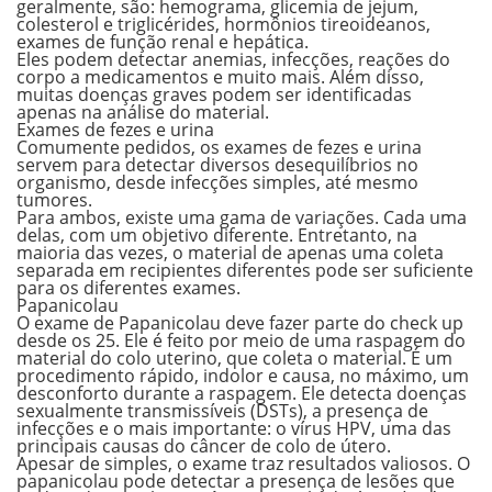
geralmente, são: hemograma, glicemia de jejum,
colesterol e triglicérides, hormônios tireoideanos,
exames de função renal e hepática.
Eles podem detectar anemias, infecções, reações do
corpo a medicamentos e muito mais. Além disso,
muitas doenças graves podem ser identificadas
apenas na análise do material.
Exames de fezes e urina
Comumente pedidos, os exames de fezes e urina
servem para detectar diversos desequilíbrios no
organismo, desde infecções simples, até mesmo
tumores.
Para ambos, existe uma gama de variações. Cada uma
delas, com um objetivo diferente. Entretanto, na
maioria das vezes, o material de apenas uma coleta
separada em recipientes diferentes pode ser suficiente
para os diferentes exames.
Papanicolau
O exame de Papanicolau deve fazer parte do check up
desde os 25. Ele é feito por meio de uma raspagem do
material do colo uterino, que coleta o material. É um
procedimento rápido, indolor e causa, no máximo, um
desconforto durante a raspagem. Ele detecta doenças
sexualmente transmissíveis (DSTs), a presença de
infecções e o mais importante: o vírus HPV, uma das
principais causas do câncer de colo de útero.
Apesar de simples, o exame traz resultados valiosos. O
papanicolau pode detectar a presença de lesões que