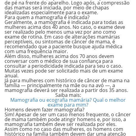
de pé na frente do aparelho. Logo após, a
compressão
das mamas
será iniciada, por meio de chapas
idealizadas especialmente para o exame.
Para quem a mamografia é indicada?
Geralmente, a
mamografia é indicada para todas as
mulheres acima dos 40 anos
. No caso, o exame deve
ser realizado pelo menos uma vez por ano como
exame de rotina. Em caso de alterações mamárias
perceptíveis, ou sintomas de câncer de mama, é
recomendado que a paciente busque ajuda médica
com uma frequência maior.
Além disso, mulheres acima dos 70 anos devem
conversar com o médico de sua confiança para
consultar a periodicidade indicada para seu o caso.
Muitas vezes pode ser solicitado mais de um exame
anual.
Já para mulheres com
histórico de câncer de mama na
família
— principalmente na mãe ou na avó —, a
mamografia
deverá ser realizada a partir dos 35 anos.
Saiba mais:
Mamografia ou ecografia mamária? Qual o melhor
exame para mim?
Homens devem fazer mamografia?
Sim! Apesar de ser um caso menos frequente, o
câncer
de mama também pode atingir homens
e, por isso, a
mamografia
também deve ser realizada por eles.
Assim como no caso das mulheres, os homens com
histórico na família também devem dar uma atenção