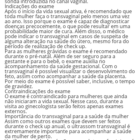
sonda introduzida no canal vaginal.
Indicações do exame
Após o início da vida sexual ativa, é recomendado que
toda mulher faça o transvaginal pelo menos uma vez
ao ano.
Isso porque o exame é capaz de diagnosticar
doenças precocemente, o que pode resultar em uma
probabilidade maior de cura. Além disso, o médico
pode indicar o
transvaginal
em casos de suspeita de
alguma alteração na saúde do útero, mesmo fora do
período de realização de check up.
Para as mulheres grávidas o exame é recomendado
durante o
pré-natal.
Além de ser seguro para a
gestante e para o bebê, o exame auxilia no
acompanhamento da saúde gestacional. Com o
transvaginal
é possível visualizar o desenvolvimento do
feto, assim como acompanhar a
saúde da placenta.
Por meio do exame é possível saber, inclusive, o tempo
de gravidez.
Contraindicações do exame
O exame é contraindicado para mulheres que ainda
não iniciaram a vida sexual. Nesse caso, durante a
visita ao ginecologista serão feitos apenas exames
externos.
Importância do transvaginal para a saúde da mulher
Assim como outros exames que devem ser feitos
durante o
check up
anual, o
ultrassom transvaginal
é
extremamente importante para acompanhar a saúde
da mulher de perto.