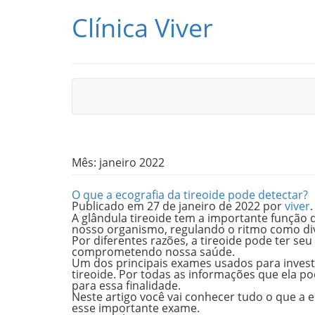
Pular para o conteúdo
Clínica Viver
Mês:
janeiro 2022
O que a ecografia da tireoide pode detectar?
Publicado em
27 de janeiro de 2022
por
viver
.
A glândula tireoide tem a importante função
nosso organismo
, regulando o ritmo como d
Por diferentes razões, a tireoide pode ter 
comprometendo nossa saúde.
Um dos principais exames usados para investi
tireoide
. Por todas as informações que ela po
para essa finalidade.
Neste artigo você vai conhecer tudo o que a e
esse importante exame.