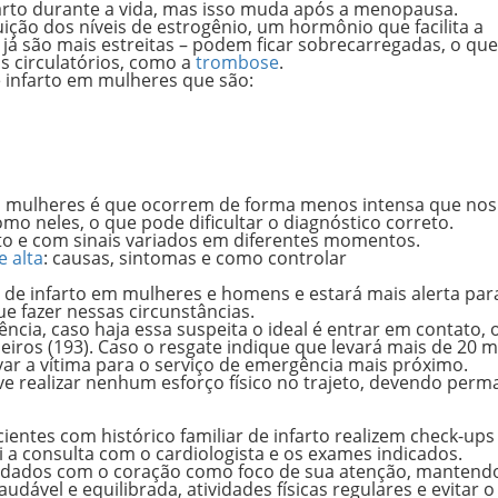
arto
durante a vida, mas
isso muda após a menopausa
.
ição dos níveis de estrogênio
, um hormônio que facilita a
e já são mais estreitas – podem ficar sobrecarregadas, o que
s circulatórios, como a
trombose
.
 infarto em mulheres
que são:
as mulheres é que
ocorrem de forma menos intensa
que nos
mo neles, o que pode dificultar o diagnóstico correto.
to
e com sinais variados em diferentes momentos.
e alta
: causas, sintomas e como controlar
 de infarto em mulheres e homens e estará mais alerta par
ue fazer
nessas circunstâncias.
ncia, caso haja essa suspeita
o ideal é entrar em contato, 
eiros (193)
. Caso o resgate indique que levará mais de 20 
evar a vítima para o serviço de emergência mais próximo.
e realizar nenhum esforço físico
no trajeto, devendo perm
ientes com histórico familiar de infarto
realizem check-ups
i a consulta com o cardiologista e os exames indicados.
idados com o coração como foco de sua atenção, mantend
audável e equilibrada,
atividades físicas
regulares e evitar o