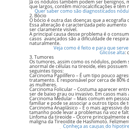
Já os nódulos também podem ser benignos, 
que largos, contêm
microcalcificações
e têm
Quer saber como são diagnosticados nódulos
2. Bócio
O bócio é outra das doenças que a ecografia d
Essa alteração é caracterizada pelo aumento
ser claramente visível.
A principal causa desse problema é o
consumo
casos avançados são a dificuldade de respirar
naturalmente.
Veja como é feito e para que serv
Glicose alta
:
3. Tumores
Os tumores, assim como os nódulos, podem 
anormal de células na tireoide, eles possue
seguintes tipos:
Carcinoma Papilífero
– É um tipo pouco agres
tratamento. É responsável por cerca de 80% 
as mulheres.
Carcinoma Folicula
r – Costuma aparecer entre 
ser de baixo grau ou invasivo. Em casos mais
Carcinoma Medular
– Mais comum em pessoas 
familiar e pode se associar a outros tipos d
Carcinoma Anaplásico
– É o mais agressivo d
tamanho pode levar a problemas na voz e fal
Linfoma da tireoide –
Ocorre principalmente 
maligna da Tireoidite de Hashimoto. Felizment
Conheça as causas do hipotir