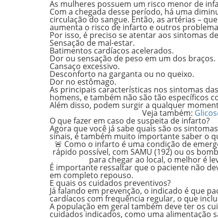
As mulheres possuem
um risco menor de inf
Com a chegada desse período, há uma
diminu
circulação do sangue. Então, as artérias – qu
aumenta o risco de infarto e outros problema
Por isso, é preciso se atentar aos
sintomas de
Sensação de mal-estar.
Batimentos cardíacos acelerados.
Dor ou sensação de peso em um dos braços.
Cansaço excessivo.
Desconforto na garganta ou no queixo.
Dor no estômago.
As principais características nos sintomas d
homens, e também
não são tão específicos
co
Além disso,
podem surgir a qualquer momen
Veja também:
Glicos
O que fazer em caso de suspeita de infarto?
Agora que você já sabe quais são os sintomas
sinais, é também
muito importante saber o q
🚨 Como o infarto é uma condição de emergê
rápido possível, com SAMU (192) ou os bomb
para chegar ao local, o melhor é l
É importante ressaltar que o paciente
não dev
em completo repouso.
E quais os cuidados preventivos?
Já falando em prevenção, o indicado é que
pac
cardíacos com frequência regular, o que inclu
A população em geral também deve ter os cu
cuidados indicados, como uma
alimentação
s