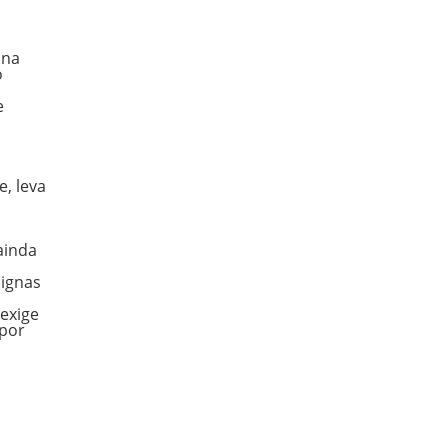
na
o
e
, leva
,
ainda
nignas
exige
 por