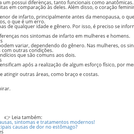
da um possui diferenças, tanto funcionais como anatômicas.
itas
em comparação às deles. Além disso,
o coração femini
menor
de infarto, principalmente antes da menopausa, o que
os, o que é um erro.
oas de qualquer idade e gênero. Por isso, é preciso se info
 diferenças nos sintomas de infarto em mulheres e homens.
ns
podem variar, dependendo do gênero. Nas mulheres, os
sin
s com outras condições.
indícios que são comuns aos dois.
s
nsificam após a realização de algum esforço físico, por m
e atingir outras áreas, como braço e costas.
irar.
👉 Leia também:
causas, sintomas e tratamentos modernos!
cipais causas de dor no estômago?
es