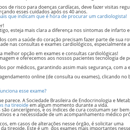
s de risco para doenças cardíacas, deve fazer
visitas regu
forçando esses cuidados após os 40 anos.
sinais que indicam que é hora de procurar um cardiologista!
r!
go, esteja mais clara a diferença nos sintomas de infarto 
s com a saúde do coração precisam fazer parte de sua rot
dade nas consultas e exames cardiológicos, especialmente 
ua melhor opção em exames e consultas cardiológicas!
imagem e oferecemos aos nossos pacientes tecnologia de p
dos por médicos
, garantindo assim mais segurança, com a 
u agendamento online (de consulta ou exames), clicando no
 funciona esse exame?
e parece. A Sociedade Brasileira de Endocrinologia e Meta
s na tireoide
em algum momento durante a vida.
 são cancerígenos,
e os índices de cura costumam ser bem 
entivos e a necessidade de um acompanhamento médico pr
s, em casos de alterações nesse órgão, é solicitar uma
 da tireoide
. Este é um dos exames mais importantes ness