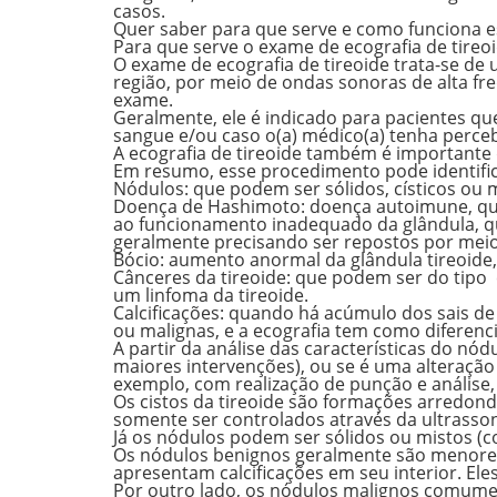
casos.
Quer saber para que serve e como funciona
Para que serve o exame de ecografia de tireo
O exame de ecografia de tireoide trata-se de
região, por meio de ondas sonoras de alta fr
exame.
Geralmente, ele é indicado para pacientes 
sangue e/ou caso o(a) médico(a) tenha perce
A ecografia de tireoide também é importante 
Em resumo, esse procedimento pode identifica
Nódulos
: que podem ser sólidos, císticos ou 
Doença de Hashimoto
: doença autoimune, qu
ao funcionamento inadequado da glândula, qu
geralmente precisando ser repostos por meio
Bócio
: aumento anormal da glândula tireoide
Cânceres da tireoide
: que podem ser do tipo c
um linfoma da tireoide.
Calcificações
: quando há acúmulo dos sais de 
ou malignas, e a ecografia tem como diferenci
A partir da análise das características do nód
maiores intervenções),
ou se é uma alteração
exemplo, com realização de punção e análise,
Os
cistos da
tireoide
são formações arredonda
somente ser controlados através da ultrasson
Já os
nódulos
podem ser
sólidos
ou
mistos
(c
Os
nódulos benignos
geralmente são menores 
apresentam calcificações em seu interior. E
Por outro lado, os
nódulos malignos
comument