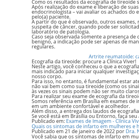
Como os resultados da ecografia de tireoide 
Após realização do exame e liberação de suas
endocrinologista – vai avaliar os achados do
pelo(a) paciente.
A partir do que é observado, outros exames, 
suspeita de câncer, quando pode ser solicit
laboratório de patologia.
Caso seja observada somente a presença de c
benigno, a indicação pode ser apenas de
man
regulares.
Artrite reumatoide: 
Ecografia da tireoide: procure a Clínica Viver!
Neste artigo, você conheceu o que a ecografi
mais indicado para iniciar qualquer investig
nosso corpo.
Para isso, no entanto, é fundamental estar a
não vai bem como sua tireoide (como os sinais
às vezes os sinais podem não ser muito claros
Para realizar seu exame de ecografia da tireo
Somos referência em Brasília em exames de 
em um ambiente confortável e acolhedor.
Além disso, a entrega dos laudos de ecografia
Se você está em Brasília ou Entorno, faça se
Publicado em:
Exames de Imagem - Clínica Viv
Quais os sintomas de infarto em mulheres e
Publicado em
21 de janeiro de 2022
por
Dra. 
Você sabia que os sintomas de infarto em m