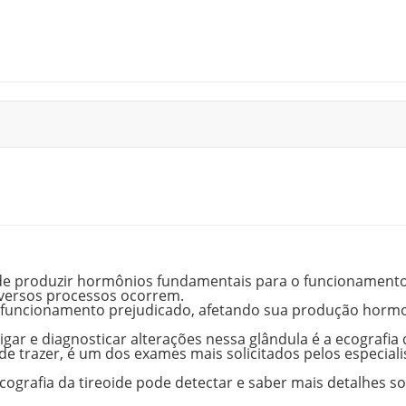
 de
produzir hormônios fundamentais para o funcionament
iversos processos ocorrem.
seu funcionamento prejudicado, afetando sua produção horm
gar e diagnosticar alterações nessa glândula é a
ecografia 
de trazer, é
um dos exames mais solicitados
pelos especiali
cografia da tireoide pode detectar e saber mais detalhes s