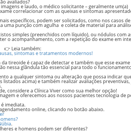
são avaliados?
 imagens e laudo, o médico solicitante – geralmente um(a)
 exame correlacionar com as queixas e sintomas apresentad
mais específicos, podem ser solicitados, como nos casos de
ada uma
punção com agulha
e coleta de material
para análi
istos simples (preenchidos com líquido), ou nódulos com 
ter o acompanhamento, com a repetição do exame
em inte
👉 Leia também:
causas, sintomas e tratamentos modernos!
a da tireoide é capaz de detectar e também que esse exame
ação nessa glândula tão essencial para todo o funcionament
tento a qualquer sintoma ou alteração que possa indicar qu
 listados acima) e também realizar avaliações preventivas,
.
ide, considere a Clínica Viver como sua melhor opção!
imagem e oferecemos aos nossos pacientes tecnologia de p
 é imediata.
u agendamento online, clicando no botão abaixo.
er
 homens?
Núbia
.
ulheres e homens podem ser diferentes?