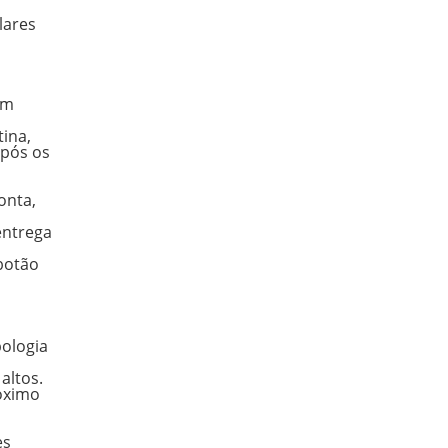
lares
em
ina,
após os
onta,
entrega
 botão
bologia
altos.
óximo
es