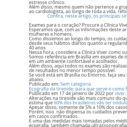
estresse
crônico.
Além disso, mesmo quem não pertence a grupo
ao cardiologista
, ao longo de toda a vida, re
Confira, neste artigo, os principais 
Exames para o coração? Procure a Clínica Vive
Esperamos que, com as informações deste arti
mulheres e homens.
Como dissemos ao longo do tempo, os cuidado
desde seus hábitos diários quanto a regulari
40 anos.
Nessa hora, considere a Clínica Viver como s
Somos referência em Brasília em exames de 
em um ambiente confortável e acolhedor.
Além disso, aqui
todos os exames são realiza
de resultados no menor tempo possível.
Se você está em Brasília ou Entorno, faça se
abaixo.
Publicado em:
Sem categoria
Ecografia da tireoide: para que serve e como
Publicado em
17 de janeiro de 2022
por
viver
.
Alterações na tireoide são mais comuns do qu
estima que
60% dos brasileiros vão ter nódulo
Apesar disso, somente de
5% a 10% dos casos
Porém, isso não dispensa os cuidados prev
em casos confirmados.
E uma das medidas mais tomadas pelos médico
ecografia
, também chamada
ultrassonografia