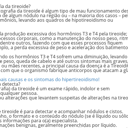
ia da tireoide?
cografia da tireoide é algum tipo de mau funcionamento de
o de algum nódulo
na região ou – na maioria dos casos – pe
rmônios
, levando aos quadros de hipotireoidismo ou
la produção excessiva dos hormônios T3 e T4 pela tireoide;
cessos corporais, como a manutenção do nosso peso, rit
 dentre outros, fazendo com que esses processos fiquem
plo, a perda excessiva de peso e aceleração dos batiment
ndo os hormônios T3 e T4 sofrem uma diminuição, levando 
de peso, queda de cabelo
e até outros sintomas mais grave
u mães recentes, a principal causa da doença é a Tireoidi
com que o organismo fabrique anticorpos que atacam a gl
pais causas e os sintomas do hipertireoidismo!
a detecta?
afia) da tireoide é um exame rápido, indolor e sem
 qualquer pessoa.
u alterações que levantem suspeitas de alterações na tireo
e tireoide é para detectar e acompanhar nódulos e cistos.
nho
, o
formato
e o
conteúdo
do nódulo (se é líquido ou sóli
 informações para o(a) especialista.
rmações benignas
, geralmente preenchidas por líquido.