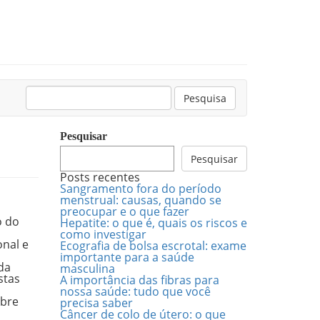
Pesquisar:
Pesquisa
Pesquisar
Pesquisar
Posts recentes
Sangramento fora do período
menstrual: causas, quando se
preocupar e o que fazer
o do
Hepatite: o que é, quais os riscos e
como investigar
onal e
Ecografia de bolsa escrotal: exame
importante para a saúde
da
masculina
stas
A importância das fibras para
nossa saúde: tudo que você
obre
precisa saber
Câncer de colo de útero: o que