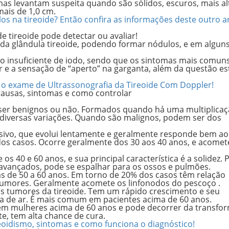
mas levantam suspeita quando são
sólidos
,
escuros
, mais
al
mais de 1,0 cm
.
 na tireoide? Então confira as informações deste outro ar
e tireoide pode detectar ou avaliar!
 da glândula tireoide, podendo formar nódulos, e em algun
 insuficiente de iodo,
sendo que os sintomas mais comun
 e a sensação de “aperto” na garganta, além da questão est
e o exame de Ultrassonografia da Tireoide Com Doppler!
 causas, sintomas e como controlar
ser benignos ou não. Formados quando há uma multiplica
m diversas variações. Quando são malignos, podem ser dos
sivo, que evolui lentamente e geralmente responde bem ao
dos casos. Ocorre geralmente dos 30 aos 40 anos, e acomet
os 40 e 60 anos, e sua principal característica é a solidez.
 avançados, pode se espalhar para os ossos e pulmões.
de 50 a 60 anos. Em torno de 20% dos casos têm relação
e tumores. Geralmente acomete os linfonodos do pescoço .
os tumores da tireoide. Tem um rápido crescimento e seu
ta de ar. É mais comum em pacientes acima de 60 anos.
em mulheres acima de 60 anos e pode decorrer da transfo
e, tem alta chance de cura.
eoidismo, sintomas e como funciona o diagnóstico!