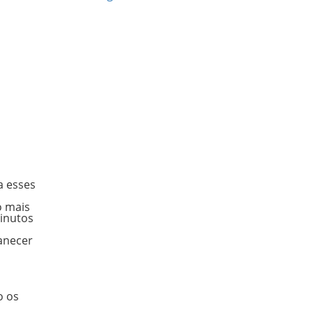
a esses
o mais
minutos
anecer
o os