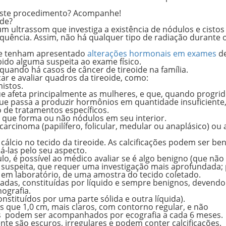
 este procedimento? Acompanhe!
ide?
 um
ultrassom que investiga a existência de nódulos e cistos
equência. Assim, não há qualquer tipo de radiação durante 
que tenham apresentado
alterações hormonais em exames
d
bido alguma suspeita ao
exame físico
.
quando há casos de câncer de tireoide na família.
r e avaliar quadros da tireoide, como:
mistos.
e afeta principalmente as mulheres, e que, quando progride
e passa a produzir hormônios em quantidade insuficiente
 de tratamentos específicos.
, que forma ou não nódulos em seu interior.
arcinoma (papilífero, folicular, medular ou anaplásico) ou 
cálcio no tecido da tireoide. As calcificações podem ser be
á-las pelo seu aspecto.
ulo, é possível ao médico avaliar
se é algo benigno
(que não 
 suspeita
, que requer uma investigação mais aprofundada;
 em laboratório, de uma amostra do tecido coletado.
das, constituídas por líquido e
sempre benignos
, devendo
ografia.
onstituídos por uma parte sólida e outra líquida).
que 1,0 cm, mais claros, com contorno regular, e não
les podem ser acompanhados por ecografia a cada 6 meses.
e são escuros, irregulares e podem conter calcificações.