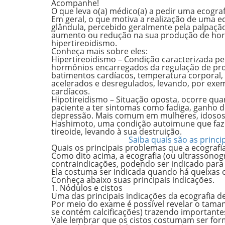
Acompanhe!
O que leva o(a) médico(a) a pedir uma ecograf
Em geral, o que motiva a realização de uma e
glândula, percebido geralmente pela
palpaçã
aumento ou redução na sua produção de ho
hipertireoidismo.
Conheça mais sobre eles:
Hipertireoidismo
– Condição caracterizada pe
hormônios encarregados da regulação de pro
batimentos cardíacos, temperatura corporal,
acelerados e desregulados, levando, por exem
cardíacos.
Hipotireidismo
– Situação oposta, ocorre qua
paciente a ter sintomas como
fadiga, ganho 
depressão
. Mais comum em mulheres, idosos o
Hashimoto, uma condição autoimune que faz 
tireoide, levando à sua destruição.
Saiba quais são as princi
Quais os principais problemas que a ecografi
Como dito acima, a ecografia (ou ultrassonogr
contraindicações, podendo ser indicado para
Ela costuma ser indicada quando há queixas o
Conheça abaixo suas principais indicações.
1. Nódulos e cistos
Uma das principais indicações da ecografia d
Por meio do exame é possível revelar o
tama
se contém calcificações) trazendo importantes
Vale lembrar que
os cistos costumam ser fo