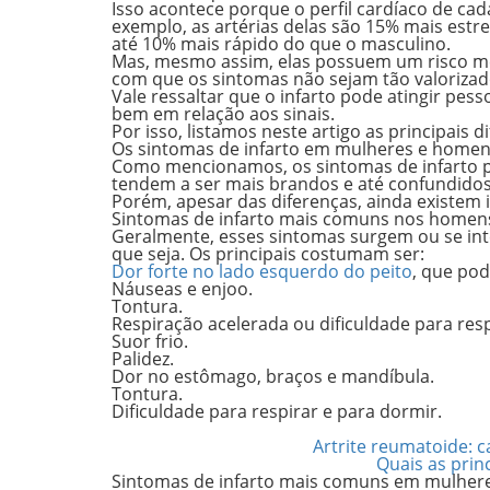
Isso acontece porque o perfil cardíaco de ca
exemplo,
as artérias delas são 15% mais estre
até 10% mais rápido
do que o masculino.
Mas, mesmo assim,
elas possuem um risco 
com que os sintomas não sejam tão valorizad
Vale ressaltar que o infarto pode atingir pess
bem em relação aos sinais.
Por isso, listamos neste artigo as principais
Os sintomas de infarto em mulheres e home
Como mencionamos, os sintomas de infarto 
tendem a ser mais brandos
e até confundido
Porém, apesar das diferenças, ainda existem 
Sintomas de infarto mais comuns nos homen
Geralmente, esses sintomas surgem ou se inte
que seja. Os principais costumam ser:
Dor forte no lado esquerdo do peito
, que pod
Náuseas e enjoo.
Tontura.
Respiração acelerada ou dificuldade para resp
Suor frio.
Palidez.
Dor no estômago, braços e mandíbula.
Tontura.
Dificuldade para respirar e para dormir.
Artrite reumatoide: 
Quais as prin
Sintomas de infarto mais comuns em mulher