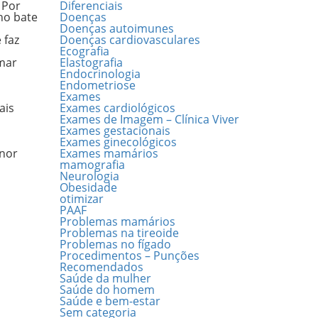
 Por
Diferenciais
no bate
Doenças
Doenças autoimunes
 faz
Doenças cardiovasculares
Ecografia
rmar
Elastografia
Endocrinologia
Endometriose
Exames
ais
Exames cardiológicos
Exames de Imagem – Clínica Viver
Exames gestacionais
Exames ginecológicos
enor
Exames mamários
mamografia
Neurologia
Obesidade
otimizar
PAAF
Problemas mamários
Problemas na tireoide
Problemas no fígado
Procedimentos – Punções
Recomendados
Saúde da mulher
Saúde do homem
Saúde e bem-estar
Sem categoria