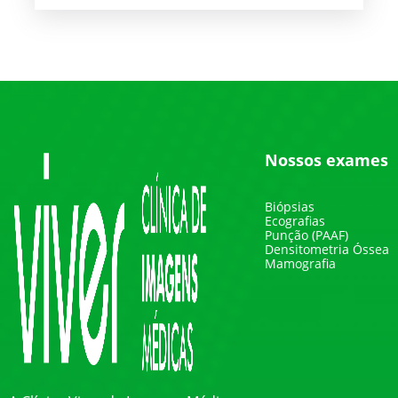
Nossos exames
Biópsias
Ecografias
Punção (PAAF)
Densitometria Óssea
Mamografia