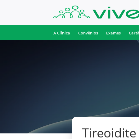
A Clínica
Convênios
Exames
Cart
Tireoidit