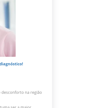
diagnóstico!
e desconforto na região
ostuma ser a maior