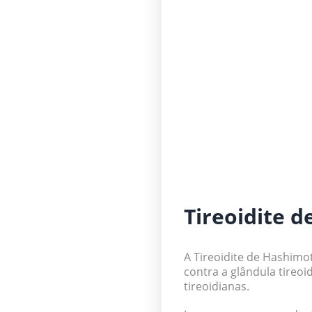
Tireoidite 
A Tireoidite de Hashimo
contra a glândula tireoi
tireoidianas.