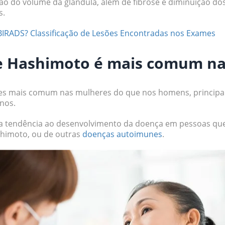
ão do volume da glândula, além de fibrose e diminuição d
s.
BIRADS? Classificação de Lesões Encontradas nos Exames
de Hashimoto é mais comum n
ezes mais comum nas mulheres do que nos homens, princip
anos.
a tendência ao desenvolvimento da doença em pessoas que 
himoto, ou de outras
doenças autoimunes
.