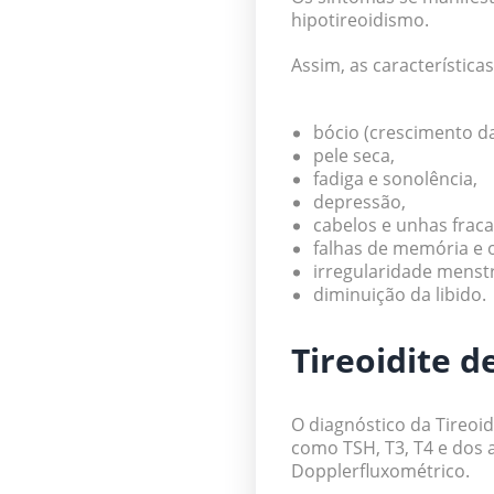
hipotireoidismo.
Assim, as característica
bócio (crescimento da
pele seca,
fadiga e sonolência,
depressão,
cabelos e unhas fraca
falhas de memória e o
irregularidade menstr
diminuição da libido.
Tireoidite d
O diagnóstico da Tireoi
como TSH, T3, T4 e dos a
Dopplerfluxométrico.