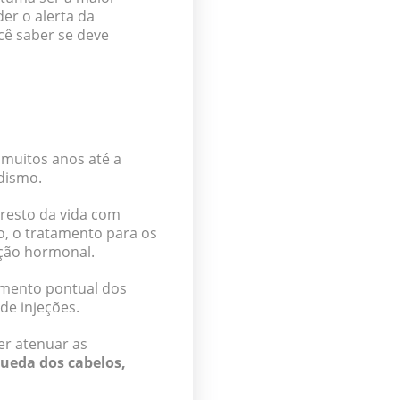
er o alerta da
cê saber se deve
 muitos anos até a
dismo.
 resto da vida com
, o tratamento para os
ição hormonal.
amento pontual dos
de injeções.
er atenuar as
queda dos cabelos,