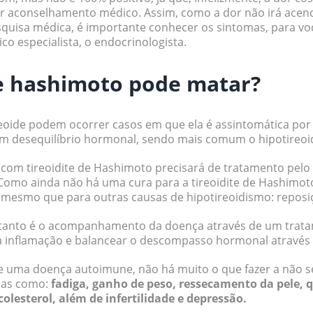
r aconselhamento médico. Assim, como a dor não irá acend
quisa médica, é importante conhecer os sintomas, para vo
o especialista, o endocrinologista.
de hashimoto pode matar?
eoide podem ocorrer casos em que ela é assintomática por
um desequilíbrio hormonal, sendo mais comum o hipotireoi
 com tireoidite de Hashimoto precisará de tratamento pelo
omo ainda não há uma cura para a tireoidite de Hashimoto
 mesmo que para outras causas de hipotireoidismo: repos
rtanto é o acompanhamento da doença através de um trat
a inflamação e balancear o descompasso hormonal através 
 uma doença autoimune, não há muito o que fazer a não s
das como:
fadiga, ganho de peso, ressecamento da pele, 
olesterol, além de infertilidade e depressão.