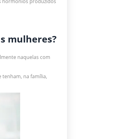
os hormônios produzidos
as mulheres?
almente naquelas com
tenham, na família,