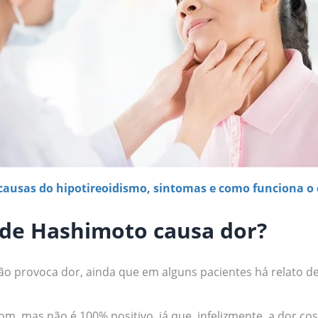
causas do hipotireoidismo, sintomas e como funciona o 
e de Hashimoto causa dor?
o provoca dor, ainda que em alguns pacientes há relato d
bom, mas não é 100% positivo, já que, infelizmente, a dor c