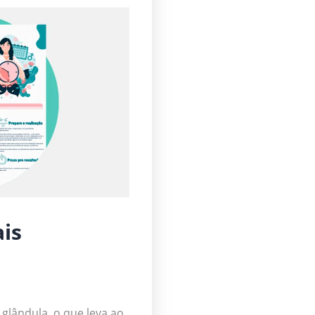
ais
glândula, o que leva ao