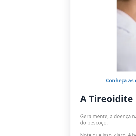
Conheça as 
A Tireoidit
Geralmente, a doença nã
do pescoço.
Note que isso, claro, é 