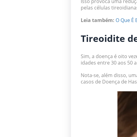
Isso provoca uma reduç
pelas células tireoidiana
Leia também:
O Que É 
Tireoidite 
Sim, a doença é oito v
idades entre 30 aos 50 
Nota-se, além disso, um
casos de Doença de Has