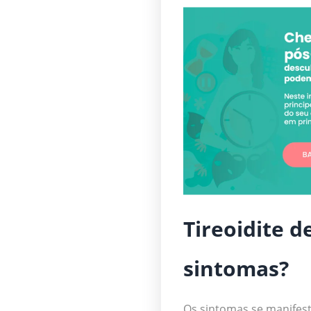
Tireoidite d
sintomas?
Os sintomas se manifest