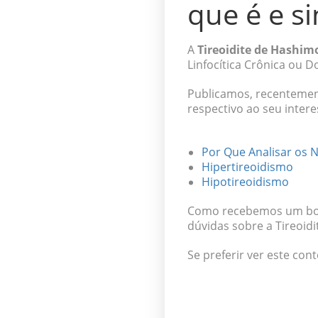
que é e s
A
Tireoidite de Hashim
Linfocítica Crônica ou 
Publicamos, recentement
respectivo ao seu intere
Por Que Analisar os 
Hipertireoidismo
Hipotireoidismo
Como recebemos um bom 
dúvidas sobre a Tireoid
Se preferir ver este con