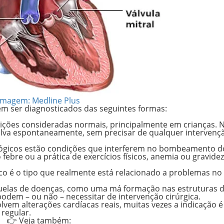
Imagem: Medline Plus
em ser diagnosticados das seguintes formas:
ições consideradas normais, principalmente em crianças. 
olva espontaneamente
, sem precisar de qualquer intervenç
ológicos estão condições que interferem no bombeamento d
o
febre
ou a prática de
exercícios físicos
,
anemia
ou
gravidez
co é o tipo que realmente está relacionado a problemas no
uelas de doenças
, como uma
má formação
nas estruturas 
podem – ou não – necessitar de intervenção cirúrgica.
vem alterações cardíacas reais, muitas vezes a indicação é
regular.
👉 Veja também: