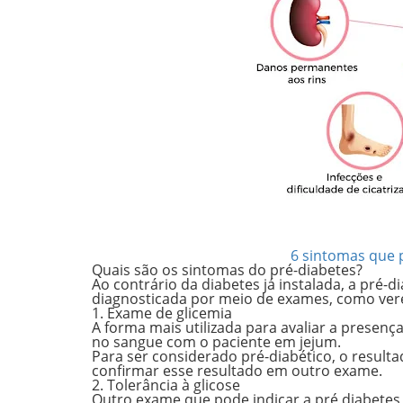
6 sintomas que 
Quais são os sintomas do pré-diabetes?
Ao contrário da diabetes já instalada,
a pré-di
diagnosticada por meio de exames, como ver
1. Exame de glicemia
A forma mais utilizada para avaliar a presen
no sangue
com o paciente em jejum.
Para ser considerado pré-diabético, o result
confirmar esse resultado em outro exame.
2. Tolerância à glicose
Outro exame que pode indicar a pré diabetes é