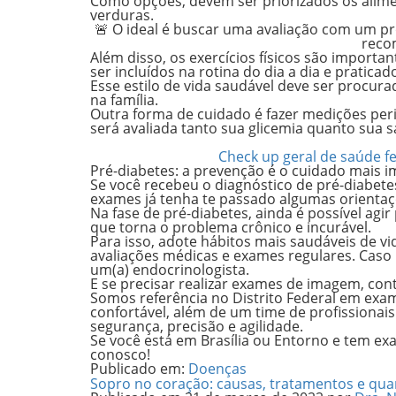
Como opções, devem ser priorizados os
alime
verduras.
🚨 O ideal é buscar uma avaliação com um pr
reco
Além disso,
os exercícios físicos são importan
ser incluídos na rotina do dia a dia e pratica
Esse estilo de vida saudável deve ser procur
na família.
Outra forma de cuidado é fazer medições peri
será avaliada tanto sua glicemia quanto sua
Check up geral de saúde fe
Pré-diabetes: a prevenção é o cuidado mais i
Se você recebeu o diagnóstico de pré-diabetes
exames já tenha te passado algumas orientaç
Na fase de pré-diabetes,
ainda é possível agir
que torna o problema crônico e incurável.
Para isso, adote hábitos mais saudáveis de vi
avaliações médicas e exames regulares. Caso 
um(a)
endocrinologista.
E se precisar realizar exames de imagem, cont
Somos referência no Distrito Federal em e
confortável, além de um time de profissionai
segurança, precisão e agilidade.
Se você está em Brasília ou Entorno e tem exa
conosco!
Publicado em:
Doenças
Sopro no coração: causas, tratamentos e qu