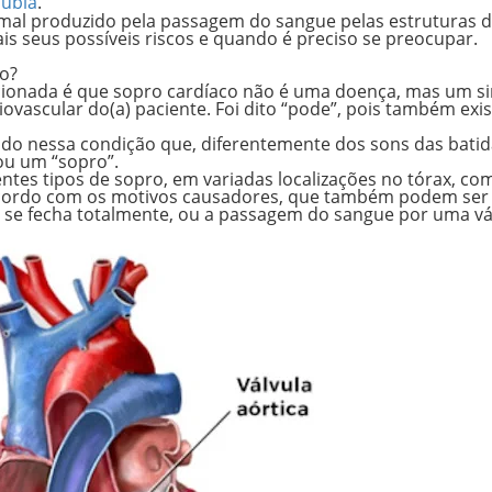
Núbia
.
mal
produzido pela passagem do sangue pelas estruturas 
is seus possíveis riscos e quando é preciso se preocupar.
ão?
cionada é que sopro cardíaco
não é uma doença
, mas um
s
vascular do(a) paciente. Foi dito “pode”, pois também exis
ido
nessa condição que, diferentemente dos sons das batid
ou um “sopro”.
entes tipos de sopro
, em variadas localizações no tórax, co
 acordo com os motivos causadores, que também podem ser
 se fecha totalmente
, ou a passagem do sangue por uma
vá