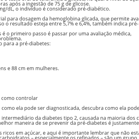
as após a ingestão de 75 g de glicose
.
 mg/dL,
o indivíduo é considerado pré-diabético.
rial para dosagem da
hemoglobina glicada
, que permite aval
so o resultado esteja
entre 5,7% e 6,4%,
também indica
pré-
s é
o primeiro passo é passar por uma avaliação médica
,
 problema.
o
para a pré-diabetes:
ns e 88 cm em mulheres
.
e como controlar
e como ela pode ser diagnosticada, descubra como ela pode
intermediário da diabetes tipo 2, causada na maioria dos 
elhor maneira de se prevenir da pré-diabetes é justamente
s ricos em açúcar
, e aqui é importante lembrar que não es
carboidratos – especialmente os refinados – são um grupo