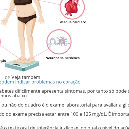
👉 Veja também
podem indicar problemas no coração
abetes dificilmente apresenta sintomas
, por tanto só pode 
emos abaixo:
ça ou não do quadro é o exame laboratorial para
avaliar a gl
ado do exame precisa estar
entre 100 e 125 mg/dL
. É import
 o teste oral de tolerância à glicose, no qual
o nível do açú