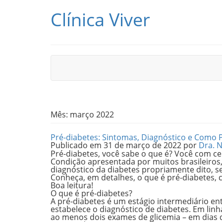
Pular para o conteúdo
Clínica Viver
Mês:
março 2022
Pré-diabetes: Sintomas, Diagnóstico e Como 
Publicado em
31 de março de 2022
por
Dra. 
P
ré-diabetes
, você sabe o que é?
Você com cer
Condição apresentada por muitos brasileiros
diagnóstico da diabetes
propriamente dito, se
Conheça, em detalhes, o que é pré-diabetes, 
Boa leitura!
O que é pré-diabetes?
A pré-diabetes é um
estágio intermediário
ent
estabelece o diagnóstico de diabetes. Em lin
ao menos dois exames de glicemia – em dias d