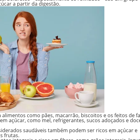
úcar a partir da digestão.
 a alimentos como
pães, macarrão, biscoitos
e os feitos de
f
s em açúcar, como
mel, refrigerantes, sucos adoçados e doc
iderados saudáveis também podem ser ricos em açúcar e
 frutas.