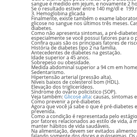
sangue é medido em jejum, e novamente 2 hor
Se o resultado estiver entre
140 mg/dl e 199
3. Hemoglobina glicada
Finalmente, existe também o exame laborato
glicose no sangue
nos últimos três meses
. Ca
diabetes.
Como não apresenta sintomas, a pré-diabete
especialmente se você possui fatores para o
Confira quais são os
principais fatores de risc
História de diabetes tipo 2 na família.
Antecedentes de diabetes na gestação.
Idade superior a 45 anos.
Sobrepeso ou obesidade.
Medida abdominal superior a
94 cm em home
Sedentarismo.
Hipertensão arterial (pressão alta).
Níveis baixos de colesterol bom (HDL).
Elevação dos triglicerídeos.
Síndrome do ovário policístico (SOP).
Veja também:
Glicose alta
: causas, sintomas 
Como prevenir a pré-diabetes
Agora que você já sabe o que é pré-diabetes 
prevenida.
Como a condição é representada pelo estágio 
por fatores relacionados ao estilo de vida,
a m
manter hábitos de vida saudáveis
.
Na alimentação, devem ser evitados
alimento
falando somente dos doces e guloseimas. Os 