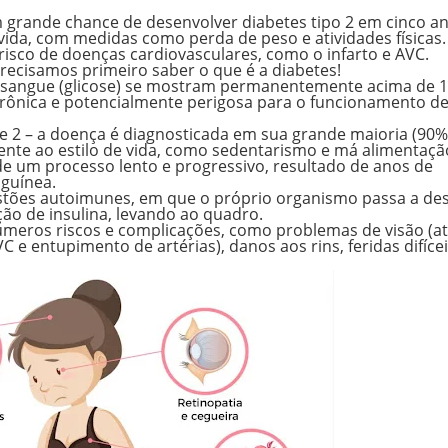
m grande chance de desenvolver diabetes tipo 2 em cinco a
vida, com medidas como perda de peso e atividades físicas
risco de doenças cardiovasculares, como o infarto e AVC.
precisamos primeiro
saber o que é a diabetes
!
o sangue (glicose) se mostram permanentemente
acima de 
crônica e potencialmente perigosa para o funcionamento d
 e 2 – a doença é diagnosticada em sua
grande maioria (90
ente ao
estilo de vida
, como sedentarismo e má alimentaçã
 de um
processo lento e progressivo
, resultado de anos de
nguínea.
stões autoimunes, em que o próprio organismo passa a des
ão de insulina, levando ao quadro.
úmeros riscos e complicações
, como problemas de visão (a
 e entupimento de artérias), danos aos rins, feridas difíce