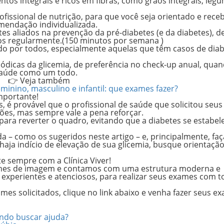
ntos integrais e ricos em fibras
, como grãos integrais, leg
ofissional de nutrição, para que você seja orientado e rec
mendação individualizada.
tes aliados
na prevenção da pré-diabetes (e da diabetes), 
dos regularmente.(
150 minutos por semana )
ado por todos, especialmente aquelas que têm casos de dia
ódicas da glicemia, de preferência no
check-up anual
, qua
 saúde como um todo.
👉 Veja também
minino, masculino e infantil: que exames fazer?
mportante!
, é provável que o profissional de saúde que solicitou seus
ões, mas sempre vale a pena reforçar.
 para reverter o quadro
, evitando que a diabetes se estabel
da – como os sugeridos neste artigo – e, principalmente, faç
haja indício de elevação de sua glicemia, busque orientaçã
e sempre com a Clínica Viver!
xames de imagem e contamos com uma estrutura moderna e
s experientes e atenciosos, para realizar seus exames com t
mes solicitados, clique no link abaixo e venha fazer seus e
ando buscar ajuda?