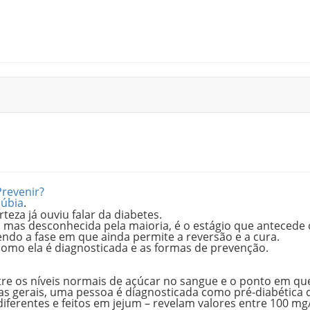
Prevenir?
Núbia
.
teza já ouviu falar da diabetes
.
, mas desconhecida pela maioria, é o
estágio que antecede 
ndo a fase em que ainda permite a reversão e a cura.
como ela é diagnosticada e as formas de prevenção.
re os níveis normais de açúcar no sangue e o ponto em qu
has gerais, uma pessoa é diagnosticada como pré-diabética
iferentes e feitos em jejum – revelam valores entre
100 mg