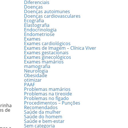
Diferenciais
Doenças
Doenças autoimunes
Doenças cardiovasculares
Ecografia
Elastografia
Endocrinologia
Endometriose
Exames
Exames cardiológicos
Exames de Imagem – Clínica Viver
Exames gestacionais
Exames ginecológicos
Exames mamários
mamografia
Neurologia
Obesidade
otimizar
PAAF
Problemas mamários
Problemas na tireoide
Problemas no fígado
Procedimentos – Punções
arinha
Recomendados
es
de
Saúde da mulher
Saúde do homem
Saúde e bem-estar
Sem categoria