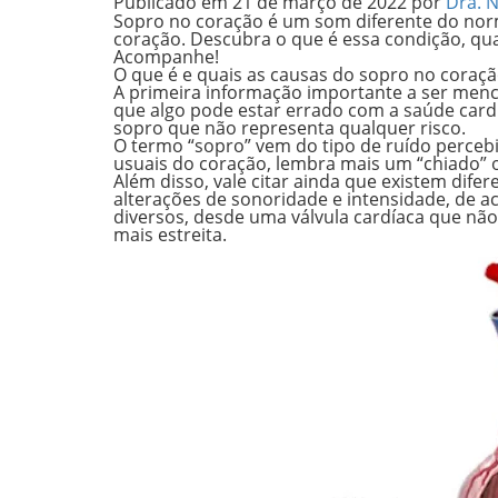
Publicado em
21 de março de 2022
por
Dra. 
Sopro no coração é um
som diferente do nor
coração.
Descubra o que é essa condição, qua
Acompanhe!
O que é e quais as causas do sopro no coraç
A primeira informação importante a ser men
que algo pode estar errado
com a saúde cardio
sopro que não representa qualquer risco.
O termo “sopro”
vem do tipo de ruído perceb
usuais do coração, lembra mais um “chiado” 
Além disso, vale citar ainda que
existem difer
alterações de sonoridade e intensidade, de
diversos, desde uma válvula cardíaca que
não
mais estreita
.