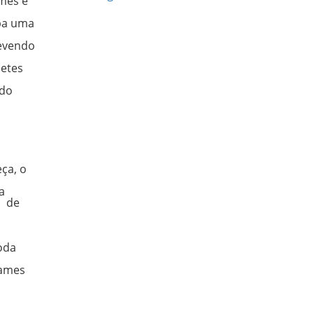
umes e
eba uma
devendo
betes
ndo
eça, o
a
o de
oda
xames