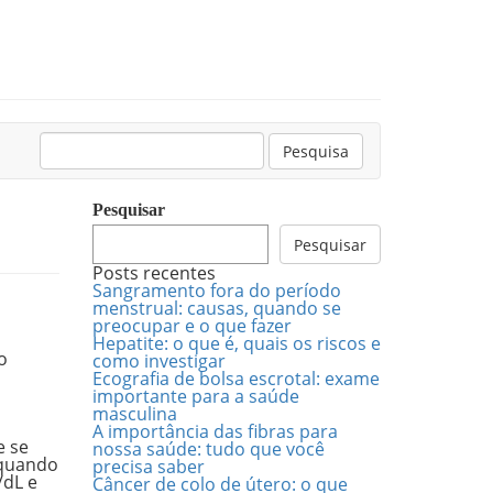
Pesquisar:
Pesquisa
Pesquisar
Pesquisar
Posts recentes
Sangramento fora do período
menstrual: causas, quando se
preocupar e o que fazer
Hepatite: o que é, quais os riscos e
o
como investigar
Ecografia de bolsa escrotal: exame
importante para a saúde
masculina
A importância das fibras para
e se
nossa saúde: tudo que você
 quando
precisa saber
/dL e
Câncer de colo de útero: o que