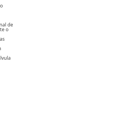
do
inal de
te o
as
m
lvula