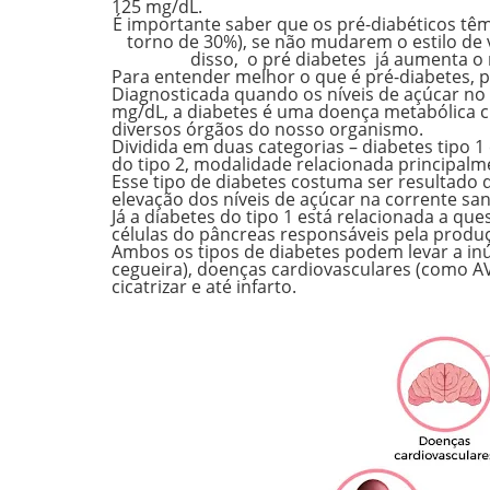
125 mg/dL
.
É importante saber que os pré-diabéticos tê
torno de 30%), se não mudarem o estilo de 
disso, o pré diabetes já aumenta o 
Para entender melhor o que é pré-diabetes, 
Diagnosticada quando os níveis de açúcar n
mg/dL
, a diabetes é uma doença metabólica 
diversos órgãos do nosso organismo.
Dividida em duas categorias – diabetes tipo 1
do tipo 2,
modalidade relacionada principalm
Esse tipo de diabetes costuma ser resultado
elevação dos níveis de açúcar na corrente sa
Já a
diabetes do tipo 1
está relacionada a que
células do pâncreas responsáveis pela produç
Ambos os tipos de diabetes podem levar a
in
cegueira), doenças cardiovasculares (como AVC
cicatrizar e até infarto.