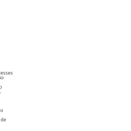
Nesses
ão
o
.
do
 de