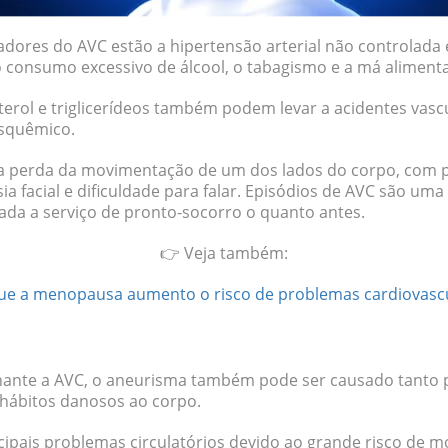
sadores do AVC estão a
hipertensão arterial
não controlada
 consumo excessivo de álcool, o tabagismo e a má aliment
terol e triglicerídeos também podem levar a acidentes vasc
isquêmico.
o a perda da movimentação de um dos lados do corpo, com 
ia facial e dificuldade para falar.
Episódios de AVC são uma
vada a serviço de pronto-socorro o quanto antes.
👉 Veja também:
ue a menopausa aumento o risco de problemas cardiovasc
ante a AVC, o aneurisma também pode ser causado tanto pe
 hábitos danosos ao corpo.
ipais problemas circulatórios devido ao grande risco de mo