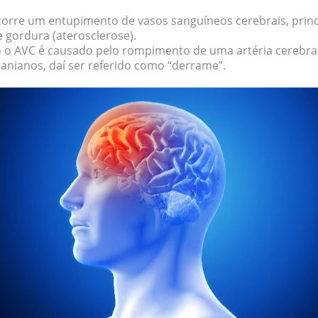
orre um entupimento de vasos sanguíneos cerebrais, prin
 gordura (aterosclerose).
o AVC é causado pelo rompimento de uma artéria cerebral
anianos, daí ser referido como “derrame”.