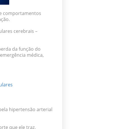
 e comportamentos
ação.
ulares cerebrais –
perda da função do
 emergência médica
,
ulares
la hipertensão arterial
rte que ele traz.