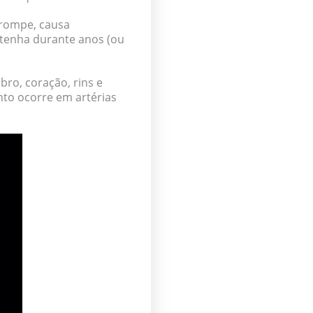
rompe, causa
tenha durante anos (ou
ro, coração, rins e
nto ocorre em
artérias