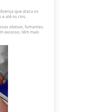
a doença que ataca os
e até os rins.
ssoas
obesas
,
fumantes
,
m excesso, têm mais