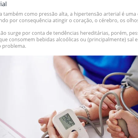
ial
da também como
pressão alta
, a hipertensão arterial é um
do por consequência atingir o coração, o cérebro, os olhos 
são surge por conta de
tendências hereditárias
, porém, pe
 que consomem
bebidas alcoólicas
ou (principalmente)
sal
e
o problema.