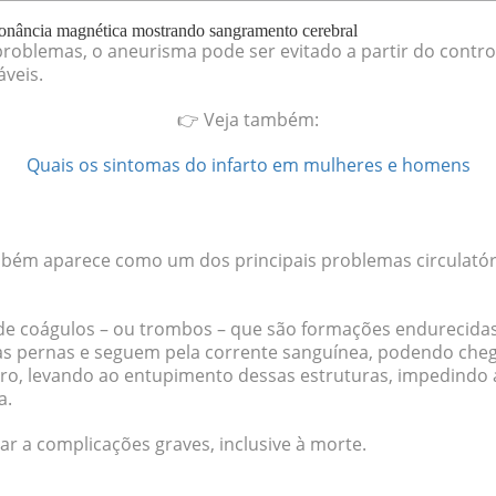
onância magnética mostrando sangramento cerebral
problemas,
o aneurisma pode ser evitado a partir do contro
áveis
.
👉
Veja também:
Quais os sintomas do infarto em mulheres e homens
mbém aparece como um dos principais problemas circulatór
de coágulos – ou trombos – que são formações endurecida
s pernas e seguem pela corrente sanguínea, podendo chega
ro
, levando ao entupimento dessas estruturas, impedindo 
a
.
r a complicações graves, inclusive à morte.