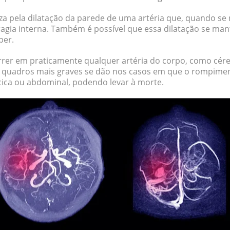
za pela dilatação da parede de
uma artéria
que, quando se 
gia interna. Também é possível que essa dilatação se man
per.
er em praticamente qualquer artéria do corpo, como céreb
 quadros mais graves
se dão nos casos em que o rompime
ácica ou abdominal
, podendo levar à morte.