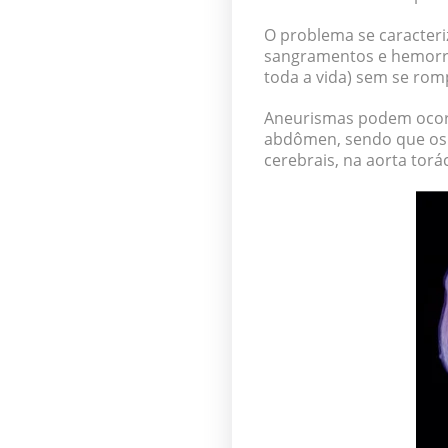
O problema se caracteri
sangramentos e hemorra
toda a vida) sem se rom
Aneurismas podem ocorr
abdômen, sendo que
os
cerebrais, na aorta tor