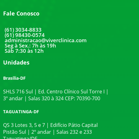
Fale Conosco
(61) 3034-8833
(61) 98430-0574
administracao@viverclinica.com
Seg à Sex.: 7h às 19h
Sáb 7:30 às 12h
Unidades
Brasília-DF
SHLS 716 Sul | Ed. Centro Clínico Sul Torre I |
3º andar | Salas 320 à 324 CEP: 70390-700
TAGUATINGA-DF
QS 3 Lotes 3, 5 e 7 | Edifício Pátio Capital
Pistão Sul | 2º andar | Salas 232 e 233
Taguatinga/DF