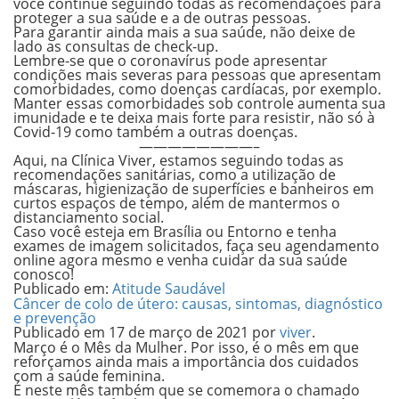
você continue seguindo todas as recomendações para
proteger a sua saúde e a de outras pessoas.
Para garantir ainda mais a sua saúde, não deixe de
lado as consultas de check-up.
Lembre-se que o coronavírus pode apresentar
condições mais severas para pessoas que apresentam
comorbidades, como doenças cardíacas, por exemplo.
Manter essas comorbidades sob controle aumenta sua
imunidade e te deixa mais forte para resistir, não só à
Covid-19 como também a outras doenças.
————————–
Aqui, na
Clínica Viver
, estamos seguindo todas as
recomendações sanitárias, como a utilização de
máscaras, higienização de superfícies e banheiros em
curtos espaços de tempo, além de mantermos o
distanciamento social.
Caso você esteja em Brasília ou Entorno e tenha
exames de imagem solicitados,
faça seu agendamento
online
agora mesmo e venha cuidar da sua saúde
conosco!
Publicado em:
Atitude Saudável
Câncer de colo de útero: causas, sintomas, diagnóstico
e prevenção
Publicado em
17 de março de 2021
por
viver
.
Março é o Mês da Mulher. Por isso, é o mês em que
reforçamos ainda mais a importância dos cuidados
com a saúde feminina.
É neste mês também que se comemora o chamado