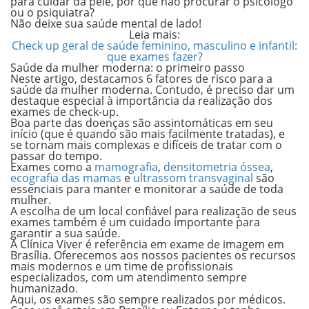
para cuidar da pele, por que não procurar o psicólogo
ou o psiquiatra?
Não deixe sua saúde mental de lado!
Leia mais:
Check up geral de saúde feminino, masculino e infantil:
que exames fazer?
Saúde da mulher moderna: o primeiro passo
Neste artigo, destacamos 6 fatores de risco para a
saúde da mulher moderna. Contudo, é preciso dar um
destaque especial à importância da realização dos
exames de check-up.
Boa parte das doenças são assintomáticas em seu
início (que é quando são mais facilmente tratadas), e
se tornam mais complexas e difíceis de tratar com o
passar do tempo.
Exames como a
mamografia
,
densitometria óssea
,
ecografia das mamas
e
ultrassom transvaginal
são
essenciais para manter e monitorar a saúde de toda
mulher.
A escolha de um local confiável para realização de seus
exames também é um cuidado importante para
garantir a sua saúde.
A Clínica Viver é referência em exame de imagem em
Brasília. Oferecemos aos nossos pacientes os recursos
mais modernos e um time de profissionais
especializados, com um atendimento sempre
humanizado.
Aqui, os exames são sempre realizados por médicos.