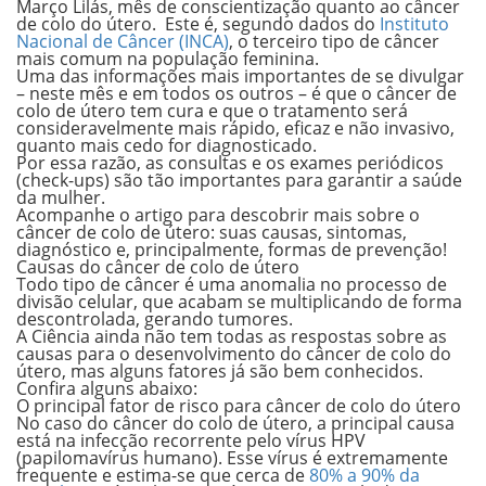
Março Lilás, mês de conscientização quanto ao
câncer
de colo do útero.
Este é, segundo dados do
Instituto
Nacional de Câncer (INCA)
, o terceiro tipo de câncer
mais comum na população feminina.
Uma das informações mais importantes de se divulgar
– neste mês e em todos os outros – é que o câncer de
colo de útero tem cura e que o tratamento será
consideravelmente mais
rápido, eficaz e não invasivo,
quanto mais cedo for diagnosticado.
Por essa razão, as consultas e os exames periódicos
(check-ups) são tão importantes para garantir a saúde
da mulher.
Acompanhe o artigo para descobrir mais sobre o
câncer de colo de útero: suas causas, sintomas,
diagnóstico e, principalmente, formas de prevenção!
Causas do câncer de colo de útero
Todo tipo de câncer é uma anomalia no processo de
divisão celular, que acabam se multiplicando de forma
descontrolada, gerando
tumores
.
A Ciência ainda não tem todas as respostas sobre as
causas para o desenvolvimento do câncer de colo do
útero, mas alguns fatores já são bem conhecidos.
Confira alguns abaixo:
O principal fator de risco para câncer de colo do útero
No caso do câncer do colo de útero, a principal causa
está na infecção recorrente pelo
vírus HPV
(papilomavírus humano). Esse vírus é extremamente
frequente e estima-se que cerca de
80% a 90% da