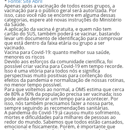
*
Fonte: Site Abril
Apenas após a vacinação de todos esses grupos, a
vacinação para o público geral será autorizada. Por
isso, caso você não se encontre em alguma dessas
categorias, espere até novas instruções do Ministério
da Saúde.
A aplicação da vacina é gratuita, e quem não tem
cartão do SUS, também poderá se vacinar, bastando
levar um documento de identificação para comprovar
que está dentro da faixa etária ou grupo a ser
vacinado.
Vacina para Covid-19: quanto melhor sua saúde,
menores os riscos
Devido aos esforços da comunidade científica, foi
possível criar vacina para Covid-19 em tempo recorde.
Isso é uma vitória para todos nós e significa
perspectivas muito positivas para contenção dos
efeitos da pandemia e normalização de nossas rotinas,
no menor tempo possível.
Para que voltemos ao normal, a OMS estima que cerca
de
80% a 90%
da população precisa ser vacinada; isso
pode ainda demorar um tempo para acontecer. Por
isso, nós também precisamos fazer a nossa parte,
sempre seguindo as recomendações sanitárias.
A pandemia do Covid-19 já causou muito sofrimento,
mortes e dificuldades para milhares de pessoas ao
redor do mundo. Sabemos que todos estão cansados,
emocional e fisicamente. Porém, é importante que