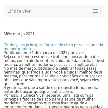
Pular
para
Clínica Viver
Alterna
o
conteúdo
Mês:
março 2021
Conheça os principais fatores de risco para a saúde da
mulher moderna
Publicado em
31 de março de 2021
por
viver
.
Seja conciliando estudos e trabalho, buscando bater
metas, construindo sonhos, cuidando da família e de si
mesma,
a mulher moderna precisa ser multitarefas.
No mês de março, dedicado a celebrar todas essas
heroínas, queremos ajudar você a cuidar melhor de si
mesma, para ter mais saúde e condições de buscar os
objetivos que são importantes para você, sejam eles
quais forem.
A gente sabe que a saúde é um quesito fundamental
antes de buscar qualquer outra coisa.
Por isso, a Clínica Viver separou uma lista com os
principais fatores de risco para a saúde da mulher
moderna. Esperamos que essa lista te ajude a
empreender mudanças transformadoras na sua vida e