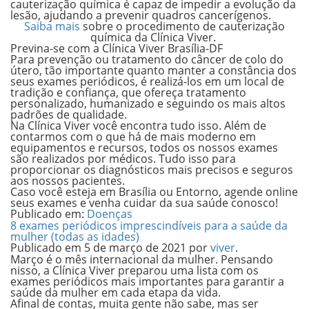
cauterização química é capaz de impedir a evolução da
lesão, ajudando a prevenir quadros cancerígenos.
Saiba mais
sobre o procedimento de cauterização
química da Clínica Viver.
Previna-se com a Clínica Viver Brasília-DF
Para prevenção ou tratamento do câncer de colo do
útero, tão importante quanto manter a constância dos
seus exames periódicos, é realizá-los em um local de
tradição e confiança, que ofereça tratamento
personalizado, humanizado e seguindo os mais altos
padrões de qualidade.
Na Clínica Viver você encontra tudo isso. Além de
contarmos com o que há de mais moderno em
equipamentos e recursos, todos os nossos exames
são realizados por médicos. Tudo isso para
proporcionar os diagnósticos mais precisos e seguros
aos nossos pacientes.
Caso você esteja em Brasília ou Entorno,
agende online
seus exames
e venha cuidar da sua saúde conosco!
Publicado em:
Doenças
8 exames periódicos imprescindíveis para a saúde da
mulher (todas as idades)
Publicado em
5 de março de 2021
por
viver
.
Março é o mês internacional da mulher. Pensando
nisso, a Clínica Viver preparou uma lista com os
exames periódicos
mais importantes para garantir a
saúde da mulher
em cada etapa da vida.
Afinal de contas, muita gente não sabe, mas ser