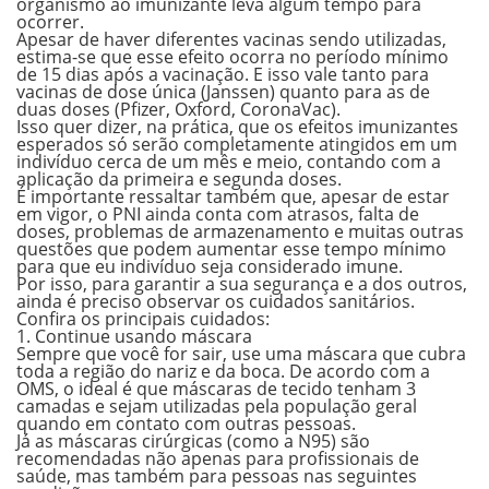
organismo
ao imunizante leva algum tempo para
ocorrer.
Apesar de haver diferentes vacinas sendo utilizadas,
estima-se que esse efeito ocorra no período mínimo
de
15 dias
após a vacinação. E isso vale tanto para
vacinas de
dose única
(Janssen) quanto para as de
duas doses
(Pfizer, Oxford, CoronaVac).
Isso quer dizer, na prática, que os efeitos imunizantes
esperados só serão completamente atingidos em um
indivíduo cerca de
um mês e meio
, contando com a
aplicação da primeira e segunda doses.
É importante ressaltar também que, apesar de estar
em vigor, o PNI ainda conta com atrasos, falta de
doses, problemas de armazenamento e muitas outras
questões que podem aumentar esse tempo mínimo
para que eu indivíduo seja considerado imune.
Por isso, para garantir a sua segurança e a dos outros,
ainda é preciso observar os cuidados sanitários.
Confira os principais cuidados:
1. Continue usando máscara
Sempre que você for sair, use uma máscara que cubra
toda a região do nariz e da boca. De acordo com a
OMS
, o ideal é que
máscaras de tecido tenham 3
camadas
e sejam utilizadas pela população geral
quando em contato com outras pessoas.
Já as
máscaras cirúrgicas
(como a N95) são
recomendadas não apenas para profissionais de
saúde, mas também para pessoas nas seguintes