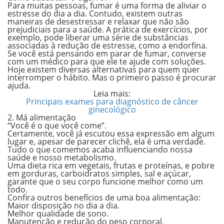
Para muitas pessoas, fumar é uma forma de aliviar o
estresse do dia a dia. Contudo, existem outras
maneiras de desestressar e relaxar que não são
prejudiciais para a saúde. A prática de exercícios, por
exemplo, pode liberar uma série de substâncias
associadas à redução de estresse, como a
endorfina.
Se você está pensando em parar de fumar, converse
com um médico para que ele te ajude com soluções.
Hoje existem diversas alternativas para quem quer
interromper o hábito. Mas o primeiro passo é procurar
ajuda.
Leia mais:
Principais exames para diagnóstico de câncer
ginecológico
2. Má alimentação
“Você é o que você come”.
Certamente, você já escutou essa expressão em algum
lugar e, apesar de parecer clichê, ela é uma verdade.
Tudo o que comemos acaba influenciando nossa
saúde e nosso metabolismo.
Uma dieta
rica em
vegetais, frutas e proteínas
, e
pobre
em gorduras, carboidratos simples, sal e açúcar
,
garante que o seu corpo funcione melhor como um
todo.
Confira outros benefícios de uma boa alimentação:
Maior disposição no dia a dia.
Melhor qualidade de sono.
Manutenção e redução do peso corporal.