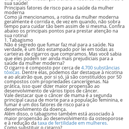
sua saúde!
Principais fatores de risco para a saúde da mulher
moderna
Como já mencionamos, a rotina da mulher moderna
geralmente é corrida e, de vez em quando, não sobra
tempo para cuidar tão bem assim de si mesma. Confira
abaixo os principais pontos para prestar atenção na
sua rotina!
1. Tabagismo
Não é segredo que fumar faz mal para a saúde. Na
verdade, é um fato estampado por lei em todas as
carteiras de cigarros que compramos. Mas você sabia
que eles podem ser ainda
mais prejudiciais para a
saúde da mulher moderna
?
O cigarro é composto por cerca de
4.700 substâncias
tóxicas
.
Dentre elas, podemos dar destaque à nicotina
e ao alcatrão que, por si só, já são constituídos por 50
compostos com propriedades cancerígenas. Na
prática, isso quer dizer maior propensão ao
desenvolvimento de vários tipos de câncer.
Vale destacar que o câncer de mama é a
segunda
principal causa de morte
para a população feminina, e
fumar é um dos fatores de risco para o
desenvolvimento da doença.
Além disso, o tabagismo também está associado à
maior propensão ao desenvolvimento da osteoporose
e à redução da
taxa de fertilidade em mulheres.
Como substituir o cigarro?