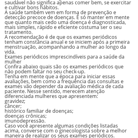
saudável não significa apenas comer bem, se exercitar
e cultivar bons hábitos.
A saúde também vem em forma de
prevenção
e
detecção precoce
de doenças. É só manter em mente
que quanto mais cedo uma doença é diagnosticada,
mais simples, rápido e eficiente costuma ser o seu
tratamento.
A recomendação é de que os exames periódicos
tenham constância
anual
e se iniciem após a
primeira
menstruação,
acompanhando a mulher
ao longo da
vida.
Exames periódicos imprescindíveis para a saúde da
mulher
Confira abaixo quais são os exames periódicos que
não podem faltar no seu check-up.
Tenha em mente que a época para iniciar essas
avaliações, bem como a frequência das consultas e
exames vão depender da avaliação médica de cada
paciente. Nesse sentido, merecem atenção
diferenciada mulheres que apresentem:
gravidez;
câncer;
histórico familiar de doenças;
doenças crônicas;
imunodepressão.
Caso você apresente algumas condições listadas
acima, converse com o ginecologista sobre a melhor
maneira de realizar os seus exames periódicos.