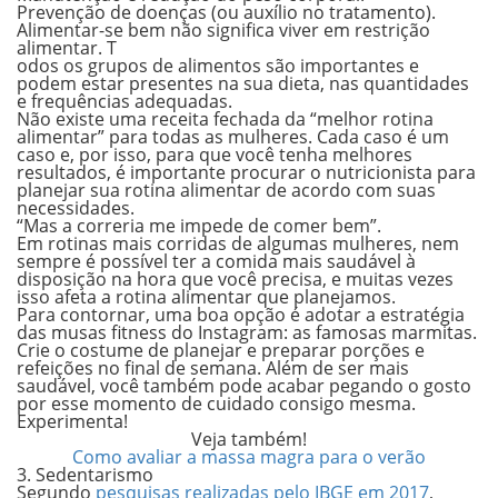
Prevenção de doenças (ou auxílio no tratamento).
Alimentar-se bem não significa viver em restrição
alimentar.
T
odos os grupos de alimentos são importantes e
podem estar presentes na sua dieta, nas quantidades
e frequências adequadas.
Não existe uma receita fechada da “melhor rotina
alimentar” para todas as mulheres. Cada caso é um
caso e, por isso, para que você tenha melhores
resultados, é importante
procurar o nutricionista
para
planejar sua rotina alimentar de acordo com suas
necessidades.
“Mas a correria me impede de comer bem”.
Em rotinas mais corridas de algumas mulheres, nem
sempre é possív
el ter a comida mais saudável à
disposição na hora que você precisa, e muitas vezes
isso afeta a rotina alimentar que planejamos.
Para contornar, uma boa opção é adotar a estratégia
das musas fitness do Instagram: as famosas
marmitas
.
Crie o costume de planejar e preparar porções e
refeições no final de semana. Além de ser mais
saudável, você também pode acabar pegando o gosto
por esse momento de cuidado consigo mesma.
Experimenta!
Veja também
!
Como avaliar a massa magra para o verão
3. Sedentarismo
Segundo
pesquisas realizadas pelo IBGE em 2017
,