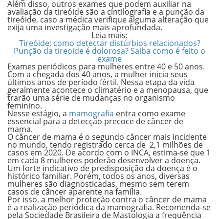
Além disso, outros exames que podem auxiliar na
avaliação da tireóide são a cintilografia e a punção da
tireóide, caso a médica verifique alguma alteração que
exija uma investigação mais aprofundada.
Leia mais:
Tireóide: como detectar distúrbios relacionados?
Punção da tireoide é dolorosa? Saiba como é feito o
exame
Exames periódicos para mulheres entre 40 e 50 anos.
Com a chegada dos 40 anos, a mulher inicia seus
últimos anos de período fértil. Nessa etapa da vida
geralmente acontece
o climatério e a menopausa,
que
trarão uma série de mudanças no organismo
feminino.
Nesse estágio, a
mamografia
entra como exame
essencial para a detecção precoce de
câncer de
mama.
O câncer de mama é o segundo câncer mais incidente
no mundo, tendo registrado cerca de
2,1 milhões de
casos em 2020
. De acordo com o INCA, estima-se que 1
em cada 8 mulheres poderão desenvolver a doença.
Um forte indicativo de predisposição da doença é o
histórico familiar. Porém, todos os anos, diversas
mulheres são diagnosticadas, mesmo sem terem
casos de câncer aparente na família.
Por isso, a melhor proteção contra o câncer de mama
é a realização periódica da
mamografia.
Recomenda-se
pela Sociedade Brasileira de Mastologia a frequência