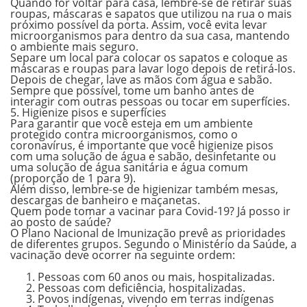
Quando for voltar para casa, lembre-se de retirar suas
roupas, máscaras e sapatos que utilizou na rua o mais
próximo possível da porta. Assim, você evita levar
microorganismos para dentro da sua casa, mantendo
o ambiente mais seguro.
Separe um local para colocar os sapatos e coloque as
máscaras e roupas para lavar logo depois de retirá-los.
Depois de chegar, lave as mãos com água e sabão.
Sempre que possível, tome um banho antes de
interagir com outras pessoas ou tocar em superfícies.
5. Higienize pisos e superfícies
Para garantir que você esteja em um ambiente
protegido contra microorganismos, como o
coronavírus, é importante que você higienize pisos
com uma solução de
água e sabão, desinfetante
ou
uma solução de
água sanitária e água comum
(proporção de 1 para 9).
Além disso, lembre-se de higienizar também mesas,
descargas de banheiro e maçanetas.
Quem pode tomar a vacinar para Covid-19? Já posso ir
ao posto de saúde?
O
Plano Nacional de Imunização
prevê as prioridades
de diferentes grupos. Segundo o Ministério da Saúde, a
vacinação deve ocorrer na seguinte ordem:
Pessoas com 60 anos ou mais, hospitalizadas.
Pessoas com deficiência, hospitalizadas.
Povos indígenas, vivendo em terras indígenas