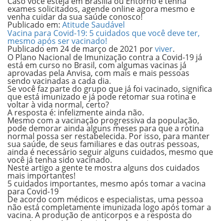
Caso você esteja em Brasília ou Entorno e tenha
exames solicitados,
agende online agora mesmo
e
venha cuidar da sua saúde conosco!
Publicado em:
Atitude Saudável
Vacina para Covid-19: 5 cuidados que você deve ter,
mesmo após ser vacinado!
Publicado em
24 de março de 2021
por
viver
.
O
Plano Nacional de Imunização
contra a Covid-19 já
está em curso no Brasil, com algumas vacinas já
aprovadas pela Anvisa, com mais e mais pessoas
sendo vacinadas a cada dia.
Se você faz parte do grupo que já foi vacinado, significa
que está imunizado e já pode retomar sua rotina e
voltar à vida normal, certo?
A resposta é: infelizmente ainda não.
Mesmo com a vacinação progressiva da população,
pode demorar ainda alguns meses para que a rotina
normal possa ser restabelecida. Por isso, para manter
sua saúde, de seus familiares e das outras pessoas,
ainda é necessário seguir alguns cuidados, mesmo que
você já tenha sido vacinado.
Neste artigo a gente te mostra alguns dos cuidados
mais importantes!
5 cuidados importantes, mesmo após tomar a vacina
para Covid-19
De acordo com médicos e especialistas, uma pessoa
não está completamente imunizada logo após tomar a
vacina. A
produção de anticorpos
e a
resposta do