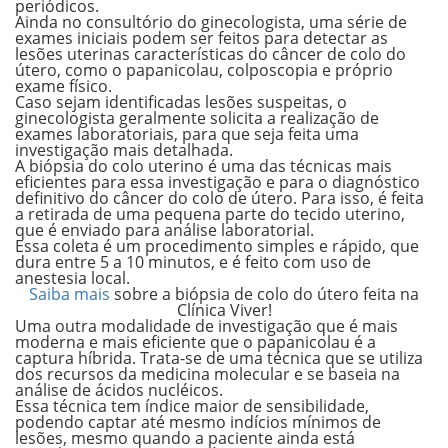
periódicos.
Ainda no consultório do ginecologista, uma série de
exames iniciais podem ser feitos para detectar as
lesões uterinas características do câncer de colo do
útero, como o
papanicolau, colposcopia e próprio
exame físico.
Caso sejam identificadas lesões suspeitas, o
ginecologista geralmente solicita a realização de
exames laboratoriais,
para que seja feita uma
investigação mais detalhada.
A biópsia do colo uterino é uma das técnicas
mais
eficientes
para essa investigação e para o diagnóstico
definitivo do câncer do colo de útero. Para isso, é feita
a retirada de uma pequena parte do tecido uterino,
que é enviado para análise laboratorial.
Essa coleta é um procedimento
simples
e
rápido,
que
dura entre 5 a 10 minutos, e é feito com uso de
anestesia local.
Saiba mais
sobre a biópsia de colo do útero feita na
Clínica Viver!
Uma outra modalidade de investigação que é mais
moderna e mais eficiente que o papanicolau é a
captura híbrida.
Trata-se de uma técnica que se utiliza
dos recursos da medicina molecular e se baseia na
análise de ácidos nucléicos.
Essa técnica tem índice maior de sensibilidade,
podendo captar até mesmo indícios mínimos de
lesões, mesmo quando a paciente ainda está