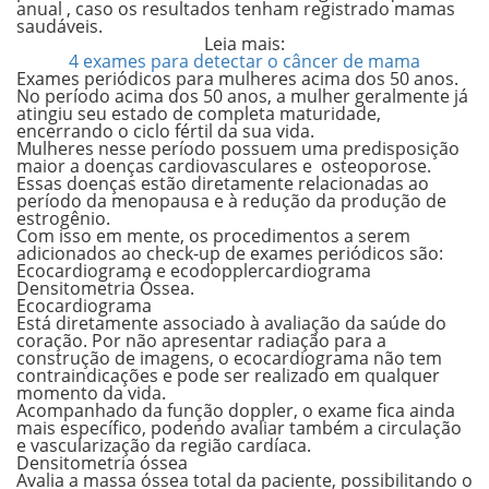
anual , caso os resultados tenham registrado mamas
saudáveis.
Leia mais:
4 exames para detectar o câncer de mama
Exames periódicos para mulheres acima dos 50 anos.
No período acima dos 50 anos, a mulher geralmente já
atingiu seu estado de completa maturidade,
encerrando o ciclo fértil da sua vida.
Mulheres nesse período possuem uma predisposição
maior a
doenças cardiovasculares
e
osteoporose
.
Essas doenças estão diretamente relacionadas ao
período da menopausa e à redução da produção de
estrogênio.
Com isso em mente, os procedimentos a serem
adicionados ao check-up de exames periódicos são:
Ecocardiograma e ecodopplercardiograma
Densitometria Óssea.
Ecocardiograma
Está diretamente associado à avaliação da saúde do
coração. Por não apresentar radiação para a
construção de imagens, o ecocardiograma não tem
contraindicações e pode ser realizado em qualquer
momento da vida.
Acompanhado da função doppler, o exame fica ainda
mais específico, podendo avaliar também a circulação
e vascularização da região cardíaca.
Densitometria óssea
Avalia a massa óssea total da paciente, possibilitando o