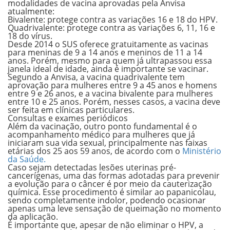
modalidades de vacina aprovadas pela Anvisa
atualmente:
Bivalente:
protege contra as variações 16 e 18 do HPV.
Quadrivalente:
protege contra as variações 6, 11, 16 e
18 do vírus.
Desde 2014 o SUS oferece gratuitamente as vacinas
para meninas de 9 a 14 anos e meninos de 11 a 14
anos. Porém, mesmo para quem já ultrapassou essa
janela ideal de idade, ainda é importante se vacinar.
Segundo a Anvisa, a
vacina quadrivalente
tem
aprovação para mulheres entre
9 a 45 anos
e homens
entre
9 e 26 anos
, e a
vacina bivalente
para mulheres
entre
10 e 25 anos
. Porém, nesses casos, a vacina deve
ser feita em clínicas particulares.
Consultas e exames periódicos
Além da vacinação, outro ponto fundamental é o
acompanhamento médico para mulheres que já
iniciaram sua vida sexual, principalmente nas faixas
etárias dos 25 aos 59 anos, de acordo com o
Ministério
da Saúde
.
Caso sejam detectadas lesões uterinas pré-
cancerígenas, uma das formas adotadas para prevenir
a evolução para o câncer é por meio da
cauterização
química
. Esse procedimento é similar ao papanicolau,
sendo completamente indolor, podendo ocasionar
apenas uma leve sensação de queimação no momento
da aplicação.
É importante que, apesar de não eliminar o HPV, a