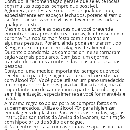
Contudo, a recomendação geral é que se evite locais
com muitas pessoas, sempre que possível.
Aglomerações, festas e reuniões de qualquer tipo,
especialmente em espaços fechados, potencializam o
caráter transmissivo do vírus e devem ser evitadas a
qualquer custo.
Mesmo que você e as pessoas que você pretende
encontrar não apresentem sintomas, lembre-se que o
coronavírus não se manifesta com sintomas em
algumas pessoas. Porém, ainda pode ser transmitido.
3. Higienize compras e embalagens de alimentos
Durante a pandemia, as compras online se tornaram
cada vez mais populares. Com isso, um enorme
trânsito de pacotes acontece das lojas até a casa das
pessoas.
Contudo, uma medida importante, sempre que você
receber um pacote, é higienizar a superfície externa
com álcool
70°.
Você pode utilizar um pano umedecido
ou comprar borrifadores para facilitar a tarefa, mas é
importante não deixar nenhuma parte da embalagem
sem higienização, especialmente se você for mantê-la e
usá-la.
A mesma regra se aplica para as compras feitas em
supermercados. Utilize o álcool
70°
para higienizar
embalagens de plástico. Para verduras e frutas, siga as
instruções sanitárias da Anvisa de lavagem, sanitização
com hipoclorito de sódio e enxágue.
4. Não entre em casa com as roupas e sapatos da rua