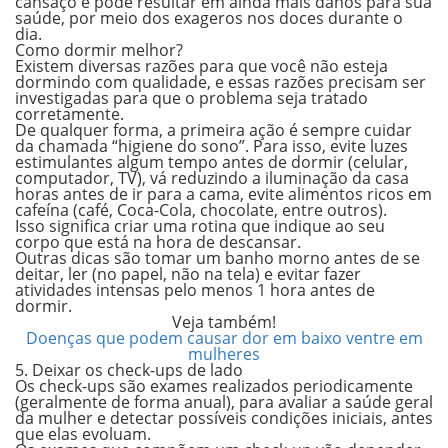
cansaço e pode resultar em ainda mais danos para sua
saúde, por meio dos exageros nos doces durante o
dia.
Como dormir melhor?
Existem diversas razões para que você não esteja
dormindo com qualidade, e essas razões precisam ser
investigadas para que o problema seja tratado
corretamente.
De qualquer forma, a primeira ação é sempre cuidar
da chamada “higiene do sono”. Para isso, evite luzes
estimulantes algum tempo antes de dormir (celular,
computador, TV), vá reduzindo a iluminação da casa
horas antes de ir para a cama, evite alimentos ricos em
cafeína (café, Coca-Cola, chocolate, entre outros).
Isso significa criar uma rotina que indique ao seu
corpo que está na hora de descansar.
Outras dicas são tomar um banho morno antes de se
deitar, ler (no papel, não na tela) e evitar fazer
atividades intensas pelo menos 1 hora antes de
dormir.
Veja também!
Doenças que podem causar dor em baixo ventre em
mulheres
5. Deixar os check-ups de lado
Os check-ups são exames realizados periodicamente
(geralmente de forma anual), para avaliar a saúde geral
da mulher e detectar possíveis condições iniciais, antes
que elas evoluam.