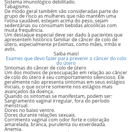
Sistema imunológico debilitado.
Tabagismo.
De modo geral também são consideradas parte do
grupo de risco as mulheres que não mantêm uma
rotina saudável, estejam acima do peso, sejam
sedentárias ou consumam bebidas alcoólicas com
muita frequência.
Um destaque especial deve ser dado à pacientes que
apresentem
histórico familiar de câncer de colo de
útero,
especialmente próximas, como mães, irmãs e
avós.
Saiba mais!
Exames que devo fazer para prevenir o câncer do colo
do útero
Sintomas do câncer de colo de útero
Um dos motivos de preocupação em relação ao câncer
de colo do útero é seu comportamento silencioso. Ele
geralmente não apresenta sintomas em seus estágios
iniciais, o que ocorre somente nos estágios mais
avançados da doença.
Quando os sintomas se manifestam, podem ser:
Sangramento vaginal irregular, fora do período
menstrual.
Dores no baixo ventre.
Dores durante relações sexuais.
Corrimento vaginal com odor forte e coloração
amarelada, branca, purulenta ou esverdeada.
Anemia.