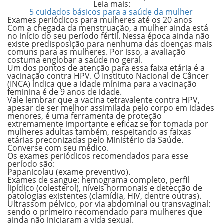
Leia mais:
5 cuidados básicos para a saúde da mulher
Exames periódicos para mulheres até os 20 anos
Com a chegada da menstruação, a mulher ainda está
no início do seu período fértil. Nessa época ainda não
existe predisposição para nenhuma das doenças mais
comuns para as mulheres. Por isso, a avaliação
costuma englobar a saúde no geral.
Um dos pontos de atenção para essa faixa etária é a
vacinação contra
HPV. O Instituto Nacional de Câncer
(INCA)
indica que a idade mínima para a vacinação
feminina é de 9 anos de idade.
Vale lembrar que a vacina tetravalente contra HPV,
apesar de ser melhor assimilada pelo corpo em idades
menores, é uma ferramenta de proteção
extremamente importante e eficaz se for tomada por
mulheres adultas também, respeitando as faixas
etárias preconizadas pelo Ministério da Saúde.
Converse com seu médico.
Os exames periódicos recomendados para esse
período são:
Papanicolau
(exame preventivo).
Exames de sangue:
hemograma completo, perfil
lipídico (colesterol), níveis hormonais e detecção de
patologias existentes (clamídia, HIV, dentre outras).
Ultrassom pélvico, por via abdominal ou transvaginal:
sendo o primeiro recomendado para mulheres que
ainda não iniciaram a vida sexual.