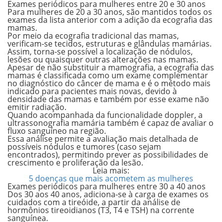
Exames periódicos para mulheres entre 20 e 30 anos
Para mulheres de 20 a 30 anos, são mantidos todos os
exames da lista anterior com a adição da
ecografia das
mamas.
Por meio da ecografia tradicional das mamas,
verificam-se
tecidos, estruturas e glândulas mamárias.
Assim, torna-se possível a localização de nódulos,
lesões ou quaisquer outras alterações nas mamas.
Apesar de não substituir a mamografia, a ecografia das
mamas é classificada como um exame complementar
no diagnóstico do
câncer de mama
e é o método mais
indicado para pacientes mais novas, devido à
densidade das mamas e também por esse exame não
emitir radiação.
Quando acompanhada da funcionalidade doppler, a
ultrassonografia mamária também é capaz de avaliar o
fluxo sanguíneo na região.
Essa análise permite a avaliação mais detalhada de
possíveis nódulos e tumores (caso sejam
encontrados), permitindo prever as possibilidades de
crescimento
e
proliferação
da lesão.
Leia mais:
5 doenças que mais acometem as mulheres
Exames periódicos para mulheres entre 30 a 40 anos
Dos 30 aos 40 anos, adiciona-se à carga de exames os
cuidados com a
tireóide,
a partir da análise de
hormônios tireoidianos (T3, T4 e TSH) na corrente
sanguínea.