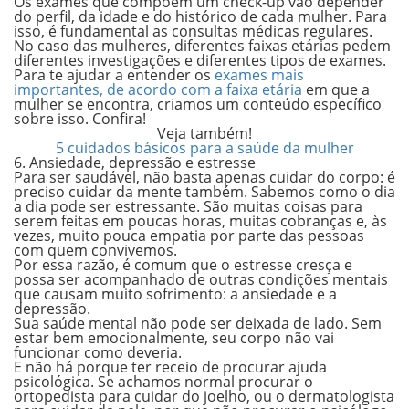
Os exames que compõem um check-up vão depender
do perfil, da idade e do histórico de cada mulher. Para
isso, é fundamental as consultas médicas regulares.
No caso das mulheres, diferentes faixas etárias pedem
diferentes investigações e diferentes tipos de exames.
Para te ajudar a entender os
exames mais
importantes, de acordo com a faixa etária
em que a
mulher se encontra, criamos um conteúdo específico
sobre isso. Confira!
Veja também!
5 cuidados básicos para a saúde da mulher
6. Ansiedade, depressão e estresse
Para ser saudável, não basta apenas cuidar do corpo: é
preciso cuidar da mente também. Sabemos como o dia
a dia pode ser estressante. São muitas coisas para
serem feitas em poucas horas, muitas cobranças e, às
vezes, muito pouca
empatia
por parte das pessoas
com quem convivemos.
Por essa razão, é comum que o estresse cresça e
possa ser acompanhado de outras condições mentais
que causam muito sofrimento: a
ansiedade e a
depressão.
Sua saúde mental não pode ser deixada de lado. Sem
estar bem emocionalmente, seu corpo não vai
funcionar como deveria.
E não há porque ter receio de procurar ajuda
psicológica. Se achamos normal procurar o
ortopedista para cuidar do joelho, ou o dermatologista