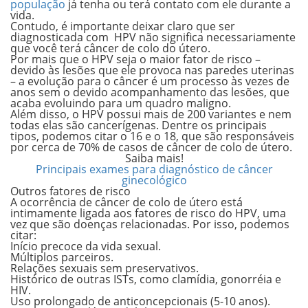
população
já tenha ou terá contato com ele durante a
vida.
Contudo, é importante deixar claro que ser
diagnosticada com HPV
não significa necessariamente
que você terá câncer de colo do útero.
Por mais que o HPV seja o maior fator de risco –
devido às lesões que ele provoca nas paredes uterinas
– a evolução para o câncer é um processo às vezes de
anos sem o devido acompanhamento das lesões, que
acaba evoluindo para um quadro maligno.
Além disso, o HPV possui mais de
200 variantes
e nem
todas elas são cancerígenas. Dentre os principais
tipos, podemos citar o 16 e o 18, que são
responsáveis
por cerca de 70% de casos de câncer de colo de útero.
Saiba mais!
Principais exames para diagnóstico de câncer
ginecológico
Outros fatores de risco
A ocorrência de câncer de colo de útero está
intimamente ligada aos
fatores de risco do HPV
, uma
vez que são doenças relacionadas. Por isso, podemos
citar:
Início precoce da vida sexual.
Múltiplos parceiros.
Relações sexuais sem preservativos.
Histórico de outras ISTs, como clamídia, gonorréia e
HIV.
Uso prolongado de anticoncepcionais (5-10 anos).