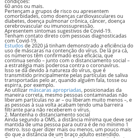
condições:
60 anos ou mais.
Pertençam a grupos de risco ou apresentem
comorbidades,
como doenças cardiovasculares ou
diabetes, doença pulmonar crônica, câncer, doença
cerebrovascular ou imunossupressão.
Apresentem sintomas sugestivos de Covid-19.
Tenham contato direto com pessoas diagnosticadas
com Covid-19.
Estudos
de 2020 já tinham demonstrado a eficiência do
uso de máscaras na contenção do vírus. De lá pra cá,
os números têm confirmado essa eficácia, que
continua sendo – junto com o distanciamento social –
a estratégia mais poderosa contra o coronavírus.
Isso se dá devido à natureza do vírus, que é
transmitido principalmente pelas partículas de saliva
transportadas pelo ar, quando alguém fala, tosse ou
espirra, por exemplo.
Ao utilizar
máscaras apropriadas
, posicionadas da
maneira correta, mesmo pessoas contaminadas não
liberam partículas no ar – ou liberam muito menos –, e
as pessoas à sua volta acabam tendo uma barreira
filtrante para não receberem o vírus.
2. Mantenha o distanciamento social
Ainda
segundo a OMS,
a
distância mínima
que deve ser
mantida de uma pessoa para outra é de no mínimo
1
metro.
Isso quer dizer mais ou menos, um pouco mais
do que a distância de um braço adulto estendido.