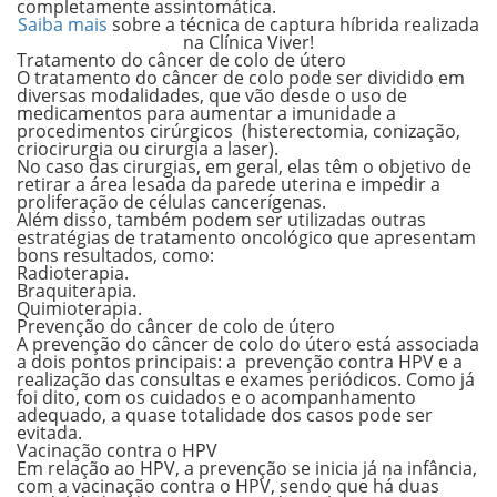
completamente assintomática.
Saiba mais
sobre a técnica de captura híbrida realizada
na Clínica Viver!
Tratamento do câncer de colo de útero
O tratamento do câncer de colo pode ser dividido em
diversas modalidades, que vão desde o uso de
medicamentos para aumentar a imunidade
a
procedimentos cirúrgicos
(
histerectomia, conização,
criocirurgia ou cirurgia a laser).
No caso das cirurgias, em geral, elas têm o objetivo de
retirar a área lesada da parede uterina e impedir a
proliferação de células cancerígenas.
Além disso, também podem ser utilizadas outras
estratégias de tratamento oncológico que apresentam
bons resultados, como:
Radioterapia.
Braquiterapia.
Quimioterapia.
Prevenção do câncer de colo de útero
A prevenção do câncer de colo do útero está associada
a dois pontos principais: a prevenção contra HPV e a
realização das consultas e exames periódicos. Como já
foi dito, com os cuidados e o acompanhamento
adequado, a quase totalidade dos casos pode ser
evitada.
Vacinação contra o HPV
Em relação ao HPV, a prevenção se inicia já na infância,
com a vacinação contra o HPV, sendo que há duas