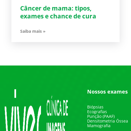
Câncer de mama: tipos,
exames e chance de cura
Saiba mais »
Nossos exames
Biópsias
Ecografias
Punção (PAAF)
Densitometria Óssea
Mamografia