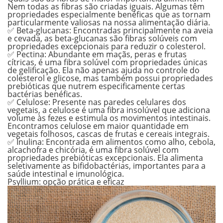
Nem todas as fibras são criadas iguais. Algumas têm
propriedades especialmente benéficas que as tornam
particularmente valiosas na nossa alimentação diária.
✅ Beta-glucanas:
Encontradas principalmente na aveia
e cevada, as beta-glucanas são fibras solúveis com
propriedades excepcionais para reduzir o colesterol.
✅ Pectina:
Abundante em maçãs, peras e frutas
cítricas, é uma fibra solúvel com propriedades únicas
de gelificação. Ela não apenas ajuda no controle do
colesterol e glicose, mas também possui propriedades
prebióticas que nutrem especificamente certas
bactérias benéficas.
✅ Celulose:
Presente nas paredes celulares dos
vegetais, a celulose é uma fibra insolúvel que adiciona
volume às fezes e estimula os movimentos intestinais.
Encontramos celulose em maior quantidade em
vegetais folhosos, cascas de frutas e cereais integrais.
✅ Inulina:
Encontrada em alimentos como alho, cebola,
alcachofra e chicória, é uma fibra solúvel com
propriedades prebióticas excepcionais. Ela alimenta
seletivamente as bifidobactérias, importantes para a
saúde intestinal e imunológica.
Psyllium: opção prática e eficaz