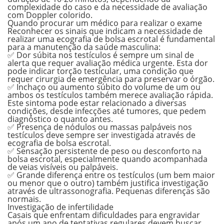
complexidade do caso e da necessidade de avaliação
com Doppler colorido.
Quando procurar um médico para realizar o exame
Reconhecer os sinais que indicam a necessidade de
realizar uma ecografia de bolsa escrotal é fundamental
para a manutenção da saúde masculina:
✅ Dor súbita nos testículos é sempre um sinal de
alerta que requer avaliação médica urgente. Esta dor
pode indicar torção testicular, uma condição que
requer cirurgia de emergência para preservar o órgão.
✅ Inchaço ou aumento súbito do volume de um ou
ambos os testículos também merece avaliação rápida.
Este sintoma pode estar relacionado a diversas
condições, desde infecções até tumores, que pedem
diagnóstico o quanto antes.
✅ Presença de nódulos ou massas palpáveis nos
testículos deve sempre ser investigada através de
ecografia de bolsa escrotal.
✅ Sensação persistente de peso ou desconforto na
bolsa escrotal, especialmente quando acompanhada
de veias visíveis ou palpáveis.
✅ Grande diferença entre os testículos (um bem maior
ou menor que o outro) também justifica investigação
através de ultrassonografia. Pequenas diferenças são
normais.
Investigação de infertilidade
Casais que enfrentam dificuldades para engravidar
após um ano de tentativas regulares devem buscar