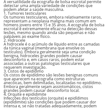
A versatilidade da ecografia de bolsa escrotal permite
detectar uma ampla variedade de condições que
podem afetar a saúde masculina.
1. Tumores testiculares
Os tumores testiculares, embora relativamente raros,
representam a
neoplasia maligna mais comum
em
homens jovens entre 15 e 35 anos. A ecografia de bolsa
escrotal é extremamente eficaz na detecção dessas
lesões, mesmo quando ainda são pequenas e não
palpáveis ao exame físico.
2. Hidrocele
A hidrocele é o
acúmulo de líquido
entre as camadas
da túnica vaginal (membrana que envolve os
testículos). Embora geralmente seja uma condição
benigna, hidroceles grandes podem causar
desconforto e, em casos raros, podem estar
associadas a outras patologias testiculares que
requerem investigação.
3. Cistos de epidídimo
Os cistos de epidídimo são
lesões benignas
comuns
que aparecem na ecografia como estruturas
anecóicas, bem delimitadas, localizadas no epidídimo.
Embora geralmente sejam assintomáticos, cistos
grandes podem causar desconforto local.
4. Orquite e epididimite
Infecções
dos testículos (orquite) e epidídimos
(epididimite) são condições que podem causar dor
intensa e, se não tratadas adequadamente, podem