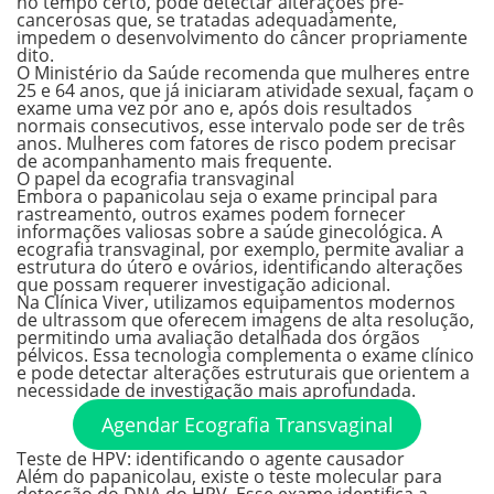
no tempo certo, pode detectar alterações pré-
cancerosas que, se tratadas adequadamente,
impedem o desenvolvimento do câncer propriamente
dito.
O Ministério da Saúde recomenda que mulheres entre
25 e 64 anos, que já iniciaram atividade sexual, façam o
exame
uma vez por ano
e, após dois resultados
normais consecutivos, esse intervalo pode ser de três
anos. Mulheres com fatores de risco podem precisar
de acompanhamento mais frequente.
O papel da ecografia transvaginal
Embora o papanicolau seja o exame principal para
rastreamento, outros exames podem fornecer
informações valiosas sobre a saúde ginecológica. A
ecografia transvaginal, por exemplo, permite avaliar a
estrutura do útero e ovários, identificando alterações
que possam requerer investigação adicional.
Na Clínica Viver, utilizamos equipamentos modernos
de ultrassom que oferecem imagens de alta resolução,
permitindo uma avaliação detalhada dos órgãos
pélvicos. Essa tecnologia complementa o exame clínico
e pode detectar alterações estruturais que orientem a
necessidade de investigação mais aprofundada.
Agendar Ecografia Transvaginal
Teste de HPV: identificando o agente causador
Além do papanicolau, existe o teste molecular para