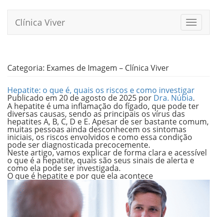
Pular
para
Clínica Viver
Alterna
o
conteúdo
Categoria:
Exames de Imagem – Clínica Viver
Hepatite: o que é, quais os riscos e como investigar
Publicado em
20 de agosto de 2025
por
Dra. Núbia
.
A hepatite é uma inflamação do fígado, que pode ter
diversas causas, sendo as principais os vírus das
hepatites A, B, C, D e E. Apesar de ser bastante comum,
muitas pessoas ainda desconhecem os sintomas
iniciais, os riscos envolvidos e como essa condição
pode ser diagnosticada precocemente.
Neste artigo, vamos explicar de forma clara e acessível
o que é a hepatite, quais são seus sinais de alerta e
como ela pode ser investigada.
O que é hepatite e por que ela acontece