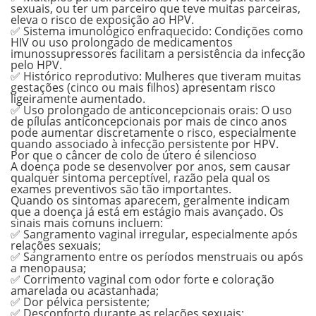
sexuais, ou ter um parceiro que teve muitas parceiras,
eleva o risco de exposição ao HPV.
✅ Sistema imunológico enfraquecido
: Condições como
HIV ou uso prolongado de medicamentos
imunossupressores facilitam a persistência da infecção
pelo HPV.
✅ Histórico reprodutivo
: Mulheres que tiveram muitas
gestações (cinco ou mais filhos) apresentam risco
ligeiramente aumentado.
✅ Uso prolongado de anticoncepcionais orais
: O uso
de pílulas anticoncepcionais por mais de cinco anos
pode aumentar discretamente o risco, especialmente
quando associado à infecção persistente por HPV.
Por que o câncer de colo de útero é silencioso
A doença pode se desenvolver por
anos, sem causar
qualquer sintoma
perceptível, razão pela qual os
exames preventivos são tão importantes.
Quando os sintomas aparecem, geralmente indicam
que a doença já está em estágio mais avançado. Os
sinais mais comuns incluem:
✅ Sangramento vaginal irregular, especialmente após
relações sexuais;
✅ Sangramento entre os períodos menstruais ou após
a menopausa;
✅ Corrimento vaginal com odor forte e coloração
amarelada ou acastanhada;
✅ Dor pélvica persistente;
✅ Desconforto durante as relações sexuais;