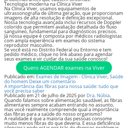
Tecnologia moderna na Clínica Viver
Na Clínica Viver, usamos equipamentos de
ultrassonografia de última geração, que proporcionam
imagens de alta resolução e definição excepcional.
Nossa tecnologia avançada inclui recursos de Doppler
colorido que permitem avaliação detalhada do fluxo
sanguíneo, fundamental para diagnósticos precisos.
Já nossa equipe é composta por médicos radiologistas
com ampla experiência em exames do sistema
reprodutor masculino.
Se você está no Distrito Federal ou Entorno e tem
pedido médico, clique no link abaixo para agendar
seus exames e vir cuidar da sua saúde conosco!
Quero AGENDAR exames na Viver
Publicado em:
Exames de Imagem - Clínica Viver
,
Saúde
do homem
Deixe um comentário
A importância das fibras para nossa saúde: tudo que
você precisa saber
Publicado em
21 de julho de 2025
por
Dra. Núbia
.
Quando falamos sobre alimentação saudável, as fibras
alimentares sempre acabam entrando no assunto,
mas você realmente compreende qual a importância
das fibras para a saúde do nosso organismo?
A realidade é que a maioria das pessoas consome
muito menos fibras do que deveria. E essa deficiência
silenciosa pode estar por trás de diversos problemas