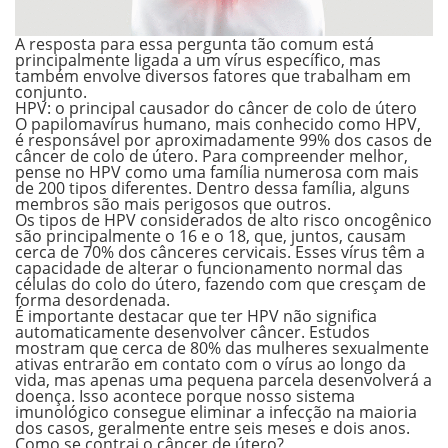
A resposta para essa pergunta tão comum está
principalmente ligada a um vírus específico, mas
também envolve diversos fatores que trabalham em
conjunto.
HPV: o principal causador do câncer de colo de útero
O papilomavírus humano, mais conhecido como HPV,
é responsável por aproximadamente 99% dos casos de
câncer de colo de útero. Para compreender melhor,
pense no HPV como uma família numerosa com
mais
de 200 tipos
diferentes. Dentro dessa família, alguns
membros são mais perigosos que outros.
Os tipos de HPV considerados de
alto risco oncogênico
são principalmente o 16 e o 18, que, juntos, causam
cerca de 70% dos cânceres cervicais. Esses vírus têm a
capacidade de alterar o funcionamento normal das
células do colo do útero, fazendo com que cresçam de
forma desordenada.
É importante destacar que ter HPV
não significa
automaticamente desenvolver câncer
. Estudos
mostram que cerca de 80% das mulheres sexualmente
ativas entrarão em contato com o vírus ao longo da
vida, mas apenas uma pequena parcela desenvolverá a
doença. Isso acontece porque nosso sistema
imunológico consegue eliminar a infecção na maioria
dos casos, geralmente entre seis meses e dois anos.
Como se contrai o câncer de útero?