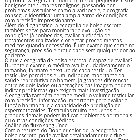
reprodutiva e geral do homem. Desde pequenos
cistos
benignos
até
tumores malignos
, passando por
problemas vasculares como a
varicocele
, a ecografia
consegue identificar uma ampla gama de condições
com precisão impressionante.
Além do diagnóstico, a ecografia de bolsa escrotal
também serve para monitorar a evolução de
condições já conhecidas, avaliar a eficácia de
tratamentos realizados e orientar procedimentos
médicos quando necessário. É um exame que combina
segurança, precisão e praticidade sem qualquer dor ao
paciente.
O que a ecografia de bolsa escrotal é capaz de avaliar?
Durante o exame, o médico avalia cuidadosamente o
tamanho, formato e textura
de cada testículo. Ter
testículos parecidos é um indicador importante da
saúde reprodutiva do homem. Já grandes diferenças
entre os dois lados ou alterações nas imagem podem
indicar problemas que exigem mais investigação.
A ecografia também permite medir o
volume testicular
com precisão, informação importante para avaliar a
função hormonal e a capacidade de produção de
espermatozoides. Testículos muito pequenos ou
grandes demais podem indicar problemas hormonais
ou outras condições médicas.
Análise do fluxo sanguíneo
Com o recurso do Doppler colorido, a ecografia de
bolsa escrotal pode avaliar detalhadamente o
fluxo