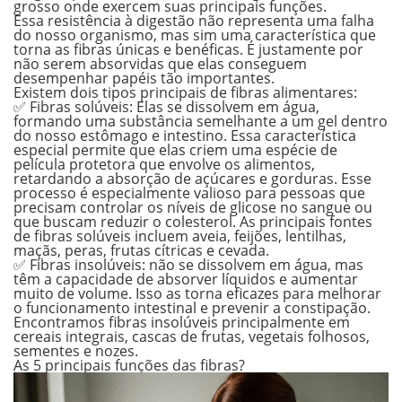
grosso onde exercem suas principais funções.
Essa resistência à digestão não representa uma falha
do nosso organismo, mas sim uma característica que
torna as fibras únicas e benéficas. É justamente por
não serem absorvidas que elas conseguem
desempenhar papéis tão importantes.
Existem dois tipos principais de fibras alimentares:
✅ Fibras solúveis:
Elas se dissolvem em água,
formando uma substância semelhante a um gel dentro
do nosso estômago e intestino. Essa característica
especial permite que elas criem uma espécie de
película protetora que envolve os alimentos,
retardando a absorção de açúcares e gorduras. Esse
processo é especialmente valioso para pessoas que
precisam controlar os níveis de glicose no sangue ou
que buscam reduzir o colesterol. As principais fontes
de fibras solúveis incluem aveia, feijões, lentilhas,
maçãs, peras, frutas cítricas e cevada.
✅ Fibras insolúveis:
não se dissolvem em água, mas
têm a capacidade de absorver líquidos e aumentar
muito de volume. Isso as torna eficazes para melhorar
o funcionamento intestinal e prevenir a constipação.
Encontramos fibras insolúveis principalmente em
cereais integrais, cascas de frutas, vegetais folhosos,
sementes e nozes.
As 5 principais funções das fibras?