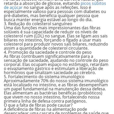
retarda a absorção de glicose, evitando
picos súbitos
de açúcar
no sangue após as refeições. Isso é
especialmente valioso para pessoas com diabetes ou
pré-diabetes, mas beneficia qualquer pessoa que
busca manter energia estável ao longo do dia.
3. Redução do colesterol sanguíneo
Uma das funções mais impressionantes das fibras
solúveis é sua capacidade de reduzir os níveis de
colesterol ruim (LDL) no sangue. Elas se ligam aos sais
biliares no intestino, forçando o fígado a usar mais
colesterol para produzir novos sais biliares, reduzindo
assim a quantidade de colesterol circulante.
4. Promoção da saciedade e controle do peso
As fibras contribuem significativamente para a
sensação de saciedade, ajudando no controle do peso
corporal. Elas ocupam espaço no estômago, retardam
o esvaziamento gástrico e estimulam a liberação de
hormônios que sinalizam saciedade ao cérebro.
5. Fortalecimento do sistema imunológico
Aproximadamente 70% do nosso sistema imunológico
está localizado no intestino, e as fibras desempenham
um papel fundamental na manutenção dessa defesa.
Elas alimentam as bactérias benéficas (probióticos)
que vivem no nosso intestino, fortalecendo nossa
primeira linha de defesa contra patógenos.
O que a falta de fibras pode causar?
A deficiência de fibras na alimentação pode
desencadear uma cascata de problemas de saúde que