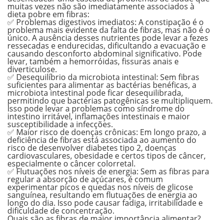
muitas vezes não são imediatamente associados à
dieta pobre em fibras:
✅
Problemas digestivos imediatos:
A constipação é o
problema mais evidente da falta de fibras, mas não é o
único. A ausência desses nutrientes pode levar a fezes
ressecadas e endurecidas, dificultando a evacuação e
causando desconforto abdominal significativo. Pode
levar, também a hemorróidas, fissuras anais e
diverticulose.
✅
Desequilíbrio da microbiota intestinal:
Sem fibras
suficientes para alimentar as bactérias benéficas, a
microbiota intestinal pode ficar desequilibrada,
permitindo que bactérias patogênicas se multipliquem.
Isso pode levar a problemas como síndrome do
intestino irritável, inflamações intestinais e maior
susceptibilidade a infecções.
✅
Maior risco de doenças crônicas:
Em longo prazo, a
deficiência de fibras está associada ao aumento do
risco de desenvolver diabetes tipo 2, doenças
cardiovasculares, obesidade e certos tipos de câncer,
especialmente o câncer colorretal.
✅
Flutuações nos níveis de energia:
Sem as fibras para
regular a absorção de açúcares, é comum
experimentar picos e quedas nos níveis de glicose
sanguínea, resultando em flutuações de energia ao
longo do dia. Isso pode causar fadiga, irritabilidade e
dificuldade de concentração.
Quais são as fibras de maior importância alimentar?