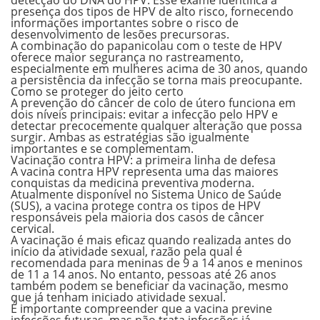
detecção do DNA do HPV. Esse exame identifica a
presença dos tipos de HPV de alto risco, fornecendo
informações importantes sobre o risco de
desenvolvimento de lesões precursoras.
A combinação do papanicolau com o teste de HPV
oferece maior segurança no rastreamento,
especialmente em mulheres acima de 30 anos, quando
a persistência da infecção se torna mais preocupante.
Como se proteger do jeito certo
A prevenção do câncer de colo de útero funciona em
dois níveis principais:
evitar a infecção
pelo HPV e
detectar precocemente
qualquer alteração que possa
surgir. Ambas as estratégias são igualmente
importantes e se complementam.
Vacinação contra HPV: a primeira linha de defesa
A vacina contra HPV representa uma das maiores
conquistas da medicina preventiva moderna.
Atualmente disponível no Sistema Único de Saúde
(SUS), a vacina protege contra os tipos de HPV
responsáveis pela maioria dos casos de câncer
cervical.
A vacinação é mais eficaz quando realizada antes do
início da atividade sexual, razão pela qual é
recomendada para meninas de 9 a 14 anos e meninos
de 11 a 14 anos. No entanto, pessoas até 26 anos
também podem se beneficiar da vacinação, mesmo
que já tenham iniciado atividade sexual.
É importante compreender que a vacina previne