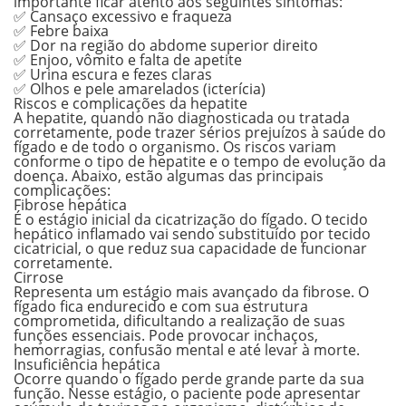
importante ficar atento aos seguintes sintomas:
✅ Cansaço excessivo e fraqueza
✅ Febre baixa
✅ Dor na região do abdome superior direito
✅ Enjoo, vômito e falta de apetite
✅ Urina escura e fezes claras
✅ Olhos e pele amarelados (icterícia)
Riscos e complicações da hepatite
A hepatite, quando não diagnosticada ou tratada
corretamente, pode trazer sérios prejuízos à saúde do
fígado e de todo o organismo. Os riscos variam
conforme o tipo de hepatite e o tempo de evolução da
doença. Abaixo, estão algumas das principais
complicações:
Fibrose hepática
É o estágio inicial da cicatrização do fígado. O tecido
hepático inflamado vai sendo substituído por tecido
cicatricial, o que reduz sua capacidade de funcionar
corretamente.
Cirrose
Representa um estágio mais avançado da fibrose. O
fígado fica endurecido e com sua estrutura
comprometida, dificultando a realização de suas
funções essenciais. Pode provocar inchaços,
hemorragias, confusão mental e até levar à morte.
Insuficiência hepática
Ocorre quando o fígado perde grande parte da sua
função. Nesse estágio, o paciente pode apresentar