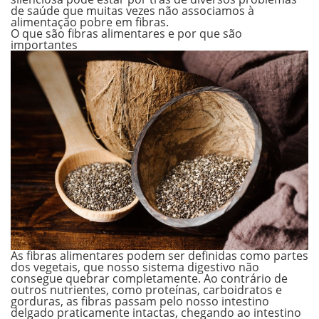
de saúde que muitas vezes não associamos à
alimentação pobre em fibras.
O que são fibras alimentares e por que são
importantes
As fibras alimentares podem ser definidas como partes
dos vegetais, que nosso sistema digestivo não
consegue quebrar completamente. Ao contrário de
outros nutrientes, como proteínas, carboidratos e
gorduras, as fibras passam pelo nosso intestino
delgado praticamente intactas, chegando ao intestino