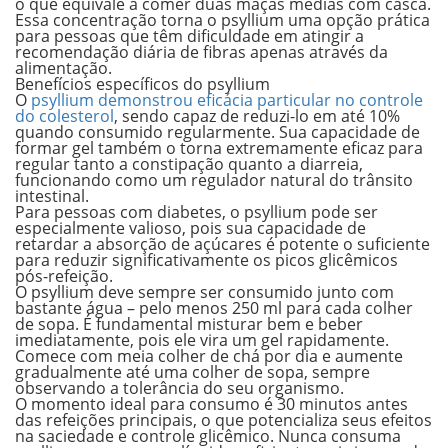
o que equivale a comer duas maçãs médias com casca.
Essa concentração torna o psyllium uma opção prática
para pessoas que têm dificuldade em atingir a
recomendação diária de fibras apenas através da
alimentação.
Benefícios específicos do psyllium
O
psyllium demonstrou eficácia particular no controle
do colesterol
, sendo capaz de reduzi-lo em até 10%
quando consumido regularmente. Sua capacidade de
formar gel também o torna extremamente eficaz para
regular tanto a constipação quanto a diarreia,
funcionando como um regulador natural do trânsito
intestinal.
Para pessoas com diabetes, o psyllium pode ser
especialmente valioso, pois sua capacidade de
retardar a absorção de açúcares é potente o suficiente
para reduzir significativamente os picos glicêmicos
pós-refeição.
O psyllium deve sempre ser consumido junto com
bastante água – pelo menos 250 ml para cada colher
de sopa. É fundamental misturar bem e beber
imediatamente, pois ele vira um gel rapidamente.
Comece com meia colher de chá por dia e aumente
gradualmente até uma colher de sopa, sempre
observando a tolerância do seu organismo.
O momento ideal para consumo é 30 minutos antes
das refeições principais, o que potencializa seus efeitos
na saciedade e controle glicêmico. Nunca consuma