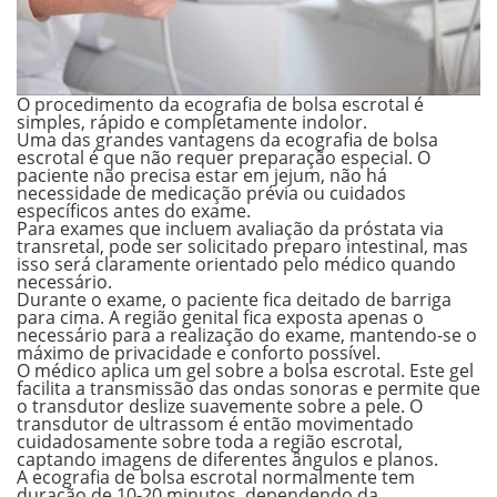
O procedimento da ecografia de bolsa escrotal é
simples, rápido e completamente indolor.
Uma das grandes vantagens da ecografia de bolsa
escrotal é que não requer preparação especial. O
paciente não precisa estar em jejum, não há
necessidade de medicação prévia ou cuidados
específicos antes do exame.
Para exames que incluem avaliação da próstata via
transretal, pode ser solicitado preparo intestinal, mas
isso será claramente orientado pelo médico quando
necessário.
Durante o exame, o paciente fica deitado de barriga
para cima. A região genital fica exposta apenas o
necessário para a realização do exame, mantendo-se o
máximo de privacidade e conforto possível.
O médico aplica um gel sobre a bolsa escrotal. Este gel
facilita a transmissão das ondas sonoras e permite que
o transdutor deslize suavemente sobre a pele. O
transdutor de ultrassom é então movimentado
cuidadosamente sobre toda a região escrotal,
captando imagens de diferentes ângulos e planos.
A ecografia de bolsa escrotal normalmente tem
duração de 10-20 minutos, dependendo da