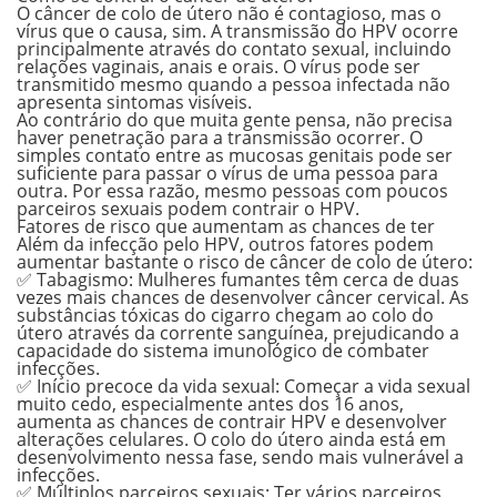
O câncer de colo de útero não é contagioso, mas o
vírus que o causa, sim. A transmissão do HPV ocorre
principalmente através do contato sexual, incluindo
relações vaginais, anais e orais. O vírus pode ser
transmitido mesmo quando a pessoa infectada não
apresenta sintomas visíveis.
Ao contrário do que muita gente pensa,
não precisa
haver penetração
para a transmissão ocorrer. O
simples contato entre as mucosas genitais pode ser
suficiente para passar o vírus de uma pessoa para
outra. Por essa razão, mesmo pessoas com poucos
parceiros sexuais podem contrair o HPV.
Fatores de risco que aumentam as chances de ter
Além da infecção pelo HPV, outros fatores podem
aumentar bastante o risco de câncer de colo de útero:
✅ Tabagismo
: Mulheres fumantes têm cerca de duas
vezes mais chances de desenvolver câncer cervical. As
substâncias tóxicas do cigarro chegam ao colo do
útero através da corrente sanguínea, prejudicando a
capacidade do sistema imunológico de combater
infecções.
✅ Início precoce da vida sexual
: Começar a vida sexual
muito cedo, especialmente antes dos 16 anos,
aumenta as chances de contrair HPV e desenvolver
alterações celulares. O colo do útero ainda está em
desenvolvimento nessa fase, sendo mais vulnerável a
infecções.
✅ Múltiplos parceiros sexuais
: Ter vários parceiros