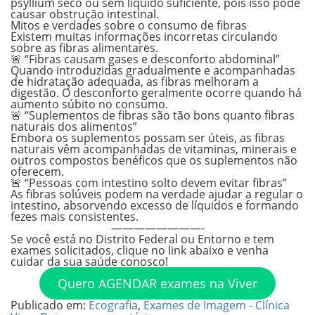
psyllium seco ou sem líquido suficiente, pois isso pode
causar obstrução intestinal.
Mitos e verdades sobre o consumo de fibras
Existem muitas informações incorretas circulando
sobre as fibras alimentares.
🚨
“Fibras causam gases e desconforto abdominal”
Quando introduzidas gradualmente e acompanhadas
de hidratação adequada, as fibras melhoram a
digestão. O desconforto geralmente ocorre quando há
aumento súbito no consumo.
🚨
“Suplementos de fibras são tão bons quanto fibras
naturais dos alimentos”
Embora os suplementos possam ser úteis, as fibras
naturais vêm acompanhadas de vitaminas, minerais e
outros compostos benéficos que os suplementos não
oferecem.
🚨
“Pessoas com intestino solto devem evitar fibras”
As fibras solúveis podem na verdade ajudar a regular o
intestino, absorvendo excesso de líquidos e formando
fezes mais consistentes.
————————-
Se você está no Distrito Federal ou Entorno e tem
exames solicitados, clique no link abaixo e venha
cuidar da sua saúde conosco!
Quero AGENDAR exames na Viver
Publicado em:
Ecografia
,
Exames de Imagem - Clínica