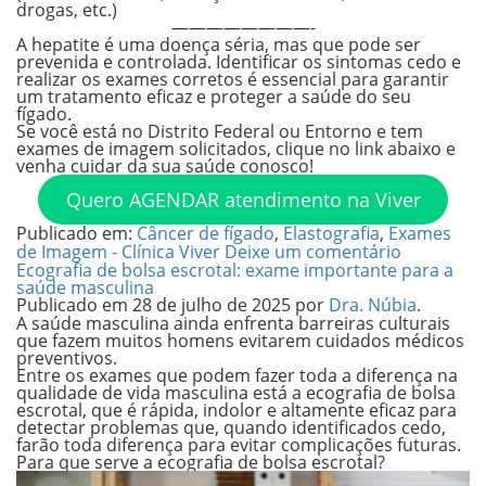
drogas, etc.)
————————-
A hepatite é uma doença séria, mas que pode ser
prevenida e controlada. Identificar os sintomas cedo e
realizar os exames corretos é essencial para garantir
um tratamento eficaz e proteger a saúde do seu
fígado.
Se você está no Distrito Federal ou Entorno e tem
exames de imagem solicitados, clique no link abaixo e
venha cuidar da sua saúde conosco!
Quero AGENDAR atendimento na Viver
Publicado em:
Câncer de fígado
,
Elastografia
,
Exames
de Imagem - Clínica Viver
Deixe um comentário
Ecografia de bolsa escrotal: exame importante para a
saúde masculina
Publicado em
28 de julho de 2025
por
Dra. Núbia
.
A saúde masculina ainda enfrenta barreiras culturais
que fazem muitos homens evitarem cuidados médicos
preventivos.
Entre os exames que podem fazer toda a diferença na
qualidade de vida masculina está a ecografia de bolsa
escrotal, que é rápida, indolor e altamente eficaz para
detectar problemas que, quando identificados cedo,
farão toda diferença para evitar complicações futuras.
Para que serve a ecografia de bolsa escrotal?