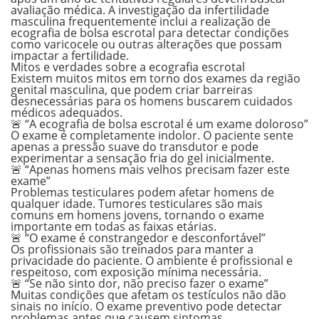
avaliação médica. A investigação da infertilidade
masculina frequentemente inclui a realização de
ecografia de bolsa escrotal para detectar condições
como varicocele ou outras alterações que possam
impactar a fertilidade.
Mitos e verdades sobre a ecografia escrotal
Existem muitos mitos em torno dos exames da região
genital masculina, que podem criar barreiras
desnecessárias para os homens buscarem cuidados
médicos adequados.
🚨
“A ecografia de bolsa escrotal é um exame doloroso”
O exame é completamente indolor. O paciente sente
apenas a pressão suave do transdutor e pode
experimentar a sensação fria do gel inicialmente.
🚨
“Apenas homens mais velhos precisam fazer este
exame”
Problemas testiculares podem afetar homens de
qualquer idade. Tumores testiculares são mais
comuns em homens jovens, tornando o exame
importante em todas as faixas etárias.
🚨
“O exame é constrangedor e desconfortável”
Os profissionais são treinados para manter a
privacidade do paciente. O ambiente é profissional e
respeitoso, com exposição mínima necessária.
🚨
“Se não sinto dor, não preciso fazer o exame”
Muitas condições que afetam os testículos não dão
sinais no início. O exame preventivo pode detectar
problemas antes que causem sintomas.