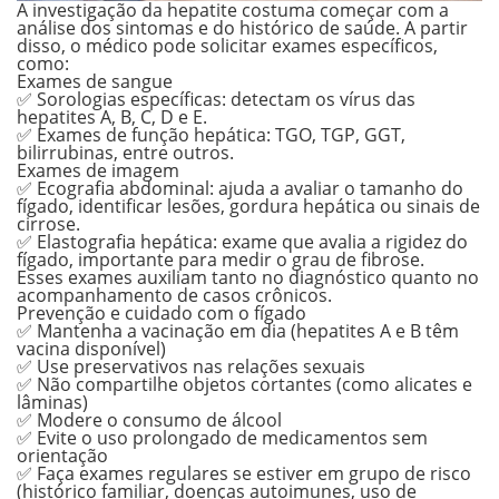
A investigação da hepatite costuma começar com a
análise dos sintomas e do histórico de saúde. A partir
disso, o médico pode solicitar exames específicos,
como:
Exames de sangue
✅ Sorologias específicas: detectam os vírus das
hepatites A, B, C, D e E.
✅ Exames de função hepática: TGO, TGP, GGT,
bilirrubinas, entre outros.
Exames de imagem
✅ Ecografia abdominal: ajuda a avaliar o tamanho do
fígado, identificar lesões, gordura hepática ou sinais de
cirrose.
✅ Elastografia hepática: exame que avalia a rigidez do
fígado, importante para medir o grau de fibrose.
Esses exames auxiliam tanto no diagnóstico quanto no
acompanhamento de casos crônicos.
Prevenção e cuidado com o fígado
✅ Mantenha a vacinação em dia (hepatites A e B têm
vacina disponível)
✅ Use preservativos nas relações sexuais
✅ Não compartilhe objetos cortantes (como alicates e
lâminas)
✅ Modere o consumo de álcool
✅ Evite o uso prolongado de medicamentos sem
orientação
✅ Faça exames regulares se estiver em grupo de risco
(histórico familiar, doenças autoimunes, uso de