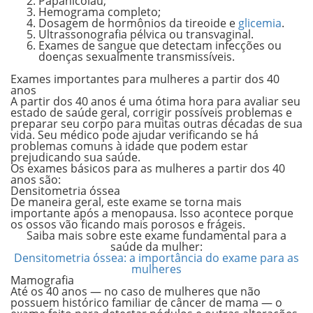
Papanicolau;
Hemograma completo;
Dosagem de hormônios da tireoide e
glicemia
.
Ultrassonografia pélvica ou transvaginal.
Exames de sangue que detectam infecções ou
doenças sexualmente transmissíveis.
Exames importantes para mulheres a partir dos 40
anos
A partir dos 40 anos é uma ótima hora para avaliar seu
estado de saúde geral, corrigir possíveis problemas e
preparar seu corpo para muitas outras décadas de sua
vida. Seu médico pode ajudar verificando se há
problemas comuns à idade que podem estar
prejudicando sua saúde.
Os exames básicos para as mulheres a partir dos 40
anos são:
Densitometria óssea
De maneira geral, este exame se torna mais
importante após a menopausa. Isso acontece porque
os ossos vão ficando mais porosos e frágeis.
Saiba mais sobre este exame fundamental para a
saúde da mulher:
Densitometria óssea: a importância do exame para as
mulheres
Mamografia
Até os 40 anos — no caso de mulheres que não
possuem histórico familiar de câncer de mama — o