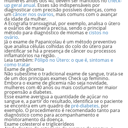
mulheres antes dos 40, devem ser mantidos no
check-
up geral anual
. Esses são indispensáveis por
diagnosticar com precisão possíveis doenças, como
um
câncer nos ovários
, mais comuns com o avançar
da idade da mulher.
A
Ecografia transvaginal
, por exemplo,
analisa o útero
e ovários de maneira precisa, sendo o principal
método para diagnóstico de miomas e
cistos no
ovário
.
Já o exame de
Papanicolau
é um método preventivo
que analisa células colhidas do colo do útero para
identificar se há a presença de câncer ou processos
inflamatórios na região.
Leia também:
Pólipo no Útero: o que é, sintomas e
como tratar
Exame de glicemia
Não subestime o tradicional exame de sangue, trata-se
de um dos principais exames Check up feminino.
Embora o exame de glicemia não seja novidade,
mulheres com 40 anos ou mais costumam ter maior
propensão a diabetes
.
Esse exame averigua a quantidade de açúcar no
sangue e, a partir do resultado, identifica se o paciente
se encontra em um quadro de
pré-diabetes,
por
exemplo. O procedimento é recomendado tanto para
diagnóstico como para acompanhamento e
monitoramento da doença.
Exame colesterol e triglicerídeos