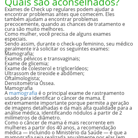
Quais são aconselhados?
Exames de Check up regulares podem ajudar a
encontrar problemas antes que comecem. Eles
também ajudam a encontrar problemas
precocemente, quando as chances de tratamento e
cura são muito melhores.
Como mulher, você precisa de alguns exames
especiais.
Sendo assim, durante o
check-up feminino
, seu médico
geralmente irá solicitar os seguintes exames:
Mamografia;
Exames pélvicos e transvaginais;
Exame de glicemia;
Exame de colesterol e triglicerídeos;
Ultrassom de tireoide e abdômen;
Oftalmologista;
Densitometria Óssea.
Mamografia
A
mamografia
é o principal exame de rastreamento
usado para identificar o câncer de mama. É
extremamente importante porque permite a geração
de imagens detalhadas e da mais alta qualidade para a
análise médica,
identificando nódulos a partir de 2
milímetros de diâmetro.
Como o câncer de mama é mais recorrente em
mulheres a partir dos 40 anos, a recomendação
médica — incluindo o Ministério da Saúde — é que a
mamografia seja realizada anualmente por elas (em