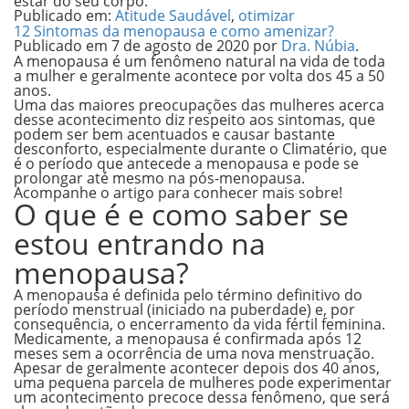
estar do seu corpo.
Publicado em:
Atitude Saudável
,
otimizar
12 Sintomas da menopausa e como amenizar?
Publicado em
7 de agosto de 2020
por
Dra. Núbia
.
A menopausa é um fenômeno natural na vida de toda
a mulher e geralmente acontece por volta dos
45 a 50
anos
.
Uma das maiores preocupações das mulheres acerca
desse acontecimento diz respeito aos sintomas, que
podem ser bem acentuados e causar bastante
desconforto, especialmente durante o
Climatério
, que
é o período que antecede a menopausa e pode se
prolongar até mesmo na pós-menopausa.
Acompanhe o artigo para conhecer mais sobre!
O que é e como saber se
estou entrando na
menopausa?
A menopausa é definida pelo término definitivo do
período menstrual (iniciado na puberdade) e, por
consequência, o encerramento da vida fértil feminina.
Medicamente, a menopausa é confirmada após 12
meses sem a ocorrência de uma nova menstruação.
Apesar de geralmente acontecer depois dos 40 anos,
uma pequena parcela de mulheres pode experimentar
um acontecimento precoce dessa fenômeno, que será