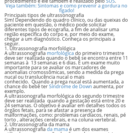
procedimento e ele também é realizado pelo
SUS
.
Veja também: Sintomas e como prevenir a gordura no
fígado!
Principais tipos de ultrassonografia
Sim! Dependendo do quadro clínico, ou das queixas do
paciente em questão, o médico pode solicitar
diferentes tipos de ecografia, a fim de analisar uma
região específica do corpo e, por meio do exame,
chegar a um diagnóstico. Conheça os principais a
seguir.
1. Ultrassonografia morfológica
A ultrassonografia
morfológica
do primeiro trimestre
deve ser realizada quando o bebê se encontra entre 11
semanas à 13 semanas e 6 dias. É um exame muito
importante para se avaliar os marcadores de
anomalias cromossômicas, sendo a medida da prega
nucal ou translucência nucal o mais
conhecido. Quando a prega nucal está aumentada, a
chance do bebê ter
Síndrome de Down
aumenta, por
exemplo.
A ultrassonografia morfológica do segundo trimestre
deve ser realizada quando a gestação está entre 20 e
24 semanas. O objetivo é avaliar em detalhes todos os
órgãos
fetais, para se afastar a presença de
malformações, como: problemas cardíacos, renais, pé
torto , alterações cerebrais, e na coluna vertebral.
2. Ultrassonografia da mama
A ultrassonografia
da mama
é um dos exames