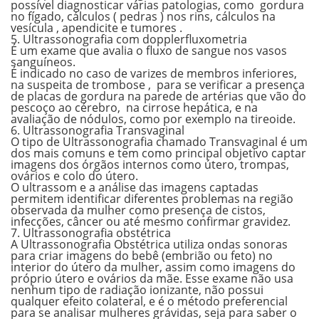
possível diagnosticar várias patologias, como gordura
no fígado, cálculos ( pedras ) nos rins, cálculos na
vesícula , apendicite e tumores .
5. Ultrassonografia com dopplerfluxometria
É um exame que avalia o fluxo de sangue nos vasos
sanguíneos.
É indicado no caso de varizes de membros inferiores,
na suspeita de trombose , para se verificar a presença
de placas de gordura na parede de artérias que vão do
pescoço ao cérebro, na cirrose hepática, e na
avaliação de nódulos, como por exemplo na tireoide.
6. Ultrassonografia Transvaginal
O tipo de Ultrassonografia chamado Transvaginal é um
dos mais comuns e tem como principal objetivo captar
imagens dos órgãos internos como útero, trompas,
ovários e colo do útero.
O ultrassom e a análise das imagens captadas
permitem identificar diferentes problemas na região
observada da mulher como presença de cistos,
infecções, câncer ou até mesmo confirmar gravidez.
7. Ultrassonografia obstétrica
A Ultrassonografia Obstétrica utiliza ondas sonoras
para criar imagens do bebê (embrião ou feto) no
interior do útero da mulher, assim como imagens do
próprio útero e ovários da mãe. Esse exame não usa
nenhum tipo de radiação ionizante, não possui
qualquer efeito colateral, e é o método preferencial
para se analisar mulheres grávidas, seja para saber o