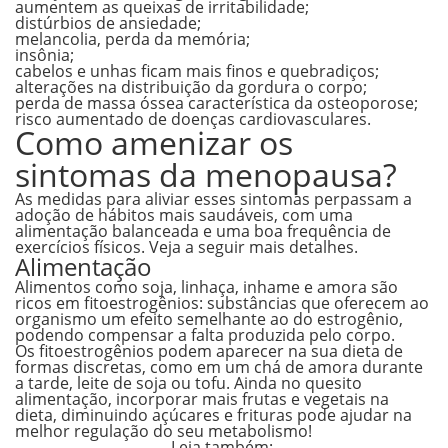
aumentem as queixas de irritabilidade;
distúrbios de ansiedade;
melancolia, perda da memória;
insônia;
cabelos e unhas ficam mais finos e quebradiços;
alterações na distribuição da gordura o corpo;
perda de massa óssea característica da osteoporose;
risco aumentado de doenças cardiovasculares.
Como amenizar os
sintomas da menopausa?
As medidas para aliviar esses sintomas perpassam a
adoção de hábitos mais saudáveis, com uma
alimentação balanceada e uma boa frequência de
exercícios físicos. Veja a seguir mais detalhes.
Alimentação
Alimentos como
soja, linhaça, inhame e amora
são
ricos em
fitoestrogênios
: substâncias que oferecem ao
organismo um efeito semelhante ao do estrogênio,
podendo compensar a falta produzida pelo corpo.
Os fitoestrogênios podem aparecer na sua dieta de
formas discretas, como em um chá de amora durante
a tarde, leite de soja ou tofu. Ainda no quesito
alimentação,
incorporar mais frutas e vegetais na
dieta, diminuindo açúcares e frituras pode ajudar na
melhor regulação do seu metabolismo!
Leia também: