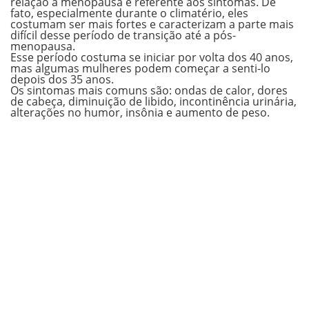
relação à menopausa é referente aos sintomas. De
fato, especialmente durante o
climatério
, eles
costumam ser mais fortes e caracterizam a parte mais
difícil desse período de transição até a pós-
menopausa.
Esse período costuma se iniciar por volta dos 40 anos,
mas algumas mulheres podem começar a senti-lo
depois dos 35 anos.
Os sintomas mais comuns são:
ondas de calor, dores
de cabeça, diminuição de libido, incontinência urinária,
alterações no humor, insônia e aumento de peso.