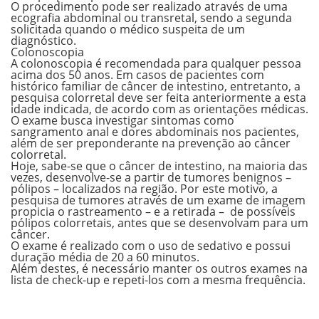
O procedimento pode ser realizado através de uma
ecografia abdominal ou transretal, sendo a segunda
solicitada quando o médico suspeita de um
diagnóstico.
Colonoscopia
A colonoscopia é recomendada para
qualquer pessoa
acima dos 50 anos. Em casos de pacientes com
histórico familiar de câncer de intestino, entretanto, a
pesquisa colorretal deve ser feita anteriormente a esta
idade indicada, de acordo com as orientações médicas.
O exame busca investigar sintomas como
sangramento anal e dores abdominais nos pacientes,
além de ser preponderante na prevenção ao câncer
colorretal.
Hoje, sabe-se que o câncer de intestino, na maioria das
vezes, desenvolve-se a partir de tumores benignos –
pólipos – localizados na região. Por este motivo, a
pesquisa de tumores através de um exame de imagem
propicia o rastreamento – e a retirada – de possíveis
pólipos colorretais, antes que se desenvolvam para um
câncer.
O exame é realizado com o uso de sedativo e possui
duração média de 20 a 60 minutos.
Além destes, é necessário manter os outros exames na
lista de check-up e repeti-los com a mesma frequência.