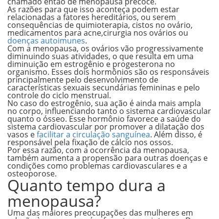
chamado então de
menopausa precoce
.
As razões para que isso aconteça podem estar
relacionadas a fatores hereditários, ou serem
consequências de
quimioterapia, cistos no ovário,
medicamentos para acne,cirurgia nos ovários ou
doenças autoimunes
.
Com a menopausa, os ovários vão progressivamente
diminuindo suas atividades, o que resulta em uma
diminuição em
estrogênio e progesterona
no
organismo. Esses dois hormônios são os responsáveis
principalmente pelo desenvolvimento de
características sexuais secundárias femininas e pelo
controle do ciclo menstrual.
No caso do estrogênio, sua ação é ainda mais ampla
no corpo, influenciando tanto o sistema cardiovascular
quanto o ósseo. Esse hormônio favorece a saúde do
sistema cardiovascular por promover a dilatação dos
vasos e
facilitar a circulação sanguínea
. Além disso, é
responsável pela fixação de cálcio nos ossos.
Por essa razão, com a ocorrência da menopausa,
também aumenta a propensão para outras doenças e
condições como
problemas cardiovasculares e a
osteoporose
.
Quanto tempo dura a
menopausa?
Uma das maiores preocupações das mulheres em