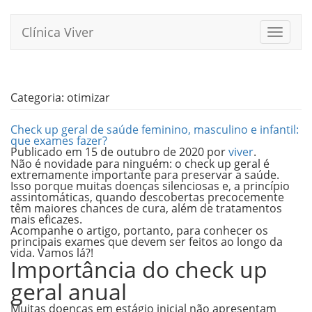
Pular
para
Clínica Viver
Alterna
o
conteúdo
Categoria:
otimizar
Check up geral de saúde feminino, masculino e infantil:
que exames fazer?
Publicado em
15 de outubro de 2020
por
viver
.
Não é novidade para ninguém: o check up geral é
extremamente importante para preservar a saúde.
Isso porque muitas doenças silenciosas e, a princípio
assintomáticas, quando descobertas precocemente
têm maiores chances de cura, além de tratamentos
mais eficazes.
Acompanhe o artigo, portanto, para conhecer os
principais exames que devem ser feitos ao longo da
vida. Vamos lá?!
Importância do check up
geral anual
Muitas doenças em estágio inicial não apresentam