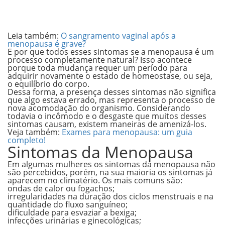
Leia também:
O sangramento vaginal após a
menopausa é grave?
E por que todos esses sintomas se a menopausa é um
processo completamente natural? Isso acontece
porque toda mudança requer um período para
adquirir novamente o estado de
homeostase
, ou seja,
o equilíbrio do corpo.
Dessa forma, a presença desses sintomas não significa
que algo estava errado, mas representa o processo de
nova acomodação do organismo. Considerando
todavia o incômodo e o desgaste que muitos desses
sintomas causam, existem maneiras de amenizá-los.
Veja também:
Exames para menopausa: um guia
completo!
Sintomas da Menopausa
Em algumas mulheres os sintomas da menopausa não
são percebidos, porém, na sua maioria os sintomas já
aparecem no climatério. Os mais comuns são:
ondas de calor ou fogachos;
irregularidades na duração dos ciclos menstruais e na
quantidade do fluxo sanguíneo;
dificuldade para esvaziar a bexiga;
infecções urinárias e ginecológicas;