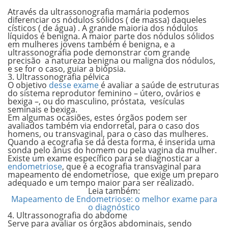
Através da ultrassonografia mamária podemos
diferenciar os nódulos sólidos ( de massa) daqueles
císticos ( de água) . A grande maioria dos nódulos
líquidos é benigna. A maior parte dos nódulos sólidos
em mulheres jovens também é benigna, e a
ultrassonografia pode demonstrar com grande
precisão a natureza benigna ou maligna dos nódulos,
e se for o caso, guiar a biópsia.
3. Ultrassonografia pélvica
O objetivo
desse exame
é avaliar a saúde de estruturas
do sistema reprodutor feminino – útero, ovários e
bexiga –, ou do masculino, próstata, vesículas
seminais e bexiga.
Em algumas ocasiões, estes órgãos podem ser
avaliados também via endorretal, para o caso dos
homens, ou transvaginal, para o caso das mulheres.
Quando a ecografia se dá desta forma, é inserida uma
sonda pelo ânus do homem ou pela vagina da mulher.
Existe um exame específico para se diagnosticar a
endometriose
, que é a ecografia transvaginal para
mapeamento de endometriose, que exige um preparo
adequado e um tempo maior para ser realizado.
Leia também:
Mapeamento de Endometriose: o melhor exame para
o diagnóstico
4. Ultrassonografia do abdome
Serve para avaliar os órgãos abdominais, sendo