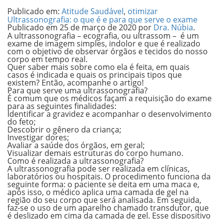
Publicado em:
Atitude Saudável
,
otimizar
Ultrassonografia: o que é e para que serve o exame
Publicado em
25 de março de 2020
por
Dra. Núbia
.
A
ultrassonografia
– ecografia, ou ultrassom – é um
exame de imagem simples, indolor e que é realizado
com o objetivo de observar órgãos e tecidos do nosso
corpo em tempo real.
Quer saber mais sobre como ela é feita, em quais
casos é indicada e quais os principais tipos que
existem? Então, acompanhe o artigo!
Para que serve uma ultrassonografia?
É comum que os médicos façam a requisição do exame
para as seguintes finalidades:
Identificar a gravidez e acompanhar o desenvolvimento
do feto;
Descobrir o gênero da criança;
Investigar dores;
Avaliar a saúde dos órgãos, em geral;
Visualizar demais estruturas do corpo humano.
Como é realizada a ultrassonografia?
A ultrassonografia pode ser realizada em clínicas,
laboratórios ou hospitais. O procedimento funciona da
seguinte forma: o paciente se deita em uma maca e,
após isso, o médico aplica uma camada de gel na
região do seu corpo que será analisada. Em seguida,
faz-se o uso de um aparelho chamado transdutor, que
é deslizado em cima da camada de gel. Esse dispositivo