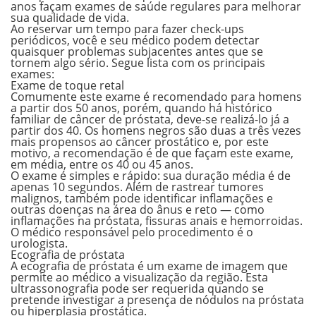
anos façam exames de saúde regulares para melhorar
sua qualidade de vida.
Ao reservar um tempo para fazer check-ups
periódicos, você e seu médico podem detectar
quaisquer problemas subjacentes antes que se
tornem algo sério. Segue lista com os principais
exames:
Exame de toque retal
Comumente este exame é recomendado para homens
a partir dos 50 anos, porém, quando há histórico
familiar de câncer de próstata, deve-se realizá-lo já a
partir dos 40. Os homens negros são duas a três vezes
mais propensos ao câncer prostático e, por este
motivo, a recomendação é de que façam este exame,
em média, entre os 40 ou 45 anos.
O exame é simples e rápido: sua duração média é de
apenas 10 segundos. Além de rastrear tumores
malignos, também pode identificar inflamações e
outras doenças na área do ânus e reto — como
inflamações na próstata, fissuras anais e hemorroidas.
O médico responsável pelo procedimento é o
urologista.
Ecografia de próstata
A ecografia de próstata é um exame de imagem que
permite ao médico a visualização da região. Esta
ultrassonografia pode ser requerida quando se
pretende investigar a presença de nódulos na próstata
ou hiperplasia prostática.