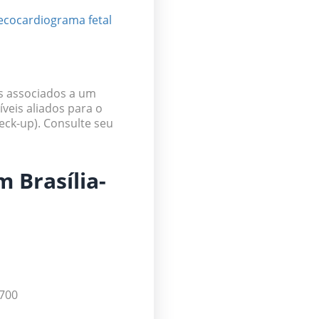
ecocardiograma fetal
s associados a um
íveis
aliados para o
eck-up)
.
Consulte seu
 Brasília-
-700