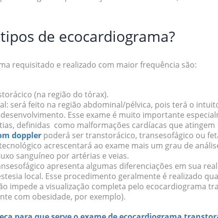
 tipos de ecocardiograma?
ma requisitado e realizado com maior frequência são:
storácico (na região do tórax).
ta
l: será feito na região abdominal/pélvica, pois terá o intuit
 desenvolvimento. Esse exame é muito importante especia
tias
, definidas como malformações cardíacas que atingem
om doppler
poderá ser transtorácico, transesofágico ou fet
tecnológico acrescentará ao exame mais um grau de anális
uxo sanguíneo por artérias e veias.
ansesofágico
apresenta algumas diferenciações em sua rea
estesia local. Esse procedimento geralmente é realizado q
ção impede a visualização completa pelo ecocardiograma t
ente com obesidade, por exemplo).
ça para que serve o exame de ecocardiograma transtor