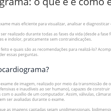
grama: o que é e como é
exame mais eficiente para
visualizar, analisar e diagnostica
ser realizado
durante todas as fases da vida (desde a fase fe
es e indolor, praticamente sem contraindicações.
eito e quais são as recomendações para realizá-lo? Acomp
der essas perguntas.
ocardiograma?
m
exame de imagem
, realizado por meio da transmissão de 
ofensivas e inaudíveis ao ser humano
), capazes de constru
s com o auxílio de um computador. Assim,
válvulas, câmara
em ser avaliadas durante o exame.
 que as imagens captadas sejam
unidimensionais, bidimens