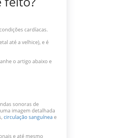
 feito?
r condições cardíacas.
tal até a velhice)
, e é
anhe o artigo abaixo e
ondas sonoras de
ir uma imagem detalhada
s,
circulação sanguínea
e
ionais e até mesmo