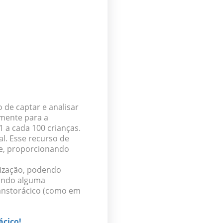
o de captar e analisar
lmente para a
1 a cada 100 crianças
.
al. Esse recurso de
e,
proporcionando
lização, podendo
uando alguma
ranstorácico (como em
ácico!