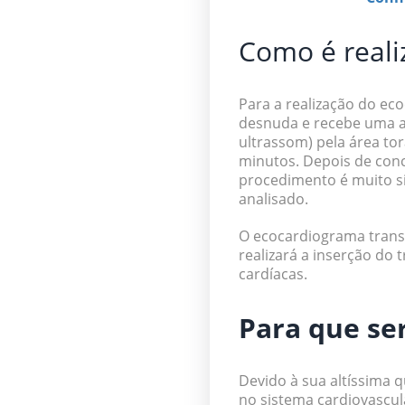
Como é real
Para a realização do
eco
desnuda e recebe uma ap
ultrassom) pela área to
minutos.
Depois de conc
procedimento é muito si
analisado.
O
ecocardiograma
tran
realizará a inserção do 
cardíacas.
Para que se
Devido à sua altíssima 
no sistema cardiovascul