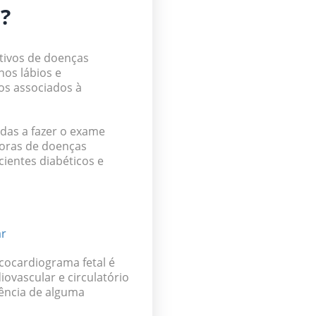
?
tivos de doenças
nos lábios e
os associados à
das a fazer o exame
doras de doenças
ientes diabéticos e
ar
cocardiograma fetal é
vascular e circulatório
rência de alguma