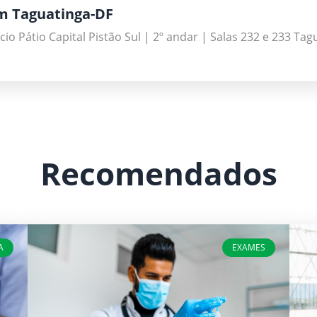
m Taguatinga-DF
fício Pátio Capital Pistão Sul | 2º andar | Salas 232 e 233 Ta
Recomendados
A
EXAMES