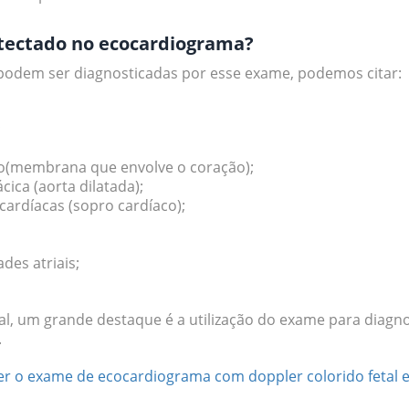
tectado no ecocardiograma?
podem ser diagnosticadas por esse exame, podemos citar:
;
o(membrana que envolve o coração);
cica (aorta dilatada);
cardíacas (sopro cardíaco);
des atriais;
tal, um grande destaque é a utilização do exame para diagn
.
er o exame de ecocardiograma com doppler colorido fetal e