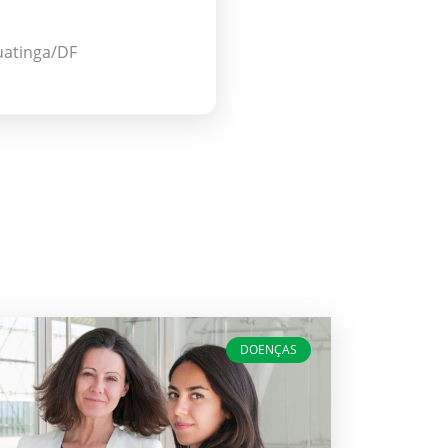
guatinga/DF
DOENÇAS