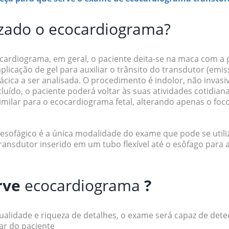
izado o
ecocardiograma
?
cardiograma
, em geral,
o paciente deita-se na
maca com a p
licação de gel para auxiliar o trânsito do transdutor (emi
rácica a ser analisada. O procedimento é
indolor, não invasi
luído, o paciente poderá voltar às suas atividades cotidia
milar para o ecocardiograma fetal, alterando apenas o foco
sesofágico
é a única modalidade do exame que pode se utiliz
transdutor inserido em um tubo flexível até o esôfago para a
rve
ecocardiograma
?
qualidade e riqueza de detalhes, o exame será capaz de det
ar do paciente