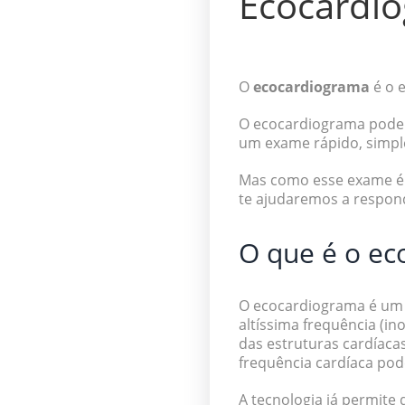
Ecocardio
O
ecocardiograma
é o 
O ecocardiograma pode 
um exame
rápido, simpl
Mas como esse exame é f
te ajudaremos a respon
O que é o ec
O ecocardiograma é u
altíssima frequência (
in
das estruturas cardíaca
frequência cardíaca pod
A tecnologia já permite