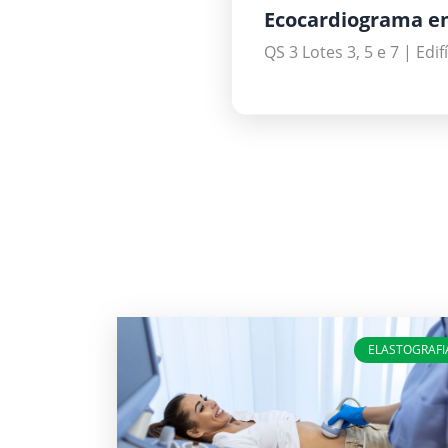
Ecocardiograma e
QS 3 Lotes 3, 5 e 7 | Edi
ELASTOGRAFI