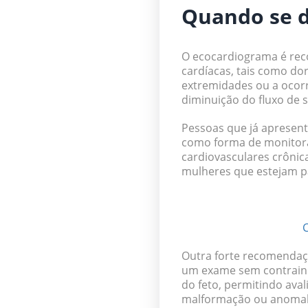
Quando se d
O ecocardiograma é rec
cardíacas, tais como
dore
extremidades ou a ocorr
diminuição do fluxo de 
Pessoas que já aprese
como forma de monitor
cardiovasculares crônic
mulheres que estejam 
C
Outra forte recomendaç
um exame sem contraind
do feto
, permitindo ava
malformação ou anomali