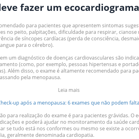
eve fazer um ecocardiograma
omendado para pacientes que apresentem sintomas suges
s no peito, palpitações, dificuldade para respirar, cianose 
ência de síncopes cardíacas
(perda de consciência, desmai
sangue para o cérebro).
ntem um
diagnóstico de doenças cardiovasculares
são indica
amento (como, por exemplo, pessoas
hipertensas e porta
as
). Além disso, o exame é altamente recomendado para pac
passando pela menopausa.
Leia mais
heck-up após a menopausa: 6 exames que não podem falt
ão para realização do exame é para
pacientes grávidas.
O e
icações e poderá ajudar no
monitoramento da saúde cardio
liar se tudo está nos conformes ou mesmo se existe a ocor
a, geralmente denominada cardiopatia.