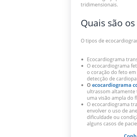
tridimensionais
.
Quais são os
O tipos de ecocardiogra
Ecocardiograma
tran
O ecocardiograma fe
o coração do feto em
detecção de
cardiopa
O
ecocardiograma c
ultrassom altamente 
uma visão ampla do fl
O
ecocardiograma tr
envolver o uso de an
dificuldade ou condi
alguns casos de paci
Conhe