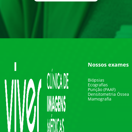
Nossos exames
Biópsias
Ecografias
Punção (PAAF)
Densitometria Óssea
Mamografia