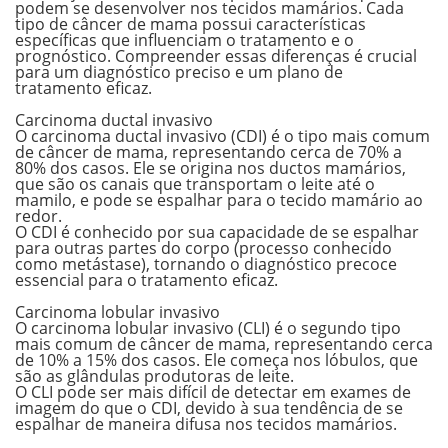
podem se desenvolver nos tecidos mamários. Cada
tipo de câncer de mama possui características
específicas que influenciam o tratamento e o
prognóstico. Compreender essas diferenças é crucial
para um diagnóstico preciso e um plano de
tratamento eficaz.
.
Carcinoma ductal invasivo
O carcinoma ductal invasivo (CDI) é o
tipo mais comum
de câncer de mama
, representando cerca de 70% a
80% dos casos. Ele se origina nos ductos mamários,
que são os canais que transportam o leite até o
mamilo, e pode se espalhar para o tecido mamário ao
redor.
O CDI é conhecido por sua capacidade de se espalhar
para outras partes do corpo (processo conhecido
como metástase), tornando o diagnóstico precoce
essencial para o tratamento eficaz.
.
Carcinoma lobular invasivo
O carcinoma lobular invasivo (CLI) é o
segundo tipo
mais comum
de câncer de mama, representando cerca
de 10% a 15% dos casos. Ele começa nos lóbulos, que
são as glândulas produtoras de leite.
O CLI pode ser
mais difícil de detectar
em exames de
imagem do que o CDI, devido à sua tendência de se
espalhar de maneira difusa nos tecidos mamários.
.