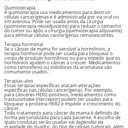
.
Quimioterapia
A quimioterapia usa medicamentos para destruir
células cancerígenas e é administrada por
via oral ou
intravenosa
. Pode ser usada antes da cirurgia
(quimioterapia neoadjuvante) para reduzir o tamanho
do tumor ou após a cirurgia (quimioterapia adjuvante)
para eliminar células cancerígenas remanescentes.
.
Terapia hormonal
Se o câncer de mama for sensível a hormônios, a
terapia hormonal pode ser usada para
bloquear o
corpo de produzir hormônios
ou para
impedir que os
hormônios ajudem o câncer
a crescer. Medicamentos
como tamoxifeno ou inibidores da aromatase são
comumente usados.
.
Terapias-alvo
Essas terapias específicas atacam alterações
específicas nas células cancerígenas. Por exemplo,
para cânceres HER2-positivos, medicamentos como
trastuzumabe (Herceptin) podem ser usados para
bloquear a proteína HER2 e impedir o crescimento do
câncer.
Todo tratamento para câncer de mama é definido de
forma personalizada para cada paciente. A escolha de
quais condutas serão usadas vai depender da
gravidade do quadro, do tipo de células tumorais, além