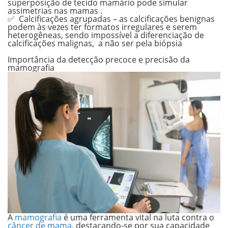
superposição de tecido mamário pode simular
assimetrias nas mamas .
✅ Calcificações agrupadas –
as calcificações benignas
podem às vezes ter formatos irregulares e serem
heterogêneas, sendo impossível a diferenciação de
calcificações malignas, a não ser pela biópsia
.
Importância da detecção precoce e precisão da
mamografia
A
mamografia
é uma ferramenta vital na luta contra o
câncer de mama
, destacando-se por sua capacidade