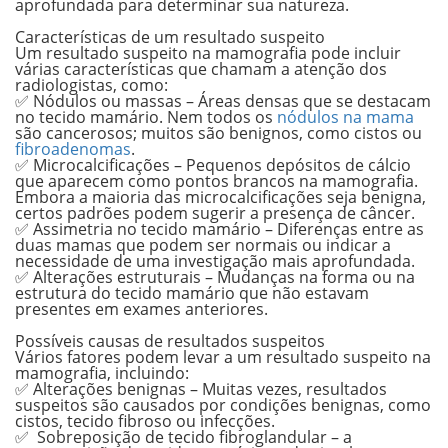
aprofundada para determinar sua natureza.
.
Características de um resultado suspeito
Um resultado suspeito na mamografia pode incluir
várias características que chamam a atenção dos
radiologistas, como:
✅ Nódulos ou massas –
Áreas densas que se destacam
no tecido mamário. Nem todos os
nódulos na mama
são cancerosos; muitos são benignos, como cistos ou
fibroadenomas
.
✅ Microcalcificações –
Pequenos depósitos de cálcio
que aparecem como pontos brancos na mamografia.
Embora a maioria das microcalcificações seja benigna,
certos padrões podem sugerir a presença de câncer.
✅ Assimetria no tecido mamário –
Diferenças entre as
duas mamas que podem ser normais ou indicar a
necessidade de uma investigação mais aprofundada.
✅ Alterações estruturais –
Mudanças na forma ou na
estrutura do tecido mamário que não estavam
presentes em exames anteriores.
.
Possíveis causas de resultados suspeitos
Vários fatores podem levar a um resultado suspeito na
mamografia, incluindo:
✅ Alterações benignas –
Muitas vezes, resultados
suspeitos são causados por condições benignas, como
cistos, tecido fibroso ou infecções.
✅ Sobreposição de tecido fibroglandular –
a