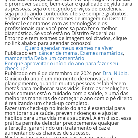
é promover saúde, bem-estar e qualidade de vida para
as pessoas; seja oferecendo serviços de excelência,
seja produzindo conteúdos úteis e sempre gratuitos.
Somos referência em exames de imagem no Distrito
Federal e contamos com as tecnologias e os
profissionais que você precisa para ter o melhor
diagnóstico. Se você está no Distrito Federal ou
Entorno e tem exames de imagem solicitados, clique
no link abaixo para agendar conosco!
Quero agendar meus exames na Viver
Publicado em:
câncer de mama
,
Exames mamários
,
mamografia
Deixe um comentário
Por que aproveitar o início do ano para fazer seu
check-up?
Publicado em
6 de dezembro de 2024
por
Dra. Núbia
.
O início do ano é um momento de renovação e
planejamento, quando muitas pessoas estabelecem
metas para melhorar suas vidas. Entre as resoluções
mais comuns está o cuidado com a saúde, e uma das
melhores maneiras de começar o ano com o pé direito
é realizando um check-up completo.
Fazer um check-up no início do ano é essencial para
monitorar sua saúde, prevenir doenças e ajustar
hábitos para uma vida mais saudável. Além disso, essa
prática permite detectar precocemente qualquer
alteração, garantindo um tratamento eficaz e
aumentando as chances de sucesso.
Neste artigo, vamos te mostrar as vantagens de