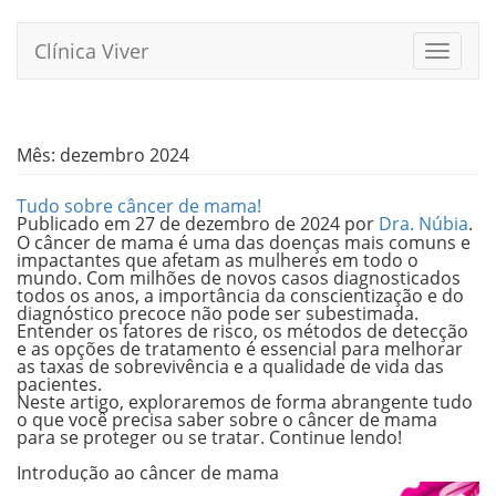
Pular
para
Clínica Viver
Alterna
o
conteúdo
Mês:
dezembro 2024
Tudo sobre câncer de mama!
Publicado em
27 de dezembro de 2024
por
Dra. Núbia
.
O câncer de mama é uma das doenças mais comuns e
impactantes que afetam as mulheres em todo o
mundo. Com milhões de novos casos diagnosticados
todos os anos, a importância da conscientização e do
diagnóstico precoce não pode ser subestimada.
Entender os fatores de risco, os métodos de detecção
e as opções de tratamento é essencial para melhorar
as taxas de sobrevivência e a qualidade de vida das
pacientes.
Neste artigo, exploraremos de forma abrangente tudo
o que você precisa saber sobre o câncer de mama
para se proteger ou se tratar. Continue lendo!
.
Introdução ao câncer de mama