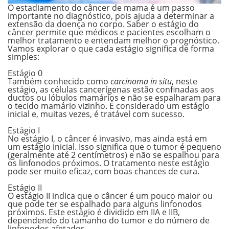
O estadiamento do câncer de mama é um passo
importante no diagnóstico, pois ajuda a determinar a
extensão da doença no corpo. Saber o estágio do
câncer permite que médicos e pacientes escolham o
melhor tratamento e entendam melhor o prognóstico.
Vamos explorar o que cada estágio significa de forma
simples:
.
Estágio 0
Também conhecido como
carcinoma in situ
, neste
estágio, as células cancerígenas estão confinadas aos
ductos ou lóbulos mamários e
não se espalharam
para
o tecido mamário vizinho. É considerado um estágio
inicial e, muitas vezes, é tratável com sucesso.
.
Estágio I
No estágio I, o câncer é invasivo, mas ainda está em
um estágio inicial. Isso significa que o
tumor é pequeno
(geralmente até 2 centímetros) e
não se espalhou
para
os linfonodos próximos. O tratamento neste estágio
pode ser muito eficaz, com boas chances de cura.
.
Estágio II
O estágio II indica que o câncer é um
pouco maior ou
que pode ter se espalhado
para alguns linfonodos
próximos. Este estágio é dividido em IIA e IIB,
dependendo do tamanho do tumor e do número de
linfonodos afetados.