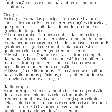
combinação delas é usada para obter os melhores
resultados.
.
Cirurgia
A cirurgia é uma das principais formas de tratar o
câncer de mama. Existem diferentes opções cirúrgicas,
que podem ser escolhidas a depender do tipo e da
gravidade do quadro:
✅ Lumpectomia –
Também conhecida como cirurgia
conservadora da mama, envolve a remoção do tumor
e uma pequena margem de tecido saudável ao redor. É
geralmente seguida de radioterapia para destruir
qualquer célula cancerígena remanescente.
✅ Mastectomia –
Quando é feita a retirada completa
da mama. A fim de evitar o dano estético à mulher, a
mama retirada pode ser reconstruída no mesmo
procedimento ou em outra ocasião.
✅ Dissecção de linfonodos –
Se o câncer se espalhou
para os linfonodos próximos, eles também podem ser
removidos durante a cirurgia.
.
Radioterapia
A radioterapia é um tratamento baseado na emissão
de raios que eliminam as células tumorais. É
frequentemente usada após a cirurgia para eliminar
células ainda não eliminadas e reduzir o risco de que o
câncer retorne. O tratamento é geralmente
administrado ao longo de várias semanas.