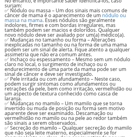
No entanto, é importante saber identificá-los, caso
surjam:
✅ Nódulo ou massa –
Um dos sinais mais comuns de
câncer de mama é o aparecimento de um
nódulo ou
massa na mama
. Esses nódulos são geralmente
indolores, firmes e com bordas irregulares, mas
também podem ser macios e doloridos. Qualquer
novo nódulo deve ser avaliado por um(a) médico(a).
✅ Mudanças no tamanho ou forma –
Alterações
inexplicadas no tamanho ou na forma de uma mama
podem ser um sinal de alerta. Fique atento a qualquer
assimetria que não era comum antes.
✅ Inchaço ou espessamento –
Mesmo sem um nódulo
claro no local, o surgimento de inchaço ou o
endurecimento de uma parte da mama pode ser um
sinal de câncer e deve ser investigado.
✅ Pele irritada ou com afundamento –
Neste caso,
podem surgir sintomas como afundamentos ou
retrações da pele, bem como irritação, vermelhidão ou
um aspecto de textura conhecido como casca de
laranja.
✅ Mudanças no mamilo –
Um mamilo que se torna
invertido ou muda de posição ou forma sem motivo
aparente deve ser examinado. Descamação ou
vermelhidão no mamilo ou na pele ao redor também
são sinais a serem observados.
✅ Secreção do mamilo –
Qualquer secreção do mamilo
que não seja leite materno, especialmente se for