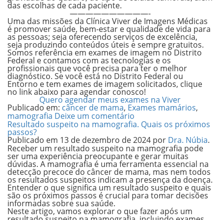
das escolhas de cada paciente.
——————————-
Uma das missões da Clínica Viver de Imagens Médicas
é promover saúde, bem-estar e qualidade de vida para
as pessoas; seja oferecendo serviços de excelência,
seja produzindo conteúdos úteis e sempre gratuitos.
Somos referência em exames de imagem no Distrito
Federal e contamos com as tecnologias e os
profissionais que você precisa para ter o melhor
diagnóstico. Se você está no Distrito Federal ou
Entorno e tem exames de imagem solicitados, clique
no link abaixo para agendar conosco!
Quero agendar meus exames na Viver
Publicado em:
câncer de mama
,
Exames mamários
,
mamografia
Deixe um comentário
Resultado suspeito na mamografia. Quais os próximos
passos?
Publicado em
13 de dezembro de 2024
por
Dra. Núbia
.
Receber um resultado suspeito na mamografia pode
ser uma experiência preocupante e gerar muitas
dúvidas. A mamografia é uma ferramenta essencial na
detecção precoce do câncer de mama, mas nem todos
os resultados suspeitos indicam a presença da doença.
Entender o que significa um resultado suspeito e quais
são os próximos passos é crucial para tomar decisões
informadas sobre sua saúde.
Neste artigo, vamos explorar o que fazer após um
resultado suspeito na mamografia, incluindo exames