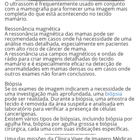
O ultrassom é frequentemente usado em conjunto
com a mamografia para fornecer uma imagem mais
completa do que está acontecendo no tecido
mamário.
.
Ressonância magnética
A ressonância magnética das mamas pode ser
recomendada em casos onde há necessidade de uma
análise mais detalhada, especialmente em pacientes
com alto risco de câncer de mama.
A ressonância usa campos magnéticos e ondas de
rádio para criar imagens detalhadas do tecido
mamário e é especialmente eficaz na detecção de
anormalidades em mamas densas ou em casos onde
outros exames não foram conclusivos.
.
Biópsia
Se os exames de imagem indicarem a necessidade de
uma investigação mais aprofundada, uma
biópsia
pode ser realizada. Durante a biópsia, uma amostra de
tecido é removida da área suspeita e analisada em
laboratório para verificar a presença de células
cancerígenas.
Existem vários tipos de biópsias, incluindo biópsia por
agulha fina, biópsia por agulha grossa e biópsia
cirúrgica, cada uma com suas indicações específicas.
——————————-
Uma das missões da Clínica Viver de Imagens Médicas