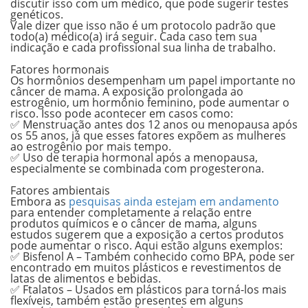
discutir isso com um médico, que pode sugerir testes
genéticos.
Vale dizer que isso não é um protocolo padrão que
todo(a) médico(a) irá seguir. Cada caso tem sua
indicação e cada profissional sua linha de trabalho.
.
Fatores hormonais
Os hormônios desempenham um papel importante no
câncer de mama. A
exposição prolongada ao
estrogênio
, um hormônio feminino, pode aumentar o
risco. Isso pode acontecer em casos como:
✅ Menstruação antes dos 12 anos ou menopausa após
os 55 anos, já que esses fatores expõem as mulheres
ao estrogênio por mais tempo.
✅ Uso de terapia hormonal após a menopausa,
especialmente se combinada com progesterona.
.
Fatores ambientais
Embora as
pesquisas ainda estejam em andamento
para entender completamente a relação entre
produtos químicos e o câncer de mama, alguns
estudos sugerem que a exposição a certos produtos
pode aumentar o risco. Aqui estão alguns exemplos:
✅
Bisfenol A –
Também conhecido como BPA, pode ser
encontrado em muitos plásticos e revestimentos de
latas de alimentos e bebidas.
✅ Ftalatos –
Usados em plásticos para torná-los mais
flexíveis, também estão presentes em alguns