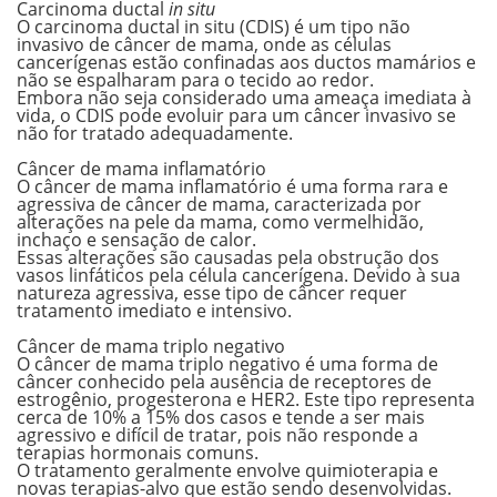
Carcinoma ductal
in situ
O carcinoma ductal in situ (CDIS) é um tipo não
invasivo de câncer de mama, onde as células
cancerígenas estão confinadas aos ductos mamários e
não se espalharam
para o tecido ao redor.
Embora não seja considerado uma ameaça imediata à
vida, o CDIS
pode evoluir para um câncer invasivo
se
não for tratado adequadamente.
.
Câncer de mama inflamatório
O câncer de mama inflamatório é uma
forma rara e
agressiva
de câncer de mama, caracterizada por
alterações na pele da mama, como vermelhidão,
inchaço e sensação de calor.
Essas alterações são causadas pela obstrução dos
vasos linfáticos pela célula cancerígena. Devido à sua
natureza agressiva, esse tipo de câncer requer
tratamento imediato e intensivo
.
.
Câncer de mama triplo negativo
O câncer de mama triplo negativo é uma forma de
câncer conhecido pela ausência de receptores de
estrogênio, progesterona e HER2. Este tipo representa
cerca de 10% a 15% dos casos e tende a ser
mais
agressivo e difícil de tratar
, pois não responde a
terapias hormonais comuns.
O tratamento geralmente envolve quimioterapia e
novas terapias-alvo que estão sendo desenvolvidas.