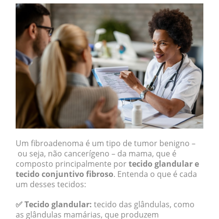
Um fibroadenoma é um tipo de tumor benigno –
ou seja, não cancerígeno – da mama, que é
composto principalmente por
tecido glandular e
tecido conjuntivo fibroso
. Entenda o que é cada
um desses tecidos:
✅
Tecido glandular:
tecido das glândulas, como
as glândulas mamárias, que produzem