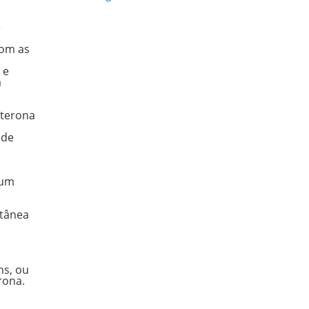
e
com as
 e
a
sterona
 de
 um
utânea
ns, ou
erona.