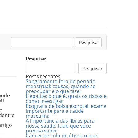
Pesquisar:
Pesquisa
Pesquisar
Pesquisar
Posts recentes
Sangramento fora do período
menstrual: causas, quando se
preocupar e o que fazer
pode
Hepatite: o que é, quais os riscos e
ou
como investigar
Ecografia de bolsa escrotal: exame
a
importante para a saúde
 dentre
masculina
A importância das fibras para
rtigo
nossa saúde: tudo que você
precisa saber
Câncer de colo de útero: o que