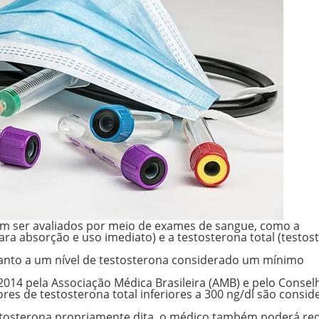
em ser avaliados por meio de exames de sangue, como a
ara absorção e uso imediato) e a
testosterona total
(testos
anto a um nível de testosterona considerado um mínimo
 2014 pela Associação Médica Brasileira (AMB) e pelo Consel
ores de testosterona total inferiores a 300 ng/dl
são consid
estosterona propriamente dita, o médico também poderá req