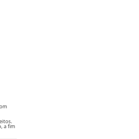
com
itos.
, a fim