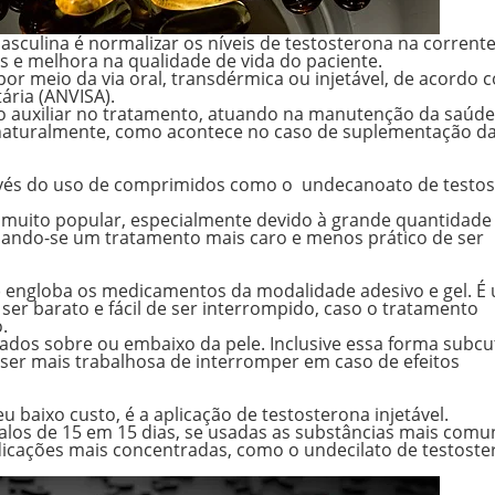
masculina é
normalizar os níveis de testosterona
na corrent
 e melhora na qualidade de vida do paciente.
 por meio da
via oral, transdérmica ou injetável
, de acordo 
ária (ANVISA).
auxiliar no tratamento, atuando na manutenção da saúde
naturalmente, como acontece no caso de
suplementação d
ravés do uso de comprimidos como o undecanoato de testo
 muito popular, especialmente devido à grande quantidade
rnando-se um tratamento mais caro e menos prático de ser
e) engloba os medicamentos da modalidade adesivo e gel. É
er barato e fácil de ser interrompido, caso o tratamento
.
ados sobre ou embaixo da pele. Inclusive essa forma subc
ser mais trabalhosa de interromper em caso de efeitos
 baixo custo, é a aplicação de testosterona injetável.
valos de 15 em 15 dias, se usadas as substâncias mais comu
dicações mais concentradas, como o undecilato de testost