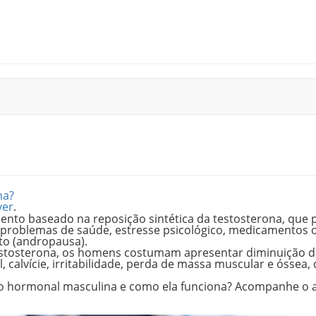
na?
ver
.
nto baseado na reposição sintética da testosterona, que 
, problemas de saúde, estresse psicológico, medicamentos 
to (andropausa).
testosterona, os homens costumam apresentar
diminuição d
l, calvície, irritabilidade, perda de massa muscular e óssea
,
o hormonal masculina e como ela funciona? Acompanhe o a