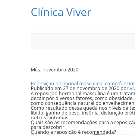
Pular para o conteúdo
Clínica Viver
Mês:
novembro 2020
Reposição hormonal masculina: como funcio
Publicado em
27 de novembro de 2020
por
vi
A reposição hormonal masculina é um tratame
decair por diversos fatores, como obesidade
como consequência natural do envelhecimen
Como resultado dessa queda nos níveis da 
libido, ganho de peso, insônia, disfunção eréti
outros sintomas.
Quais são as recomendações para a reposiçã
para descobrir.
Quando a reposição é recomendada?