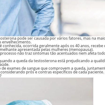
tosterona pode ser causada por vários fatores, mas na mai
do envelhecimento.
é conhecida, ocorrida geralmente após os 40 anos, recebe 
emelhante apresentada pelas mulheres (menopausa).
processo não traz sintomas tão acentuados nem afeta tod
uando a queda da testosterona está prejudicando a quali
saúde.
ação de exames de sangue que comprovem a queda, juntame
considerando prós e contras específicos de cada paciente.
a?