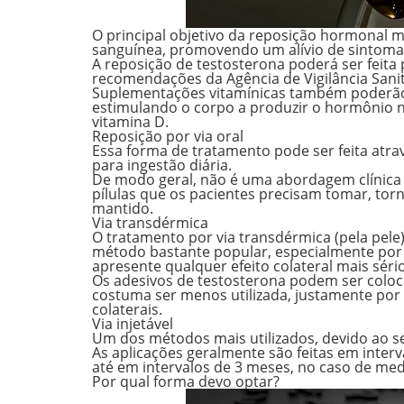
O principal objetivo da reposição hormonal 
sanguínea, promovendo um alívio de sintomas
A reposição de testosterona poderá ser feita
recomendações da Agência de Vigilância Sanit
Suplementações vitamínicas também poderão 
estimulando o corpo a produzir o hormônio 
vitamina D
.
Reposição por via oral
Essa forma de tratamento pode ser feita at
para ingestão diária.
De modo geral, não é uma abordagem clínica
pílulas que os pacientes precisam tomar, to
mantido.
Via transdérmica
O tratamento por via transdérmica (pela pel
método bastante popular, especialmente por s
apresente qualquer efeito colateral mais sério
Os adesivos de testosterona podem ser coloc
costuma ser menos utilizada, justamente por 
colaterais.
Via injetável
Um dos métodos mais utilizados, devido ao seu
As aplicações geralmente são feitas em inter
até em intervalos de 3 meses, no caso de me
Por qual forma devo optar?