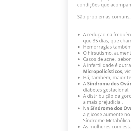
condições que acompan
São problemas comuns,
A redução na frequên
que 35 dias, que cha
Hemorragias também 
O hirsutismo, aument
Casos de acne, seborr
A infertilidade é out
Micropolicísticos
, vi
Há, também, maior t
A
Síndrome dos Ovár
diabetes gestacional,
A distribuição da gor
a mais prejudicial.
Na
Síndrome dos Ová
a glicose aumente no
Síndrome Metabólica.
As mulheres com esta