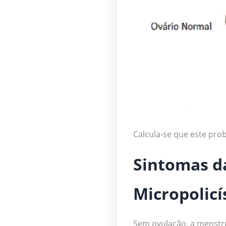
Calcula-se que este prob
Sintomas d
Micropolicí
Sem ovulação, a menstru