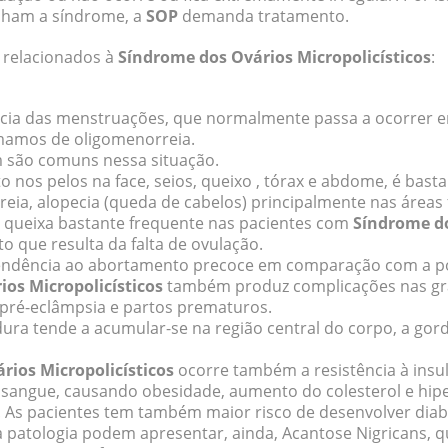
ham a síndrome, a
SOP
demanda tratamento.
 relacionados à
Síndrome dos Ovários Micropolicísticos
:
cia das menstruações, que normalmente passa a ocorrer e
mamos de oligomenorreia.
são comuns nessa situação.
o nos pelos na face, seios, queixo , tórax e abdome, é ba
eia, alopecia (queda de cabelos) principalmente nas áreas 
ra queixa bastante frequente nas pacientes com
Síndrome d
sto que resulta da falta de ovulação.
endência ao abortamento precoce em comparação com a po
ios Micropolicísticos
também produz complicações nas gr
 pré-eclâmpsia e partos prematuros.
dura tende a acumular-se na região central do corpo, a go
rios Micropolicísticos
ocorre também a resistência à insul
 sangue, causando obesidade, aumento do colesterol e hip
 As pacientes tem também maior risco de desenvolver diabe
 patologia podem apresentar, ainda, Acantose Nigricans, 