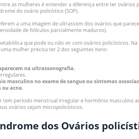
e as mulheres é entender a diferença entre ter ovários pol
drome do ovário policístico (SOP).
 referem a uma imagem de ultrassom dos ovários que parecem
densidade de folículos parcialmente maduros).
tabólica que pode ou não vir com ovários policísticos. Na 
uma mulher precisa ter 2 dos seguintes itens:
 aparecem na ultrassonografia.
rregulares.
o masculino no exame de sangue ou sintomas associa
s ou acne.
r tem período menstrual irregular e hormônio masculino a
us ovários sejam micropolicísticos.
índrome dos Ovários policíst