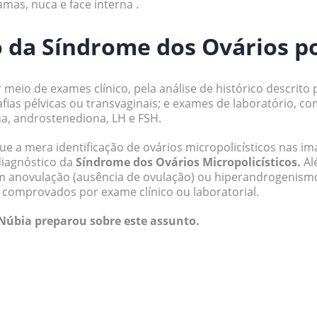
amas, nuca e face interna .
 da Síndrome dos Ovários po
r meio de exames clínico, pela análise de histórico descrito 
fias pélvicas ou transvaginais; e exames de laboratório, c
a, androstenediona, LH e FSH.
ue a mera identificação de ovários micropolicísticos nas i
diagnóstico da
Síndrome dos Ovários Micropolicísticos.
Al
 anovulação (ausência de ovulação) ou hiperandrogenismo
comprovados por exame clínico ou laboratorial.
 Núbia preparou sobre este assunto.