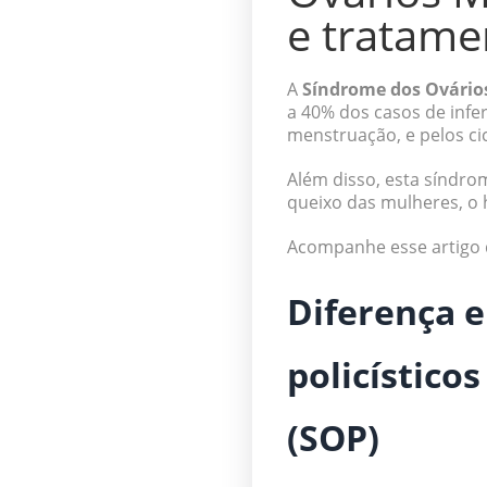
e tratame
A
Síndrome dos Ovários 
a 40% dos casos de infe
menstruação, e pelos cic
Além disso, esta síndro
queixo das mulheres, o 
Acompanhe esse artigo 
Diferença e
policístico
(SOP)