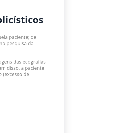
licísticos
pela paciente; de
omo pesquisa da
magens das ecografias
ém disso, a paciente
 (excesso de