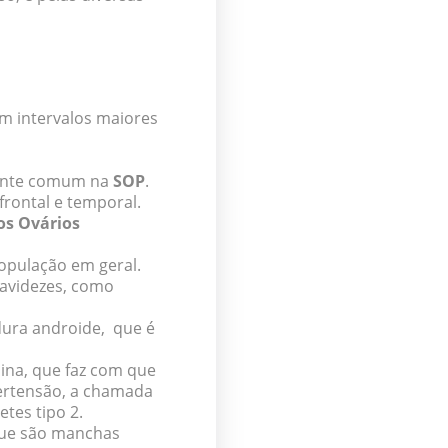
m intervalos maiores
stante comum na
SOP
.
frontal e temporal.
os Ovários
pulação em geral.
avidezes, como
rdura androide, que é
ina, que faz com que
ertensão, a chamada
tes tipo 2.
que são manchas