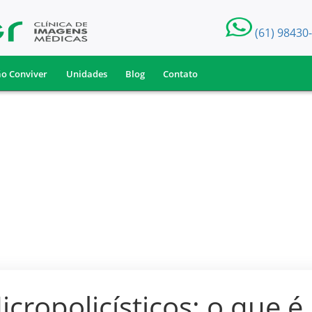
(61) 98430
ão Conviver
Unidades
Blog
Contato
cropolicísticos: o que é