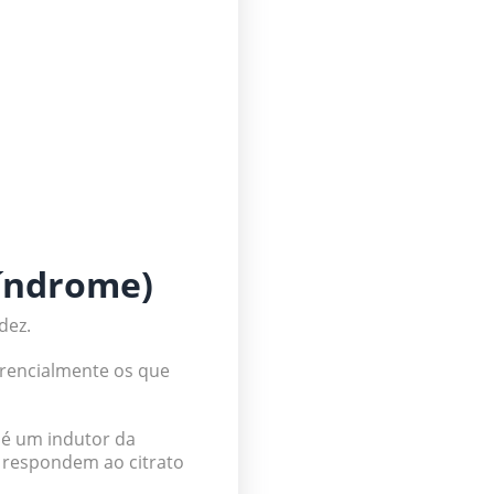
síndrome)
dez.
erencialmente os que
e é um indutor da
o respondem ao citrato