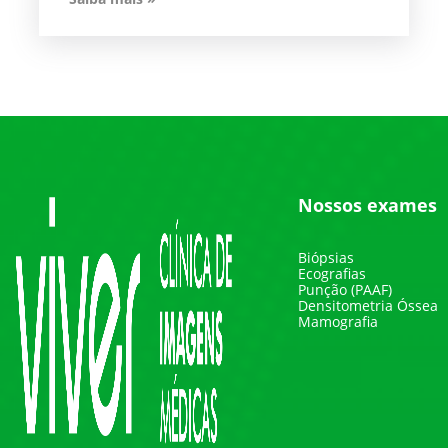
Nossos exames
Biópsias
Ecografias
Punção (PAAF)
Densitometria Óssea
Mamografia