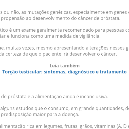
as ou não, as mutações genéticas, especialmente em genes
 propensão ao desenvolvimento do câncer de próstata.
tico é um exame geralmente recomendado para pessoas co
liar e funciona como uma medida de vigilância.
e, muitas vezes,
mesmo apresentando alterações nesses g
da certeza
de que o paciente irá desenvolver o câncer.
Leia também
Torção testicular: sintomas, diagnóstico e tratamento
 de próstata e a alimentação ainda é inconclusiva.
alguns estudos que o consumo, em grande quantidades, 
a
predisposição maior
para a doença.
alimentação rica em
legumes, frutas, grãos, vitaminas (A, D 