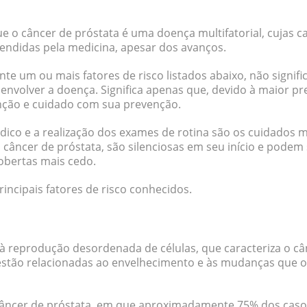
que
o câncer de próstata é uma doença multifatorial
, cujas 
didas pela medicina, apesar dos avanços.
te um ou mais fatores de risco listados abaixo, não signifi
envolver a doença. Significa apenas que, devido à maior pr
nção e cuidado com sua prevenção.
o e a realização dos exames de rotina são os cuidados ma
câncer de próstata, são silenciosas em seu início e podem
cobertas mais cedo.
rincipais fatores de risco conhecidos.
 reprodução desordenada de células, que caracteriza o câ
stão relacionadas ao envelhecimento e às mudanças que o
 câncer de próstata, em que aproximadamente 75% dos caso