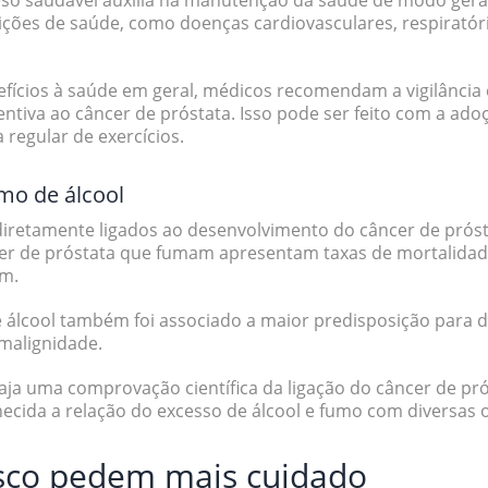
o saudável auxilia na manutenção da saúde de modo geral
ções de saúde, como doenças cardiovasculares, respiratória
nefícios à saúde em geral, médicos recomendam
a vigilânci
ntiva
ao câncer de próstata. Isso pode ser feito com a ado
 regular de exercícios.
mo de álcool
diretamente ligados ao desenvolvimento do câncer de prós
er de próstata que fumam apresentam taxas de mortalidade
am.
 álcool
também foi associado a maior predisposição para d
 malignidade.
a uma comprovação científica da ligação do câncer de pró
hecida a relação do excesso de álcool e fumo com diversas 
isco pedem mais cuidado