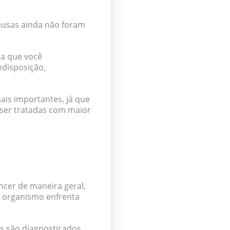
causas ainda não foram
ca que você
edisposição,
is importantes, já que
 ser tratadas com maior
ncer de maneira geral,
 organismo enfrenta
s são diagnosticados