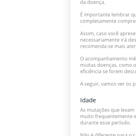
da doença.
É importante lembrar 
completamente compreen
Assim, caso você apresen
necessariamente irá des
recomenda-se mais ate
O acompanhamento médic
muitas doenças, como o 
eficiência se forem des
A seguir, vamos ver os p
Idade
As mutações que levam à
muito frequentemente e
durante esse período.
Não é diferente para o