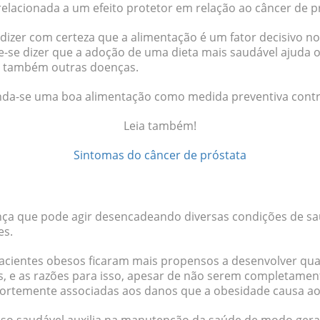
 relacionada a um
efeito protetor
em relação ao câncer de p
dizer com certeza que a alimentação é um fator decisivo n
e-se dizer que a adoção de uma dieta mais saudável ajuda 
o também outras doenças.
nda-se uma boa alimentação como medida preventiva contra
Leia também!
Sintomas do câncer de próstata
ça que pode agir desencadeando diversas condições de s
es.
acientes
obesos ficaram mais propensos a desenvolver qua
s
, e as razões para isso, apesar de não serem completament
fortemente associadas aos danos que a obesidade causa a