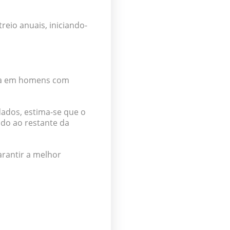
eio anuais, iniciando-
ta em
homens com
dados, estima-se que o
ado ao restante da
arantir a melhor