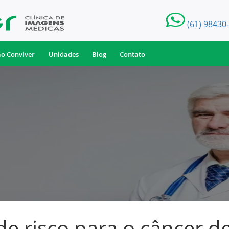
(61) 98430
ão Conviver
Unidades
Blog
Contato
de risco para o câncer d