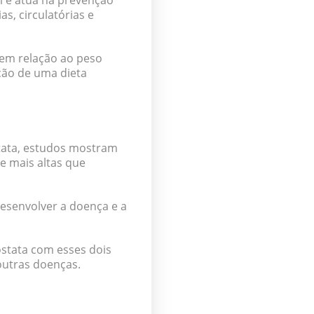
 e atua na prevenção
s, circulatórias e
a em relação ao peso
ção de uma dieta
tata, estudos mostram
 mais altas
que
esenvolver a doença e a
stata com esses dois
outras doenças.