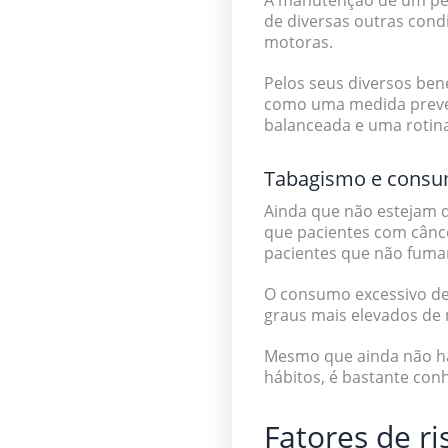
A manutenção de um pes
de diversas outras condi
motoras.
Pelos seus diversos be
como uma medida preve
balanceada e uma rotina
Tabagismo e consu
Ainda que não estejam 
que
pacientes com cânc
pacientes que não fum
O
consumo excessivo de
graus mais elevados de
Mesmo que ainda não haj
hábitos, é bastante con
Fatores de r