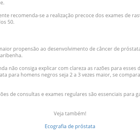
te.
nte recomenda-se a realização precoce dos exames de rastr
dos 50.
aior propensão ao desenvolvimento de câncer de prósta
caribenha
.
nda não consiga explicar com clareza as razões para esses 
tata para homens negros seja 2 a 3 vezes maior, se compar
ções de
consultas e exames regulares
são essenciais para g
Veja também!
Ecografia de próstata