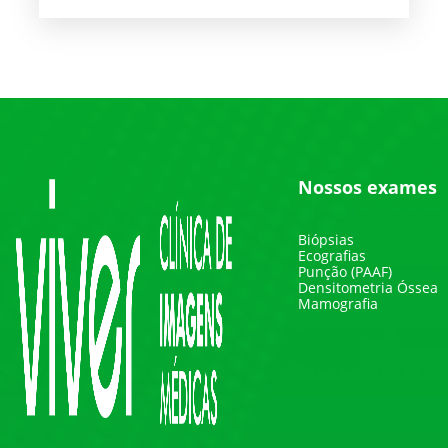
Nossos exames
Biópsias
Ecografias
Punção (PAAF)
Densitometria Óssea
Mamografia