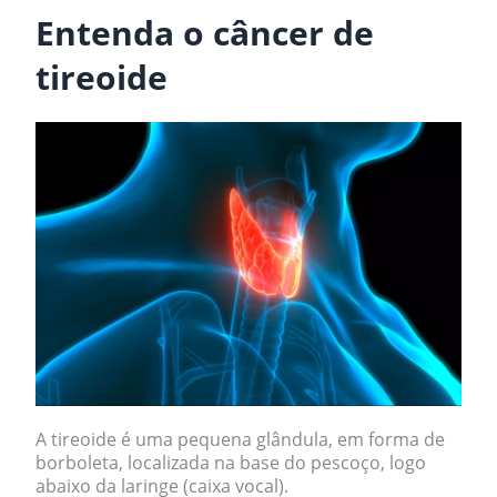
Entenda o câncer de
tireoide
A tireoide é uma pequena glândula, em forma de
borboleta, localizada na base do pescoço, logo
abaixo da laringe (caixa vocal).