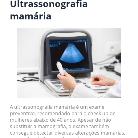
Ultrassonografia
mamária
A ultrassonografia mamária é um exame
preventivo, recomendado para o check up de
mulheres abaixo de 40 anos. Apesar de
não
substituir a mamografia
, o exame também
consegue detectar diversas alterações mamárias,