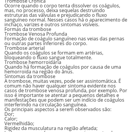
Trombose Crônica
Ocorre
quando o corpo tenta dissolver os coágulos,
mas, no processo, deixa sequelas destruindo
estruturas das válvulas e prejudicando o fluxo
sanguíneo normal.
Nesses casos há o aparecimento de
inchaço, varizes e outros sintomas visíveis.
Formas da trombose
Trombose Venosa Profunda
Formação de coágulo sanguíneo nas veias das pernas
ou outras partes inferiores do corpo.
Trombose arterial
Quando os coágulos se formam em artérias,
bloqueando o fluxo sangue totalmente.
Trombose hemorroidária
Quando há formação de coágulos por causa de uma
hemorroida na região do ânus.
Sintomas da trombose
A trombose, muitas vezes, pode ser assintomática. É
comum não haver qualquer sintoma evidente nos
casos de trombose venosa profunda, por exemplo. Por
isso é importante se atentar a pequenos detalhes e
manifestações que podem ser um indício de coágulos
interferindo na circulação sanguínea.
Os principais aspectos a serem observados são:
Dor;
Calor;
Vermelhidão;
Rigidez da musculatura
na região afetada;