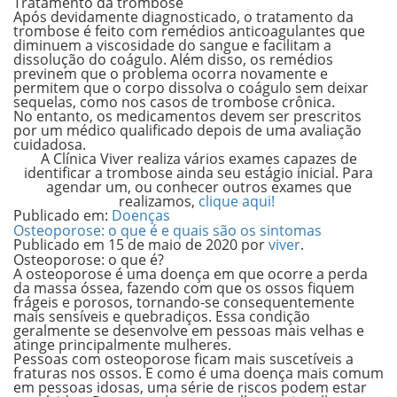
Tratamento da trombose
Após devidamente diagnosticado, o tratamento da
trombose é feito com remédios anticoagulantes que
diminuem a viscosidade do sangue e facilitam a
dissolução do coágulo. Além disso, os remédios
previnem que o problema ocorra novamente e
permitem que o corpo dissolva o coágulo sem deixar
sequelas, como nos casos de trombose crônica.
No entanto, os medicamentos devem ser prescritos
por um médico qualificado depois de uma avaliação
cuidadosa.
A Clínica Viver realiza vários exames capazes de
identificar a trombose ainda seu estágio inicial. Para
agendar um, ou conhecer outros exames que
realizamos,
clique aqui!
Publicado em:
Doenças
Osteoporose: o que é e quais são os sintomas
Publicado em
15 de maio de 2020
por
viver
.
Osteoporose: o que é?
A osteoporose é uma doença em que ocorre a perda
da massa óssea
, fazendo com que os ossos fiquem
frágeis e porosos, tornando-se consequentemente
mais sensíveis e quebradiços. Essa condição
geralmente se desenvolve em pessoas mais velhas e
atinge principalmente mulheres.
Pessoas com osteoporose ficam mais suscetíveis a
fraturas nos ossos.
E como é uma doença mais comum
em pessoas idosas, uma série de riscos podem estar