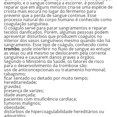
exemplo, e o sangue começa a escorrer, é possível
reparar que em alguns minutos cria-se uma espécie de
crosta mais escura no lugar do ferimento para
prevenir que a perda de sangue continue. Esse
processo natural do corpo humano é conhecido como
coagulação sanguínea.
O coágulo serve para parar sangramentos e reparar
tecidos danificados. Porém, algumas pessoas podem
apresentar distúrbios que produzem coágulos no
interior dos vasos sanguíneos mesmo quando não há
sangramento. Esse tipo de coágulo, conhecido como
trombo
, pode interferir no fluxo de sangue ao entupir
as veias ou até mesmo se deslocarem pela corrente
sanguínea e causarem danos graves a órgãos.
Segundo o Ministério da Saúde, os fatores de risco
para o desenvolvimento da trombose são:
uso de anticoncepcionais ou tratamento hormonal;
tabagismo;
ficar sentado ou deitado por muito tempo;
hereditariedade;
gravidez;
presença de varizes;
idade avançada;
pacientes com insuficiência cardíaca;
tumores malignos;
obesidade;
distúrbios de hipercoagulabilidade hereditários ou
adquiridos;