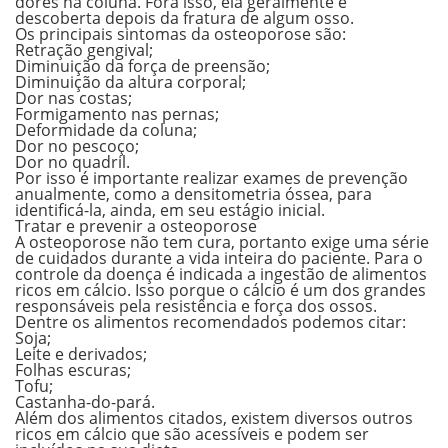
dores na coluna.
Fora isso, ela geralmente é
descoberta depois da fratura de algum osso.
Os principais sintomas da osteoporose são:
Retração gengival;
Diminuição da força de preensão;
Diminuição da altura corporal;
Dor nas costas;
Formigamento nas pernas;
Deformidade da coluna;
Dor no pescoço;
Dor no quadril.
Por isso
é importante realizar exames de prevenção
anualmente
, como a densitometria óssea, para
identificá-la, ainda, em seu estágio inicial.
Tratar e prevenir a osteoporose
A o
steoporose não tem cura
, portanto exige uma série
de cuidados durante a vida inteira do paciente. Para o
controle da doença é indicada a ingestão de alimentos
ricos em cálcio. Isso porque o cálcio é um dos grandes
responsáveis pela resistência e força dos ossos.
Dentre os alimentos recomendados podemos citar:
Soja;
Leite e derivados;
Folhas escuras;
Tofu;
Castanha-do-pará.
Além dos alimentos citados, existem diversos outros
ricos em cálcio que são acessíveis e podem ser