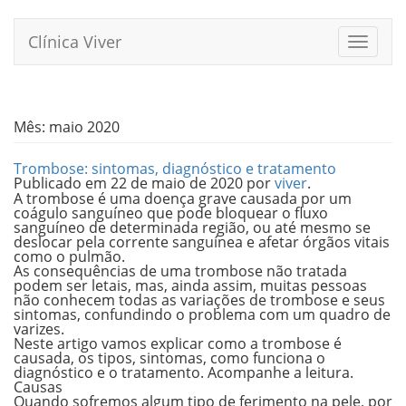
Pular
para
Clínica Viver
Alterna
o
conteúdo
Mês:
maio 2020
Trombose: sintomas, diagnóstico e tratamento
Publicado em
22 de maio de 2020
por
viver
.
A trombose é uma doença grave causada por um
coágulo
sanguíneo
que pode bloquear o fluxo
sanguíneo de determinada região, ou até mesmo se
deslocar pela corrente sanguínea e afetar órgãos vitais
como o pulmão.
As consequências de uma trombose não tratada
podem ser letais, mas, ainda assim, muitas pessoas
não conhecem todas as variações de trombose e seus
sintomas, confundindo o problema com um quadro de
varizes.
Neste artigo vamos explicar como a trombose é
causada, os tipos, sintomas, como funciona o
diagnóstico e o tratamento. Acompanhe a leitura.
Causas
Quando sofremos algum tipo de ferimento na pele, por