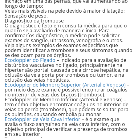
Inchaço em uma das pernas, que vai aumentando ao
longo do tempo;
Veias mais visíveis na pele devido à maior dilatação;
Sensação de peso.
Diagnóstico da trombose
O diagnóstico é feito em consulta médica para que o
quadro seja avaliado de maneira clínica. Para
confirmar os diagnóstico, o médico pode solicitar
exames de sangue, ultrassom, venografia e outros.
Veja alguns exemplos de exames específicos que
podem identificar a trombose e seus sintomas quando
se deslocam para os órgãos.
Ecodoppler do Fígado
– indicado para a avaliação de
distúrbios vasculares no fígado, principalmente na
hipertensão portal, causada pela cirrose hepática, na
oclusão da veia porta por trombose ou tumor, e na
oclusão das veias hepáticas.
Ecodoppler de Membro Superior (Arterial e Venoso)
–
por meio deste exame é possível encontrar coágulos
no interior de veias dos braços (trombose).
Ecodoppler de Membro Inferior (Arterial e Venoso) –
tem como objetivo encontrar coágulos no interior de
veias da perna (trombose), que podem se soltar para
os pulmões, causando embolia pulmonar.
Ecodoppler de Veia Cava Inferior
– é o exame que
avalia o fluxo sanguíneo na veia cava inferior, com o
objetivo principal de verificar a presença de trombos
em seu interior.