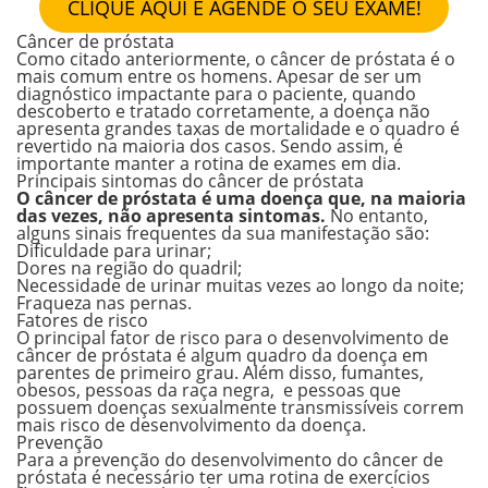
CLIQUE AQUI E AGENDE O SEU EXAME!
Câncer de próstata
Como citado anteriormente, o câncer de próstata é o
mais comum entre os homens. Apesar de ser um
diagnóstico impactante para o paciente, quando
descoberto e tratado corretamente, a doença não
apresenta grandes taxas de mortalidade e o quadro é
revertido na maioria dos casos. Sendo assim, é
importante manter a rotina de exames em dia.
Principais sintomas do câncer de próstata
O câncer de próstata é uma doença que, na maioria
das vezes, não apresenta sintomas.
No entanto,
alguns sinais frequentes da sua manifestação são:
Dificuldade para urinar;
Dores na região do quadril;
Necessidade de urinar muitas vezes ao longo da noite;
Fraqueza nas pernas.
Fatores de risco
O principal fator de risco para o desenvolvimento de
câncer de próstata é algum quadro da doença em
parentes de primeiro grau. Além disso, fumantes,
obesos, pessoas da raça negra, e pessoas que
possuem doenças sexualmente transmissíveis correm
mais risco de desenvolvimento da doença.
Prevenção
Para a prevenção do desenvolvimento do câncer de
próstata é necessário ter uma rotina de exercícios