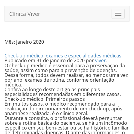
Pular
para
Clínica Viver
Alterna
o
conteúdo
Mês:
janeiro 2020
Check-up médico: exames e especialidades médicas
Publicado em
31 de janeiro de 2020
por
viver
.
O check-up médico é essencial para a preservação da
saúde, assim como para a prevenção de doenças.
Dessa forma, todos devem realizar, ao menos uma vez
por ano, exames de rotina, conforme orientação
médica.
Confira ao longo deste artigo as principais
especialidades recomendadas em diferentes casos.
Check-up médico:
Primeiros passos
Em muitos casos, o médico recomendado para a
realização do direcionamento de um check-up, após
anamnese realizada, é o clínico geral.
Durante a consulta, o profissional deverá perguntar
sobre a rotina básica do paciente, se há um incômodo
específico em seu bem-estar ou se há histórico familiar
de determinadas doenças. Diante das informações, o