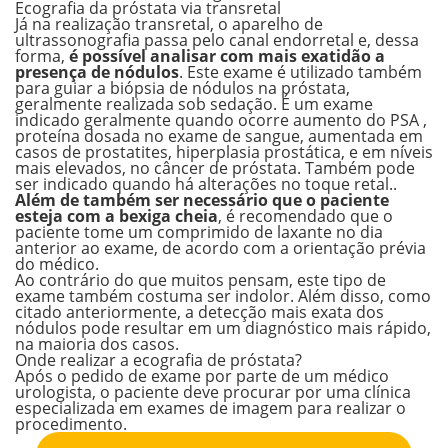
Ecografia da próstata via transretal
Já na realização transretal, o aparelho de
ultrassonografia passa pelo canal endorretal e, dessa
forma,
é possível analisar com mais exatidão a
presença de nódulos
. Este exame é utilizado também
para guiar a biópsia de nódulos na próstata,
geralmente realizada sob sedação. É um exame
indicado geralmente quando ocorre aumento do PSA ,
proteína dosada no exame de sangue, aumentada em
casos de prostatites, hiperplasia prostática, e em níveis
mais elevados, no câncer de próstata. Também pode
ser indicado quando há alterações no toque retal..
Além de também ser necessário que o paciente
esteja com a bexiga cheia
, é recomendado que o
paciente tome um comprimido de laxante no dia
anterior ao exame, de acordo com a orientação prévia
do médico.
Ao contrário do que muitos pensam, este tipo de
exame também costuma ser indolor. Além disso, como
citado anteriormente, a detecção mais exata dos
nódulos pode resultar em um diagnóstico mais rápido,
na maioria dos casos.
Onde realizar a ecografia de próstata?
Após o pedido de exame por parte de um médico
urologista, o paciente deve procurar por uma clínica
especializada em exames de imagem para realizar o
procedimento.