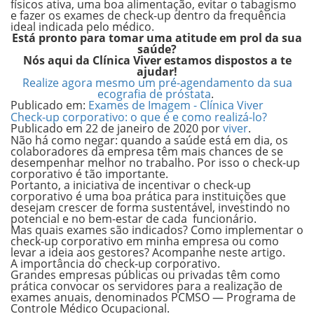
físicos ativa, uma boa alimentação, evitar o tabagismo
e fazer os exames de check-up dentro da frequência
ideal indicada pelo médico.
Está pronto para tomar uma atitude em prol da sua
saúde?
Nós aqui da Clínica Viver estamos dispostos a te
ajudar!
Realize agora mesmo um pré-agendamento da sua
ecografia de próstata
.
Publicado em:
Exames de Imagem - Clínica Viver
Check-up corporativo: o que é e como realizá-lo?
Publicado em
22 de janeiro de 2020
por
viver
.
Não há como negar: quando a saúde está em dia, os
colaboradores da empresa têm mais chances de se
desempenhar melhor no trabalho. Por isso o check-up
corporativo é tão importante.
Portanto, a iniciativa de incentivar o check-up
corporativo é uma boa prática para instituições que
desejam crescer de forma sustentável, investindo no
potencial e no bem-estar de cada funcionário.
Mas quais exames são indicados? Como implementar o
check-up corporativo em minha empresa ou como
levar a ideia aos gestores? Acompanhe neste artigo.
A importância do check-up corporativo.
Grandes empresas públicas ou privadas têm como
prática convocar os servidores para a realização de
exames anuais, denominados PCMSO
—
Programa de
Controle Médico Ocupacional.