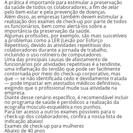
A prática é importante para estimular a preservação
da saúde de todos os colaboradores, a fim de zelar
pelo bem-estar e pela prevenção de doenças.
Além disso, as empresas também devem estimular a
realização dos exames de check-up por parte de todos
os funcionários, bem como alertá-los sobre a
importância da preservação da saúde.
Algumas profissões, por exemplo, são mais suscetíveis
a problemas como a
LER (Lesão por Esforço
Repetitivo)
, devido às atividades repetitivas dos
colaboradores durante a jornada de trabalho,
incluindo o uso rotineiro de computadores.
Uma das principais causas de afastamento de
funcionários por atividades repetitivas é a
tendinite
,
uma inflamação do tendão que pode ser facilmente
contornada por meio do check-up corporativo, mas
que — se não identificada cedo e devidamente tratada
— pode impactar em atestados médicos definitivos,
exigindo que o profissional mude sua atividade na
empresa.
Diante desse cenário específico, é recomendável incluir
no programa de saúde e periódicos a realização da
ecografia músculo-esquelética nos punhos
.
Para ter acesso a outros exames possíveis para o
check-up dos colaboradores, confira a nossa lista de
indicação abaixo!
Exames de check-up para mulheres
Abaixo de 40 anos