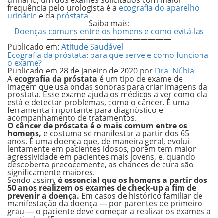
urinário, um dos exames solicitados com maior
frequência pelo urologista é a
ecografia do aparelho
urinário
e da
próstata
.
Saiba mais:
Doenças comuns entre os homens e como evitá-las
————————————————
Publicado em:
Atitude Saudável
Ecografia da próstata: para que serve e como funciona
o exame?
Publicado em
28 de janeiro de 2020
por
Dra. Núbia
.
A
ecografia da próstata
é um tipo de exame de
imagem que usa ondas sonoras para criar imagens da
próstata. Esse exame ajuda os médicos a ver como ela
está e detectar problemas, como o câncer. É uma
ferramenta importante para diagnóstico e
acompanhamento de tratamentos.
O câncer de próstata é o mais comum entre os
homens,
e costuma se manifestar a partir dos 65
anos. É uma doença que, de maneira geral, evolui
lentamente em pacientes idosos, porém tem maior
agressividade em pacientes mais jovens, e, quando
descoberta precocemente, as chances de cura são
significamente maiores.
Sendo assim,
é essencial que os homens a partir dos
50 anos realizem os exames de check-up a fim de
prevenir a doença.
Em casos de histórico familiar de
manifestação da doença — por parentes de primeiro
grau — o paciente deve começar a realizar os exames a