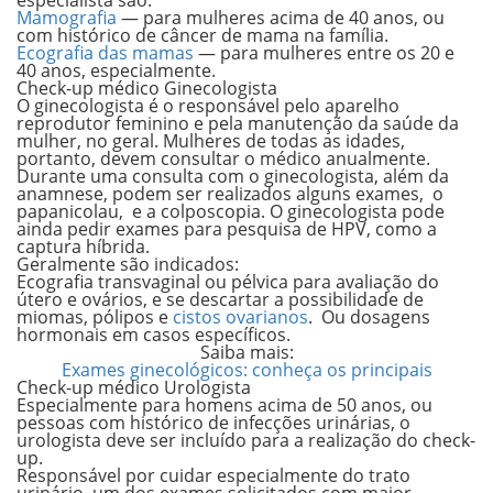
especialista são:
Mamografia
— para mulheres acima de 40 anos, ou
com histórico de câncer de mama na família.
Ecografia das mamas
— para mulheres entre os 20 e
40 anos, especialmente.
Check-up médico
Ginecologista
O ginecologista é o responsável pelo aparelho
reprodutor feminino e pela manutenção da saúde da
mulher, no geral. Mulheres de todas as idades,
portanto, devem consultar o médico anualmente.
Durante uma consulta com o ginecologista, além da
anamnese, podem ser realizados alguns exames, o
papanicolau
, e a colposcopia. O ginecologista pode
ainda pedir exames para pesquisa de HPV, como a
captura híbrida.
Geralmente são indicados:
Ecografia transvaginal ou pélvica para avaliação do
útero e ovários, e se descartar a possibilidade de
miomas, pólipos e
cistos ovarianos
. Ou dosagens
hormonais em casos específicos.
Saiba mais:
Exames ginecológicos: conheça os principais
Check-up médico
Urologista
Especialmente para homens acima de 50 anos, ou
pessoas com histórico de infecções urinárias, o
urologista deve ser incluído para a realização do check-
up.
Responsável por cuidar especialmente do trato