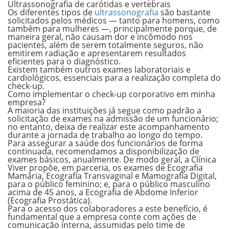
Ultrassonografia de carótidas e vertebrais
Os diferentes tipos de
ultrassonografia
são bastante
solicitados pelos médicos — tanto para homens, como
também para mulheres —, principalmente porque, de
maneira geral, não causam dor e incômodo nos
pacientes, além de serem totalmente seguros, não
emitirem radiação e apresentarem resultados
eficientes para o diagnóstico.
Existem também outros exames laboratoriais e
cardiológicos, essenciais para a realização completa do
check-up.
Como implementar o check-up corporativo em minha
empresa?
A maioria das instituições já segue como padrão a
solicitação de exames na admissão de um funcionário;
no entanto, deixa de realizar este acompanhamento
durante a jornada de trabalho ao longo do tempo.
Para assegurar a saúde dos funcionários de forma
continuada, recomendamos a disponibilização de
exames básicos, anualmente. De modo geral, a Clínica
Viver propõe, em parceria, os exames de
Ecografia
Mamária, Ecografia Transvaginal e Mamografia Digital
,
para o público feminino; e, para o público masculino
acima de 45 anos, a
Ecografia de Abdome Inferior
(Ecografia Prostática)
.
Para o acesso dos colaboradores a este benefício, é
fundamental que a empresa conte com ações de
comunicação interna, assumidas pelo time de