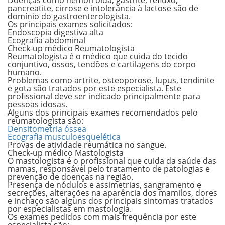
Doenças como hemorroida, gastrite, refluxo,
pancreatite, cirrose e intolerância à lactose são de
domínio do gastroenterologista.
Os principais exames solicitados:
Endoscopia digestiva alta
Ecografia abdominal
Check-up médico Reumatologista
Reumatologista é o médico que cuida do tecido
conjuntivo, ossos, tendões e cartilagens do corpo
humano.
Problemas como artrite, osteoporose, lupus, tendinite
e gota são tratados por este especialista. Este
profissional deve ser indicado principalmente para
pessoas idosas.
Alguns dos principais exames recomendados pelo
reumatologista são:
Densitometria óssea
Ecografia musculoesquelética
Provas de atividade reumática no sangue.
Check-up médico
Mastologista
O mastologista é o profissional que cuida da saúde das
mamas, responsável pelo tratamento de patologias e
prevenção de doenças na região.
Presença de nódulos e assimetrias, sangramento e
secreções, alterações na aparência dos mamilos, dores
e inchaço são alguns dos principais sintomas tratados
por especialistas em mastologia.
Os exames pedidos com mais frequência por este