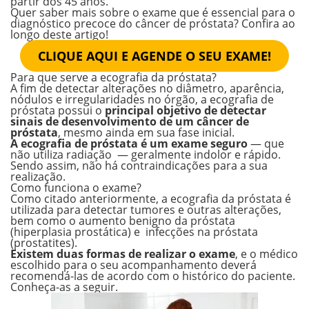
partir dos 45 anos.
Quer saber mais sobre o exame que é essencial para o
diagnóstico precoce do câncer de próstata? Confira ao
longo deste artigo!
CLIQUE AQUI E AGENDE O SEU EXAME!
Para que serve a ecografia da próstata?
A fim de detectar alterações no diâmetro, aparência,
nódulos e irregularidades no órgão, a ecografia de
próstata possui o
principal objetivo de detectar
sinais de desenvolvimento de um câncer de
próstata
, mesmo ainda em sua fase inicial.
A ecografia de próstata é um exame seguro
— que
não utiliza radiação — geralmente indolor e rápido.
Sendo assim, não há contraindicações para a sua
realização.
Como funciona o exame?
Como citado anteriormente, a ecografia da próstata é
utilizada para detectar tumores e outras alterações,
bem como o aumento benigno da próstata
(hiperplasia prostática) e infecções na próstata
(prostatites).
Existem duas formas de realizar o exame
, e o médico
escolhido para o seu acompanhamento deverá
recomendá-las de acordo com o histórico do paciente.
Conheça-as a seguir.