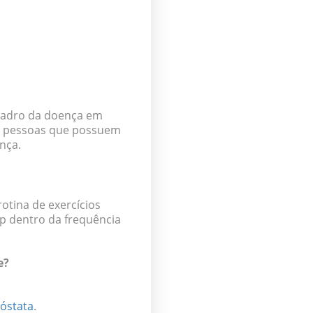
quadro da doença em
 e pessoas que possuem
ença.
otina de exercícios
up dentro da frequência
e?
óstata
.