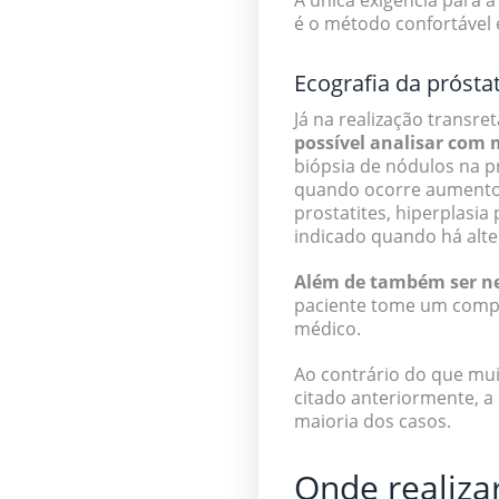
A única exigência para a
é o método confortável e
Ecografia da próstat
Já na realização transre
possível analisar com 
biópsia de nódulos na p
quando ocorre aumento 
prostatites, hiperplasia
indicado quando há alte
Além de também ser nec
paciente tome um compri
médico.
Ao contrário do que mu
citado anteriormente, a
maioria dos casos.
Onde realizar