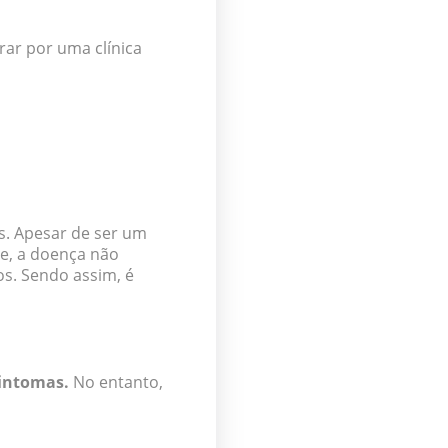
ar por uma clínica
s. Apesar de ser um
e, a doença não
os. Sendo assim, é
sintomas.
No entanto,