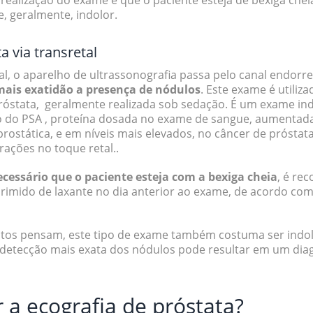
 realização do exame é que o paciente esteja de bexiga chei
, geralmente, indolor.
a via transretal
tal, o aparelho de ultrassonografia passa pelo canal endorre
mais exatidão a presença de nódulos
. Este exame é utili
róstata, geralmente realizada sob sedação. É um exame in
do PSA , proteína dosada no exame de sangue, aumentad
 prostática, e em níveis mais elevados, no câncer de próst
rações no toque retal..
essário que o paciente esteja com a bexiga cheia
, é re
mido de laxante no dia anterior ao exame, de acordo com 
itos pensam, este tipo de exame também costuma ser indol
 detecção mais exata dos nódulos pode resultar em um diag
 a ecografia de próstata?