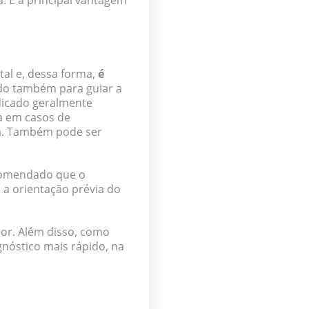
a.
E a principal vantagem
tal e, dessa forma,
é
zado também para guiar a
dicado geralmente
a em casos de
ata. Também pode ser
comendado que o
a orientação prévia do
or. Além disso, como
nóstico mais rápido, na