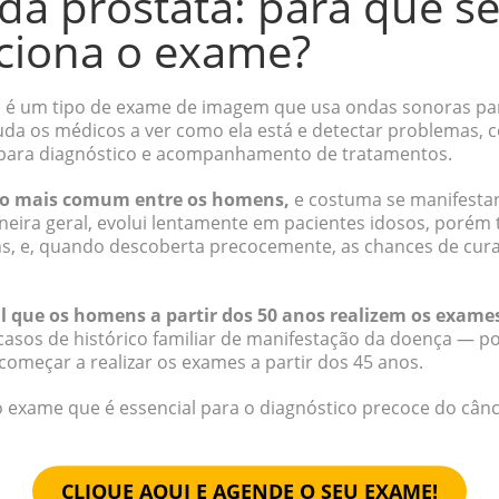
 da próstata: para que se
ciona o exame?
a
é um tipo de exame de imagem que usa ondas sonoras par
uda os médicos a ver como ela está e detectar problemas, 
para diagnóstico e acompanhamento de tratamentos.
é o mais comum entre os homens,
e costuma se manifestar 
ira geral, evolui lentamente em pacientes idosos, porém 
s, e, quando descoberta precocemente, as chances de cura
al que os homens a partir dos 50 anos realizem os exame
asos de histórico familiar de manifestação da doença — po
começar a realizar os exames a partir dos 45 anos.
 exame que é essencial para o diagnóstico precoce do cânc
CLIQUE AQUI E AGENDE O SEU EXAME!