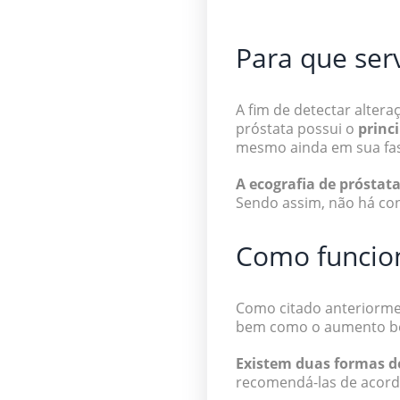
Para que serv
A fim de detectar altera
próstata possui o
princ
mesmo ainda em sua fase
A ecografia de prósta
Sendo assim, não há con
Como funcio
Como citado anteriorment
bem como o aumento beni
Existem duas formas de
recomendá-las de acordo