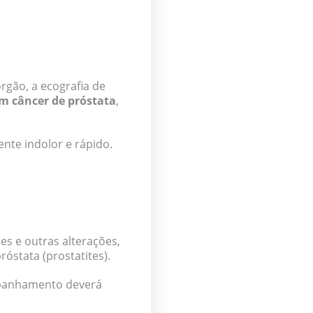
rgão, a ecografia de
um câncer de próstata
,
nte indolor e rápido.
es e outras alterações,
óstata (prostatites).
mpanhamento deverá