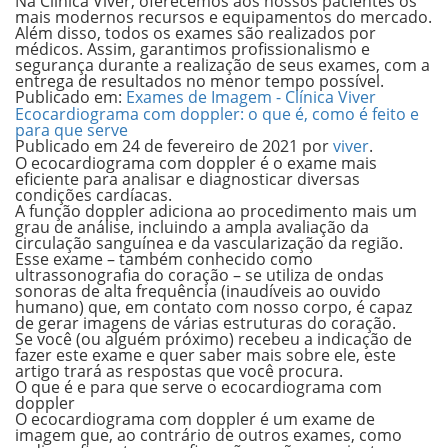
Na Clínica Viver, oferecemos aos nossos pacientes os
mais modernos recursos e equipamentos do mercado.
Além disso, todos os exames são realizados por
médicos. Assim, garantimos profissionalismo e
segurança durante a realização de seus exames, com a
entrega de resultados no menor tempo possível.
Publicado em:
Exames de Imagem - Clínica Viver
Ecocardiograma com doppler: o que é, como é feito e
para que serve
Publicado em
24 de fevereiro de 2021
por
viver
.
O
ecocardiograma com doppler
é o exame mais
eficiente para analisar e diagnosticar diversas
condições cardíacas.
A função doppler adiciona ao procedimento mais um
grau de análise, incluindo a ampla avaliação da
circulação sanguínea e da vascularização da região.
Esse exame – também conhecido como
ultrassonografia do coração –
se utiliza de ondas
sonoras de alta frequência (inaudíveis ao ouvido
humano) que, em contato com nosso corpo, é capaz
de gerar imagens de várias estruturas do coração.
Se você (ou alguém próximo) recebeu a indicação de
fazer este exame e quer saber mais sobre ele, este
artigo trará as respostas que você procura.
O que é e para que serve o ecocardiograma com
doppler
O ecocardiograma com doppler é um exame de
imagem que, ao contrário de outros exames, como