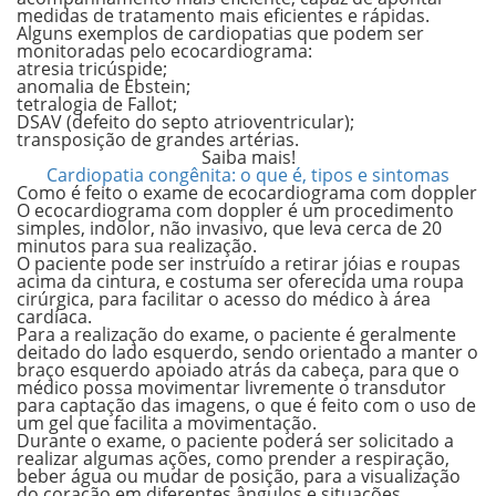
medidas de tratamento mais eficientes e rápidas.
Alguns exemplos de cardiopatias que podem ser
monitoradas pelo ecocardiograma:
atresia tricúspide;
anomalia de Ebstein;
tetralogia de Fallot;
DSAV (defeito do septo atrioventricular);
transposição de grandes artérias.
Saiba mais!
Cardiopatia congênita: o que é, tipos e sintomas
Como é feito o exame de ecocardiograma com doppler
O ecocardiograma com doppler é um procedimento
simples, indolor, não invasivo, que leva cerca de
20
minutos para sua realização.
O paciente pode ser instruído a retirar jóias e roupas
acima da cintura, e costuma ser oferecida uma roupa
cirúrgica, para facilitar o acesso do médico à área
cardíaca.
Para a realização do exame, o paciente é geralmente
deitado do lado esquerdo
, sendo orientado a manter
o
braço esquerdo apoiado atrás da cabeça
, para que o
médico possa movimentar livremente o transdutor
para captação das imagens, o que é feito com o
uso de
um gel
que facilita a movimentação.
Durante o exame, o paciente poderá ser solicitado a
realizar algumas ações, como
prender a respiração,
beber água ou mudar de posição
, para a visualização
do coração em diferentes ângulos e situações.