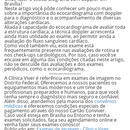
Brasília?
Neste artigo você pôde conhecer um pouco mais
sobre a importância do ecocardiograma com doppler
para o diagnóstico e o acompanhamento de diversas
alterações cardíacas.
Aliada à capacidade do ecocardiograma de avaliar toda
a estrutura cardíaca, a técnica doppler acrescenta
ainda mais utilidade ao exame, ao permitir ainda a
avaliação do fluxo sanguíneo cardíaco.
Como você também viu, este exame está
frequentemente presente nas avaliações de rotina e
nos check-ups cardiológicos. Por isso, caso você se
encaixe em alguma das condições citadas neste artigo,
não se descuide das avaliações e dos exames
periódicos, como o ecocardiograma.
———————
A Clínica Viver é referência em exames de imagem no
Distrito Federal. Oferecemos a nossos pacientes os
equipamentos mais modernos e um time de
profissionais preparados e humanos, para que você
tenha sempre o diagnóstico mais seguro e confiável.
Além disso, atendemos pela maioria dos
convênios
médicos
e oferecemos condições especiais de
pagamento através do nosso
Cartão Conviver
.
Caso você esteja em Brasília ou Entorno e tenha
exames solicitados, faça seu
agendamento online
e
venha fazer seus exames conosco!
Publicado em:
Exames de Imagem - Clínica Viver