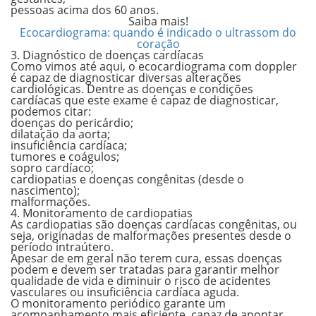
pessoas acima dos 60 anos.
Saiba mais!
Ecocardiograma: quando é indicado o ultrassom do
coração
3. Diagnóstico de doenças cardíacas
Como vimos até aqui, o ecocardiograma com doppler
é capaz de diagnosticar diversas alterações
cardiológicas. Dentre as doenças e condições
cardíacas que este exame é capaz de diagnosticar,
podemos citar:
doenças do pericárdio;
dilatação da aorta;
insuficiência cardíaca;
tumores e coágulos;
sopro cardíaco;
cardiopatias e doenças congênitas (desde o
nascimento);
malformações.
4. Monitoramento de cardiopatias
As cardiopatias são doenças cardíacas congênitas, ou
seja, originadas de malformações presentes desde o
período intraútero.
Apesar de em geral não terem cura, essas doenças
podem e devem ser tratadas para garantir melhor
qualidade de vida e diminuir o risco de
acidentes
vasculares
ou
insuficiência cardíaca aguda.
O monitoramento periódico garante um
acompanhamento mais eficiente, capaz de apontar