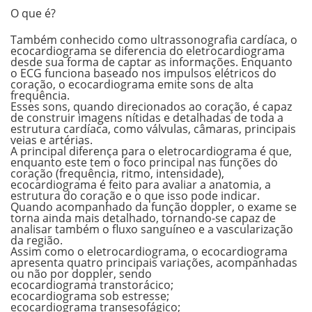
O que é?
Também conhecido como ultrassonografia cardíaca, o
ecocardiograma se diferencia do eletrocardiograma
desde sua forma de captar as informações. Enquanto
o ECG funciona
baseado nos impulsos elétricos
do
coração, o ecocardiograma emite
sons de alta
frequência.
Esses sons, quando direcionados ao coração, é capaz
de construir imagens nítidas e detalhadas de toda a
estrutura cardíaca, como válvulas, câmaras, principais
veias e artérias.
A principal diferença para o eletrocardiograma é que,
enquanto este tem o foco principal nas
funções do
coração
(frequência, ritmo, intensidade),
ecocardiograma é feito para avaliar a
anatomia, a
estrutura do coração
e o que isso pode indicar.
Quando acompanhado da função doppler, o exame se
torna ainda mais detalhado, tornando-se capaz de
analisar também o
fluxo sanguíneo e a vascularização
da região.
Assim como o eletrocardiograma, o ecocardiograma
apresenta
quatro principais variações
, acompanhadas
ou não por doppler, sendo
ecocardiograma transtorácico;
ecocardiograma sob estresse;
ecocardiograma transesofágico;