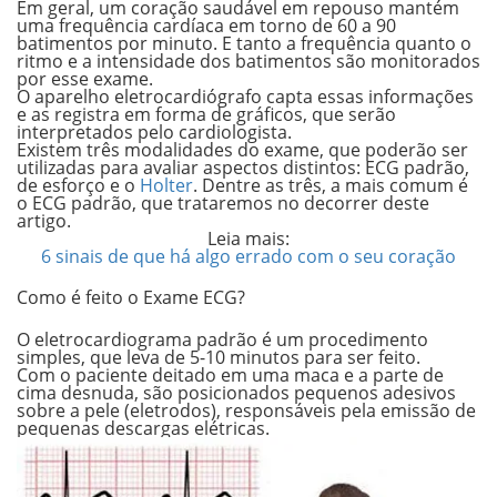
Em geral, um
coração saudável em repouso
mantém
uma frequência cardíaca em torno de
60 a 90
batimentos
por minuto. E tanto a
frequência
quanto o
ritmo
e a
intensidade
dos batimentos são monitorados
por esse exame.
O aparelho eletrocardiógrafo capta essas informações
e as registra em forma de gráficos, que serão
interpretados pelo cardiologista.
Existem três modalidades do exame, que poderão ser
utilizadas para avaliar aspectos distintos:
ECG padrão,
de esforço e o
Holter
.
Dentre as três, a mais comum é
o
ECG padrão
, que trataremos no decorrer deste
artigo.
Leia mais:
6 sinais de que há algo errado com o seu coração
Como é feito o Exame ECG?
O eletrocardiograma padrão é um procedimento
simples, que leva de
5-10 minutos para ser feito.
Com o paciente deitado em uma maca e a parte de
cima desnuda, são posicionados pequenos adesivos
sobre a pele
(eletrodos)
, responsáveis pela emissão de
pequenas descargas elétricas.