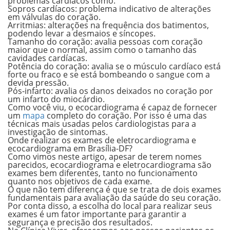
problemas cardíacos como:
Sopros cardíacos:
problema indicativo de alterações
em válvulas do coração.
Arritmias:
alterações na frequência dos batimentos,
podendo levar a desmaios e síncopes.
Tamanho do coração:
avalia pessoas com coração
maior que o normal, assim como o tamanho das
cavidades cardíacas.
Potência do coração:
avalia se o músculo cardíaco está
forte ou fraco e se está bombeando o sangue com a
devida pressão.
Pós-infarto:
avalia os danos deixados no coração por
um infarto do miocárdio.
Como você viu, o ecocardiograma é capaz de fornecer
um
mapa
completo do coração. Por isso é uma das
técnicas mais usadas pelos cardiologistas para a
investigação de sintomas.
Onde realizar os exames de eletrocardiograma e
ecocardiograma em Brasília-DF?
Como vimos neste artigo, apesar de terem nomes
parecidos, ecocardiograma e eletrocardiograma são
exames bem diferentes, tanto no funcionamento
quanto nos objetivos de cada exame.
O que não tem diferença é que se trata de dois exames
fundamentais para avaliação da saúde do seu coração.
Por conta disso, a escolha do local para realizar seus
exames é um fator importante para garantir a
segurança e precisão dos resultados.