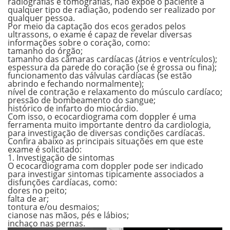
radiografias e tomografias,
não expõe o paciente a
qualquer tipo de radiação
, podendo ser realizado por
qualquer pessoa.
Por meio da captação dos ecos gerados pelos
ultrassons, o exame é capaz de revelar diversas
informações sobre o coração, como:
tamanho do órgão;
tamanho das câmaras cardíacas (átrios e ventrículos);
espessura da parede do coração (se é grossa ou fina);
funcionamento das válvulas cardíacas (se estão
abrindo e fechando normalmente);
nível de contração e relaxamento do músculo cardíaco;
pressão de bombeamento do sangue;
histórico de infarto do miocárdio.
Com isso, o ecocardiograma com doppler é uma
ferramenta muito importante dentro da cardiologia,
para investigação de diversas condições cardíacas.
Confira abaixo as principais situações em que este
exame é solicitado:
1. Investigação de sintomas
O ecocardiograma com doppler pode ser indicado
para investigar sintomas tipicamente associados a
disfunções cardíacas, como:
dores no peito;
falta de ar;
tontura e/ou desmaios;
cianose nas mãos, pés e lábios;
inchaço nas pernas.