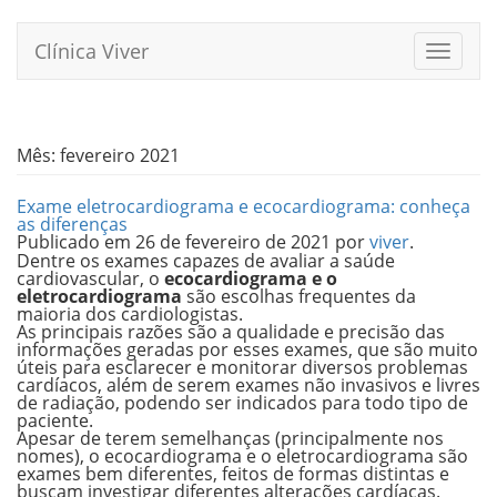
Pular
para
Clínica Viver
Alterna
o
conteúdo
Mês:
fevereiro 2021
Exame eletrocardiograma e ecocardiograma: conheça
as diferenças
Publicado em
26 de fevereiro de 2021
por
viver
.
Dentre os exames capazes de avaliar a saúde
cardiovascular, o
ecocardiograma e o
eletrocardiograma
são escolhas frequentes da
maioria dos cardiologistas.
As principais razões são a qualidade e precisão das
informações geradas por esses exames, que são muito
úteis para esclarecer e monitorar diversos problemas
cardíacos, além de serem exames não invasivos e livres
de radiação, podendo ser indicados para todo tipo de
paciente.
Apesar de terem semelhanças (principalmente nos
nomes), o ecocardiograma e o eletrocardiograma são
exames bem diferentes, feitos de formas distintas e
buscam investigar diferentes alterações cardíacas.