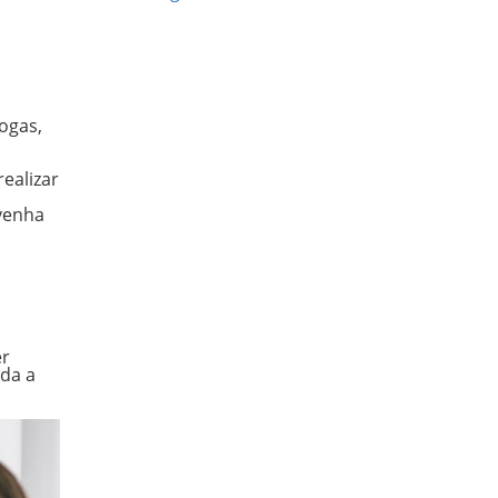
ogas,
ealizar
 venha
er
oda a