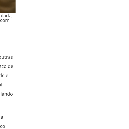
olada,
 com
:
 outras
isco de
de e
al
liando
 a
ico