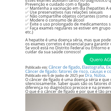
Esses exames auxiliam tanto no diagnóstico
Prevenção e cuidado com o fígado
✅ Mantenha a vacinação em dia (hepatites A e
✅ Use preservativos nas relações sexuais
✅ Não compartilhe objetos cortantes (como al
✅ Modere o consumo de álcool
✅ Evite o uso prolongado de medicamentos 
✅ Faça exames regulares se estiver em grupo 
etc.)
A hepatite é uma doença séria, mas que pode s
os exames corretos é essencial para garantir
Se você está no Distrito Federal ou Entorno e
cuidar da sua saúde conosco!
Quero AG
Câncer de fígado
Elastografia
Ex
Publicado em:
,
,
Câncer de fígado: fatores de risco, causas e 
Dra. Núbia
Publicado em
6 de junho de 2025
por
.
O câncer de fígado é uma doença séria e que
silenciosamente. Saber quais são os
fatores d
diferença no diagnóstico precoce e na preve
O que é o câncer de fígado e por que é tão p