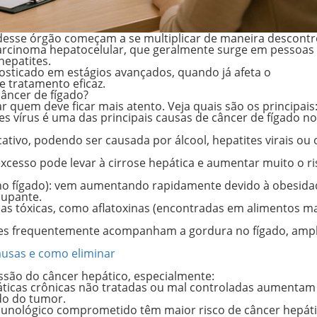
 desse órgão começam a se multiplicar de maneira descontr
arcinoma hepatocelular
, que geralmente surge em pessoas
hepatites.
sticado em estágios avançados, quando já afeta o
 tratamento eficaz.
câncer de fígado?
ar quem deve ficar mais atento. Veja quais são os principais
ses vírus é uma das principais causas de câncer de fígado no
ficativo, podendo ser causada por álcool, hepatites virais ou
excesso pode levar à cirrose hepática e aumentar muito o r
o fígado)
: vem aumentando rapidamente devido à obesida
cupante.
ias tóxicas, como aflatoxinas (encontradas em alimentos m
ões frequentemente acompanham a gordura no fígado, amp
causas e como eliminar
ssão do câncer hepático, especialmente:
áticas crônicas não tratadas ou mal controladas aumentam
do do tumor.
munológico comprometido têm maior risco de câncer hepát