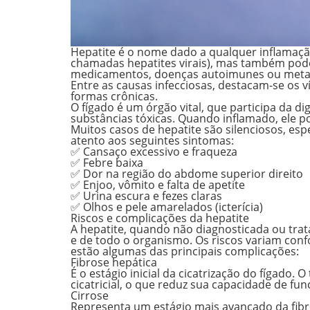
Hepatite é o nome dado a
qualquer inflamaçã
chamadas hepatites virais), mas também pode
medicamentos, doenças autoimunes ou meta
Entre as causas infecciosas, destacam-se os ví
formas crônicas.
O fígado é um órgão vital, que participa da 
substâncias tóxicas. Quando inflamado, ele
Muitos casos de hepatite são silenciosos, espe
atento aos seguintes sintomas:
✅ Cansaço excessivo e fraqueza
✅ Febre baixa
✅ Dor na região do abdome superior direito
✅ Enjoo, vômito e falta de apetite
✅ Urina escura e fezes claras
✅ Olhos e pele amarelados (icterícia)
Riscos e complicações da hepatite
A hepatite, quando não diagnosticada ou trat
e de todo o organismo. Os riscos variam conf
estão algumas das principais complicações:
Fibrose hepática
É o estágio inicial da cicatrização do fígado.
cicatricial, o que reduz sua capacidade de fu
Cirrose
Representa um estágio mais avançado da fibr