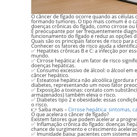
O câncer de fígado ocorre quando as células
formando tumores. O tipo mais comum é o
c
doenças crônicas do fígado, como cirrose ou 
É preocupante por ser frequentemente diagno
funcionamento do fígado e reduz as opções de
Quais são os principais fatores de risco para 
Conhecer os fatores de risco ajuda a identific
✅ Hepatites crônicas B e C
: a infecção por es
mundo.
✅ Cirrose hepática
: é um fator de risco signi
doenças hepáticas.
✅ Consumo excessivo de álcool
: o álcool em 
câncer hepático.
✅ Esteatose hepática não alcoólica (gordura n
diabetes, representando um novo fator preo
✅ Exposição a toxinas
: contato com substânc
armazenados) também eleva o risco.
✅ Diabetes tipo 2 e obesidade
: essas condiç
o risco.
👉
Saiba mais –
Cirrose hepática: sintomas, 
O que acelera o câncer de fígado?
Existem fatores que podem acelerar a progre
✅ Inflamação crônica do fígado
: doenças hep
chance de surgimento e crescimento acelera
✅ Imunidade baixa
: pacientes com sistema i