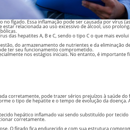
o no fígado
. Essa inflamação pode ser causada por vírus (a
 estar relacionada ao uso excessivo de álcool, uso prolon
bólicas.
rus das hepatites A, B e C, sendo o tipo C o que mais evolui
digestão, do armazenamento de nutrientes e da eliminação d
 pode ter seu funcionamento comprometido.
cialmente nos estágios iniciais. No entanto, é importante f
ada corretamente, pode trazer sérios prejuízos à saúde do 
orme o tipo de hepatite e o tempo de evolução da doença. 
 O tecido hepático inflamado vai sendo substituído por tecido
ncionar corretamente.
ose. O fígado fica endurecido e com sua estrutura compro