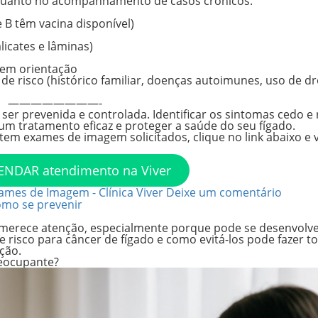
 quanto no acompanhamento de casos crônicos.
 B têm vacina disponível)
icates e lâminas)
sem orientação
de risco (histórico familiar, doenças autoimunes, uso de dr
————————-
er prevenida e controlada. Identificar os sintomas cedo e r
 um tratamento eficaz e proteger a saúde do seu fígado.
 tem exames de imagem solicitados, clique no link abaixo e
ENDAR atendimento na Viver
ames de Imagem - Clínica Viver
Deixe um comentário
como se prevenir
 merece atenção, especialmente porque pode se desenvolv
e risco para câncer de fígado
e como evitá-los pode fazer t
nção.
reocupante?