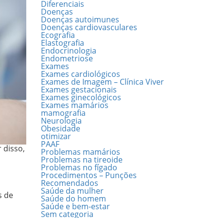
Diferenciais
Doenças
Doenças autoimunes
Doenças cardiovasculares
Ecografia
Elastografia
Endocrinologia
Endometriose
Exames
Exames cardiológicos
Exames de Imagem – Clínica Viver
Exames gestacionais
Exames ginecológicos
Exames mamários
mamografia
Neurologia
Obesidade
otimizar
PAAF
 disso,
Problemas mamários
Problemas na tireoide
Problemas no fígado
Procedimentos – Punções
Recomendados
Saúde da mulher
s de
Saúde do homem
Saúde e bem-estar
Sem categoria