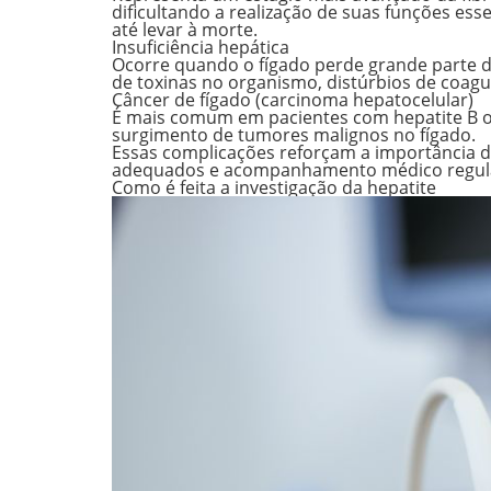
dificultando a realização de suas funções es
até levar à morte.
Insuficiência hepática
Ocorre quando o fígado perde grande parte d
de toxinas no organismo, distúrbios de coagu
Câncer de fígado (carcinoma hepatocelular)
É mais comum em pacientes com hepatite B ou
surgimento de tumores malignos no fígado.
Essas complicações reforçam a importância de
adequados e acompanhamento médico regul
Como é feita a investigação da hepatite