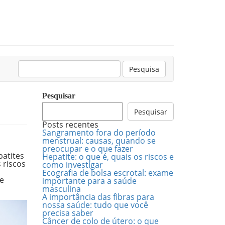
Pesquisar:
Pesquisa
Pesquisar
Pesquisar
Posts recentes
Sangramento fora do período
menstrual: causas, quando se
preocupar e o que fazer
patites
Hepatite: o que é, quais os riscos e
 riscos
como investigar
Ecografia de bolsa escrotal: exame
 e
importante para a saúde
masculina
A importância das fibras para
nossa saúde: tudo que você
precisa saber
Câncer de colo de útero: o que