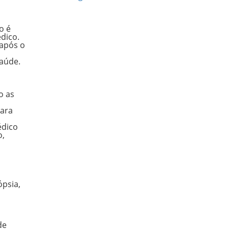
o é
édico.
 após o
aúde.
o as
para
édico
o,
psia,
de