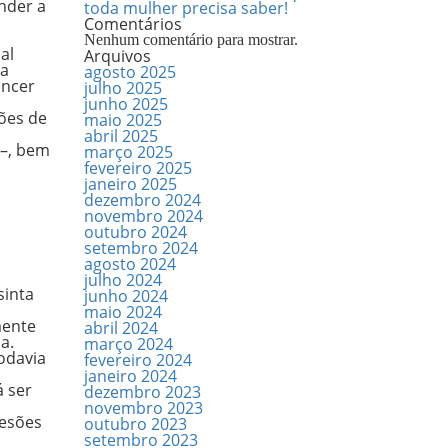
nder a
toda mulher precisa saber!
Comentários
Nenhum comentário para mostrar.
al
Arquivos
 a
agosto 2025
âncer
julho 2025
junho 2025
ções de
maio 2025
abril 2025
 –, bem
março 2025
fevereiro 2025
janeiro 2025
dezembro 2024
novembro 2024
outubro 2024
setembro 2024
agosto 2024
julho 2024
sinta
junho 2024
maio 2024
mente
abril 2024
ca.
março 2024
todavia
fevereiro 2024
janeiro 2024
 ser
dezembro 2023
novembro 2023
lesões
outubro 2023
setembro 2023