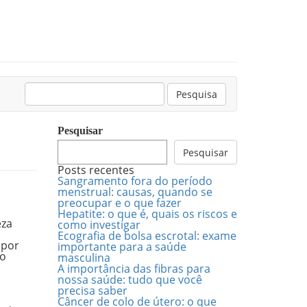
Pesquisar:
Pesquisa
Pesquisar
Pesquisar
Posts recentes
Sangramento fora do período
menstrual: causas, quando se
preocupar e o que fazer
o
Hepatite: o que é, quais os riscos e
eza
como investigar
Ecografia de bolsa escrotal: exame
 por
importante para a saúde
ao
masculina
A importância das fibras para
nossa saúde: tudo que você
precisa saber
Câncer de colo de útero: o que