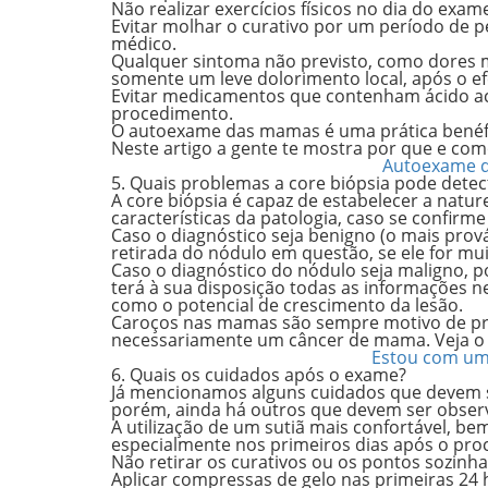
Não realizar exercícios físicos no dia do exam
Evitar molhar o curativo por um período de
médico.
Qualquer sintoma não previsto, como dores ma
somente um leve dolorimento local, após o ef
Evitar medicamentos que contenham ácido acet
procedimento.
O autoexame das mamas é uma prática benéfic
Neste artigo a gente te mostra por que e com
Autoexame d
5. Quais problemas a core biópsia pode dete
A core biópsia é capaz de estabelecer a natur
características da patologia, caso se confirm
Caso o diagnóstico seja benigno (o mais prová
retirada do nódulo em questão, se ele for mui
Caso o diagnóstico do nódulo seja maligno,
terá à sua disposição todas as informações 
como o potencial de crescimento da lesão.
Caroços nas mamas são sempre motivo de pre
necessariamente um câncer de mama. Veja o 
Estou com um
6. Quais os cuidados após o exame?
Já mencionamos alguns cuidados que devem s
porém, ainda há outros que devem ser obse
A utilização de um sutiã mais confortável, b
especialmente nos primeiros dias após o pr
Não retirar os curativos ou os pontos sozinha
Aplicar compressas de gelo nas primeiras 24 