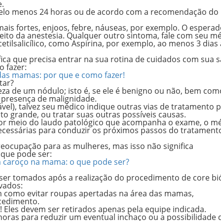
e.
 pelo menos 24 horas ou de acordo com a recomendação do
is fortes, enjoos, febre, náuseas, por exemplo. O esperad
eito da anestesia. Qualquer outro sintoma, fale com seu m
ilsalicílico, como Aspirina, por exemplo, ao menos 3 dias
a que precisa entrar na sua rotina de cuidados com sua s
o fazer:
as mamas: por que e como fazer!
ctar?
eza de um nódulo; isto é, se ele é benigno ou não, bem com
e presença de malignidade.
vel), talvez seu médico indique outras vias de tratamento 
to grande, ou tratar suas outras possíveis causas.
 por meio do laudo patológico que acompanha o exame, o m
necessárias para conduzir os próximos passos do tratament
ocupação para as mulheres, mas isso não significa
que pode ser:
 caroço na mama: o que pode ser?
er tomados após a realização do procedimento de core bió
rvados:
em como evitar roupas apertadas na área das mamas,
ocedimento.
! Eles devem ser retirados apenas pela equipe indicada.
horas para reduzir um eventual inchaço ou a possibilidade 