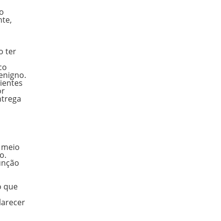
 o
te,
o ter
co
enigno.
ientes
or
ntrega
 meio
o.
unção
o que
larecer