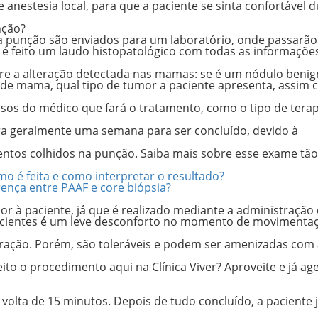
anestesia local, para que a paciente se sinta confortável 
unção?
a punção são enviados para um laboratório, onde passarão
, é feito um laudo histopatológico com todas as informaçõe
re a alteração detectada nas mamas: se é um nódulo beni
de mama, qual tipo de tumor a paciente apresenta, assim
sos do médico que fará o tratamento, como o tipo de terap
ra geralmente uma semana para ser concluído, devido à
entos colhidos na punção. Saiba mais sobre esse exame tão
o é feita e como interpretar o resultado?
rença entre PAAF e core biópsia?
r à paciente, já que é realizado mediante a administração
pacientes é um leve desconforto no momento de movimenta
ação. Porém, são toleráveis e podem ser amenizadas com 
to o procedimento aqui na Clínica Viver? Aproveite e já ag
 volta de
15 minutos.
Depois de tudo concluído, a paciente 