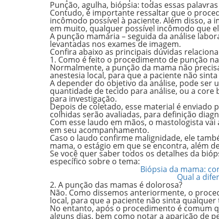
Punção, agulha, biópsia: todas essas palavr
Contudo, é importante ressaltar que o proced
incômodo possível à paciente. Além disso, a
em muito, qualquer possível incômodo que e
A punção mamária – seguida da análise laborato
levantadas nos exames de imagem.
Confira abaixo as principais dúvidas relacio
1. Como é feito o procedimento de punção 
Normalmente, a punção da mama não precisa 
anestesia local, para que a paciente não sin
A depender do objetivo da análise, pode ser 
quantidade de tecido para análise, ou a core 
para investigação.
Depois de coletado, esse material é enviado
colhidas serão avaliadas, para definição diag
Com esse laudo em mãos, o mastologista vai a
em seu acompanhamento.
Caso o laudo confirme malignidade, ele tamb
mama, o estágio em que se encontra, além de
Se você quer saber todos os detalhes da bi
específico sobre o tema:
Biópsia da mama: com
Qual a dife
2. A punção das mamas é dolorosa?
Não. Como dissemos anteriormente, o proced
local, para que a paciente não sinta qualquer
No entanto, após o procedimento é comum qu
alguns dias, bem como notar a aparição de 