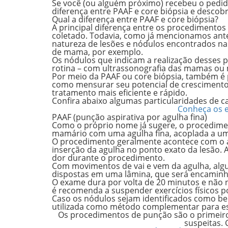
Se você (ou alguém próximo) recebeu o pedi
diferença entre PAAF e core biópsia e desco
Qual a diferença entre PAAF e core biópsia?
A principal diferença entre os procedimentos 
coletado. Todavia, como já mencionamos ante
natureza de lesões e nódulos encontrados na
de mama, por exemplo.
Os nódulos que indicam a realização desses
rotina
– com ultrassonografia das mamas ou
Por meio da PAAF ou core biópsia, também é po
como mensurar seu potencial de crescimento.
tratamento mais eficiente e rápido.
Confira abaixo algumas particularidades de
Conheça os e
PAAF (punção aspirativa por agulha fina)
Como o próprio nome já sugere, o procedimen
mamário com uma agulha fina, acoplada a um
O procedimento geralmente acontece com o
inserção da agulha no ponto exato da lesão. A
dor durante o procedimento.
Com movimentos de vai e vem da agulha, alg
dispostas em uma lâmina, que será encaminha
O exame dura por volta de
20 minuto
s e não 
é recomenda a suspender exercícios físicos p
Caso os nódulos sejam identificados como b
utilizada como método complementar para es
Os procedimentos de punção são o primeiro 
suspeitas.