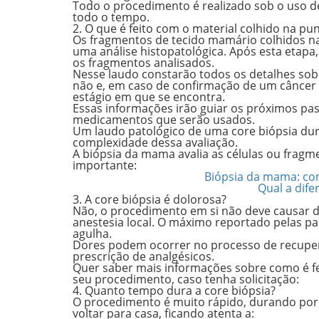
Todo o procedimento é realizado sob o uso de 
todo o tempo.
2. O que é feito com o material colhido na p
Os fragmentos de tecido mamário colhidos n
uma análise histopatológica. Após esta etapa
os fragmentos analisados.
Nesse laudo constarão todos os detalhes sob
não e, em caso de confirmação de um câncer 
estágio em que se encontra.
Essas informações irão guiar os próximos pas
medicamentos que serão usados.
Um laudo patológico de uma core biópsia du
complexidade dessa avaliação.
A biópsia da mama avalia as células ou fragm
importante:
Biópsia da mama: com
Qual a dife
3. A core biópsia é dolorosa?
Não, o procedimento em si não deve causar do
anestesia local. O máximo reportado pelas 
agulha.
Dores podem ocorrer no processo de recuper
prescrição de analgésicos.
Quer saber mais informações sobre como é fei
seu procedimento, caso tenha solicitação:
4. Quanto tempo dura a core biópsia?
O procedimento é muito rápido, durando por
voltar para casa, ficando atenta a: