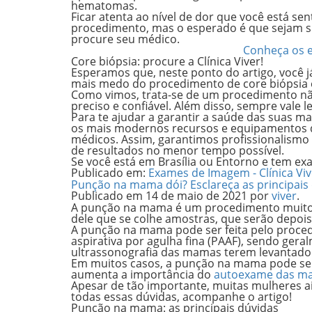
hematomas.
Ficar atenta ao nível de dor que você está sen
procedimento, mas o esperado é que sejam s
procure seu médico.
Conheça os e
Core biópsia: procure a Clínica Viver!
Esperamos que, neste ponto do artigo, você j
mais medo do procedimento de core biópsia e 
Como vimos, trata-se de um procedimento não
preciso e confiável. Além disso, sempre vale 
Para te ajudar a garantir a saúde das suas m
os mais modernos recursos e equipamentos d
médicos. Assim, garantimos profissionalismo
de resultados no menor tempo possível.
Se você está em Brasília ou Entorno e tem ex
Publicado em:
Exames de Imagem - Clínica Viv
Punção na mama dói? Esclareça as principais
Publicado em
14 de maio de 2021
por
viver
.
A punção na mama
é um procedimento muito
dele que se colhe amostras, que serão depois
A punção na mama pode ser feita pelo proc
aspirativa por agulha fina
(PAAF), sendo gera
ultrassonografia das mamas terem levantado
Em muitos casos, a punção na mama pode ser
aumenta a importância do
autoexame das m
Apesar de tão importante, muitas mulheres a
todas essas dúvidas, acompanhe o artigo!
Punção na mama: as principais dúvidas