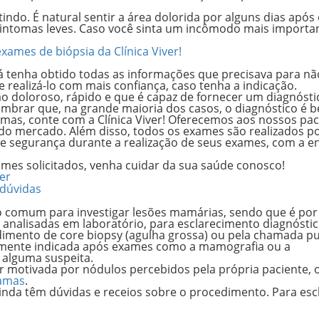
tindo. É natural sentir a área dolorida por alguns dias após
intomas leves. Caso você sinta um incômodo mais importan
xames de biópsia da Clínica Viver!
á tenha obtido todas as informações que precisava para nã
realizá-lo com mais confiança, caso tenha a indicação.
 doloroso, rápido e que é capaz de fornecer um diagnósti
lembrar que, na grande maioria dos casos, o diagnóstico é b
amas, conte com a Clínica Viver! Oferecemos aos nossos pac
o mercado. Além disso, todos os exames são realizados p
 e segurança durante a realização de seus exames, com a e
ames solicitados, venha cuidar da sua saúde conosco!
er
 dúvidas
 comum para investigar lesões mamárias, sendo que é por
 analisadas em laboratório, para esclarecimento diagnóstic
edimento de
core biopsy
(agulha grossa) ou pela chamada
p
lmente indicada após exames como a mamografia ou a
 alguma suspeita.
 motivada por nódulos percebidos pela própria paciente, 
amas
.
inda têm dúvidas e receios sobre o procedimento. Para esc