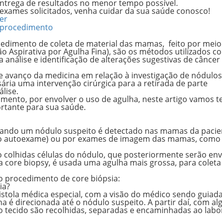
entrega de resultados no menor tempo possível.
 exames solicitados, venha cuidar da sua saúde conosco!
er
o procedimento
cedimento de coleta de material das mamas, feito por meio
o Aspirativa por Agulha Fina), são os métodos utilizados 
análise e identificação de alterações sugestivas de câncer
avanço da medicina em relação à investigação de nódulos
ária uma intervenção cirúrgica para a retirada de parte
álise.
mento, por envolver o uso de agulha, neste artigo vamos t
ortante para sua saúde.
ando um nódulo suspeito é detectado nas mamas da pacie
te o autoexame) ou por exames de imagem das mamas, como
ão
colhidas células
do nódulo, que posteriormente serão env
na
core biopsy
, é usada uma agulha mais grossa, para
coleta
 o procedimento de core biópsia:
sia?
stola médica especial, com a visão do médico sendo guiada
a é direcionada até o nódulo suspeito. A partir daí, com al
 tecido são recolhidas, separadas e encaminhadas ao labo