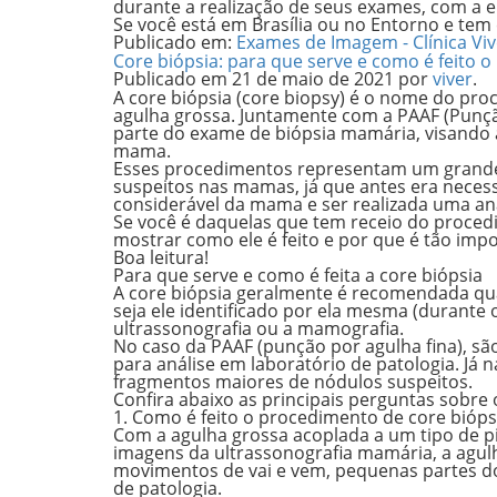
durante a realização de seus exames, com a 
Se você está em Brasília ou no Entorno e tem
Publicado em:
Exames de Imagem - Clínica Viv
Core biópsia: para que serve e como é feito 
Publicado em
21 de maio de 2021
por
viver
.
A core biópsia (core biopsy) é o nome do pro
agulha grossa. Juntamente com a PAAF (Punçã
parte do exame de biópsia mamária, visando a 
mama.
Esses procedimentos representam um grande 
suspeitos nas mamas, já que antes era necess
considerável da mama e ser realizada uma an
Se você é daquelas que tem receio do procedi
mostrar como ele é feito e por que é tão imp
Boa leitura!
Para que serve e como é feita a core biópsia
A core biópsia geralmente é recomendada qu
seja ele identificado por ela mesma (duran
ultrassonografia ou a mamografia.
No caso da
PAAF
(punção por agulha fina), s
para análise em laboratório de patologia. Já 
fragmentos maiores
de nódulos suspeitos.
Confira abaixo as principais perguntas sobre
1. Como é feito o procedimento de core bióp
Com a agulha grossa acoplada a um tipo de pi
imagens da ultrassonografia mamária, a agulh
movimentos de vai e vem, pequenas partes do
de patologia.