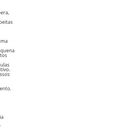
era,
peitas
 uma
pequena
ntos
lulas
itivo.
assos
e
ento.
ia
r