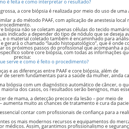
o é feita e como interpretar o resultado?
ossa, a core biópsia é realizada por meio do uso de uma 
imilar a do método PAAF, com aplicação de anestesia local 
 procedimento.
core biópsia não se coletam apenas células do tecido mamári
is indicado a depender do tipo de nódulo que se deseja av
s, e o material coletado também é encaminhado para análi
o e gerará o chamado “laudo histopatológico”, que é onde 
iar os próximos passos do profissional que acompanha a pa
pecífico sobre core biópsia, com todas as informações qu
precisa:
que serve e como é feito o procedimento?
ças e as diferenças entre PAAF e core biópsia, além de
sar de serem fundamentais para a saúde da mulher, ainda 
uma biópsia com um diagnóstico automático de câncer, o qu
 maioria dos casos, os resultados serão benignos, mas ess
cer de mama, a detecção precoce da lesão – por meio de
– aumenta muito as chances de tratamento e cura da pacie
ssencial contar com profissionais de confiança para a real
cientes os mais modernos recursos e equipamentos do merc
por médicos. Assim, garantimos profissionalismo e seguran