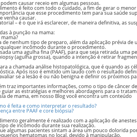
as podem causar receio em algumas pessoas.
imento é feito com todo o cuidado, a fim de gerar o menor
 importância que esse procedimento tem para sua saúde sup
le venha causar.
rial – é o que irá esclarecer, de maneira definitiva, as sus
nadas à punção na mama:
na mama?
de nenhum tipo de preparo, além da aplicação prévia de
ta qualquer incômodo durante o procedimento.
usada uma agulha fina (PAAF), para que seja retirada uma 
biopsy (agulha grossa), quando a intenção é retirar fragme
 para a chamada
análise
histopatológica
, que é quando as cé
nóstica. Após isso é emitido um laudo com o resultado defin
valiar se a lesão é ou não benigna e definir os próximos p
ém traz importantes informações, como o tipo de câncer d
 guiar as estratégias e melhores abordagens para o tratam
ópsia de mama, em nosso Blog você encontra um conteúdo
o é feita e como interpretar o resultado?
rença entre PAAF e core biópsia?
imento geralmente é realizado com a aplicação de anestes
 tipo de incômodo durante sua realização.
e algumas pacientes sintam a área um pouco dolorida po
pequenos hematomas no local, devido à manipulação.