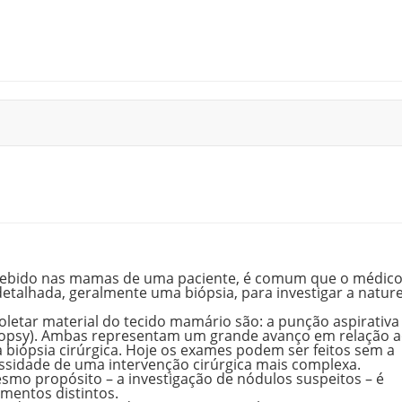
cebido nas mamas de uma paciente, é comum que o médic
etalhada, geralmente uma biópsia, para investigar a natur
letar material do tecido mamário são: a
punção aspirativa
opsy).
Ambas representam um grande avanço em relação 
a biópsia cirúrgica. Hoje os exames podem ser feitos sem a
ssidade de uma intervenção cirúrgica mais complexa.
smo propósito – a investigação de nódulos suspeitos – é
mentos distintos.