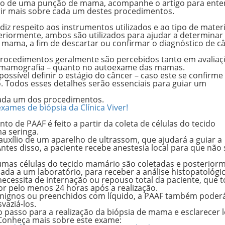
do de uma punção de mama, acompanhe o artigo para ente
brir mais sobre cada um destes procedimentos.
diz respeito aos instrumentos utilizados e ao tipo de materi
riormente, ambos são utilizados para ajudar a determinar
 mama, a fim de descartar ou confirmar o diagnóstico de c
 procedimentos geralmente são percebidos tanto em
avalia
 mamografia – quanto no
autoexame das mamas
.
ssível definir o estágio do câncer – caso este se confirme
 Todos esses detalhes serão essenciais para guiar um
 cada um dos procedimentos.
xames de biópsia da Clínica Viver!
to de PAAF é feito a partir da
coleta de células
do tecido
a seringa.
auxílio de um aparelho de ultrassom
, que ajudará a guiar a
ntes disso, a paciente recebe anestesia local para que não 
umas células do tecido mamário são coletadas e posterior
da a um laboratório, para receber a análise
histopatológi
necessita de internação ou repouso total da paciente, que 
or pelo menos 24 horas após a realização.
enignos ou preenchidos com líquido, a PAAF também poderá
vaziá-los.
passo para a realização da biópsia de mama e esclarecer 
 Conheça mais sobre este exame: