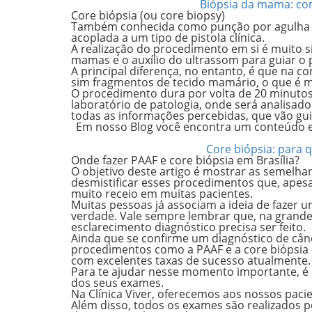
Biópsia da mama: com
Core biópsia (ou core biopsy)
Também conhecida como punção por agulha gr
acoplada a um tipo de pistola clínica.
A realização do procedimento em si é muito s
mamas e o auxílio do ultrassom para guiar o
A principal diferença, no entanto, é que na 
sim fragmentos de tecido mamário, o que é ma
O procedimento dura por volta de 20 minuto
laboratório de patologia, onde será analisad
todas as informações percebidas, que vão gu
Em nosso Blog você encontra um conteúdo es
Core biópsia: para 
Onde fazer PAAF e core biópsia em Brasília?
O objetivo deste artigo é mostrar as semelhan
desmistificar esses procedimentos que, ape
muito receio em muitas pacientes.
Muitas pessoas já associam a ideia de fazer 
verdade. Vale sempre lembrar que, na grande
esclarecimento diagnóstico precisa ser feito.
Ainda que se confirme um diagnóstico de cân
procedimentos como a PAAF e a core biópsia 
com excelentes taxas de sucesso atualmente.
Para te ajudar nesse momento importante, é e
dos seus exames.
Na Clínica Viver, oferecemos aos nossos pa
Além disso, todos os exames são realizados 