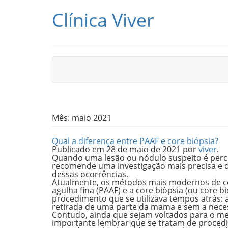
Pular para o conteúdo
Clínica Viver
Mês:
maio 2021
Qual a diferença entre PAAF e core biópsia?
Publicado em
28 de maio de 2021
por
viver
.
Quando uma lesão ou nódulo suspeito é per
recomende uma investigação mais precisa e d
dessas ocorrências.
Atualmente, os métodos mais modernos de co
agulha fina (PAAF) e a core biópsia (ou core bi
procedimento que se utilizava tempos atrás: 
retirada de uma parte da mama e sem a nece
Contudo, ainda que sejam voltados para o me
importante lembrar que se tratam de procedi