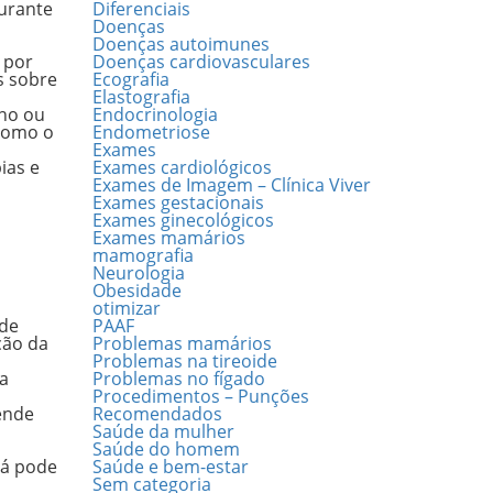
durante
Diferenciais
Doenças
Doenças autoimunes
 por
Doenças cardiovasculares
s sobre
Ecografia
Elastografia
gno ou
Endocrinologia
 como o
Endometriose
Exames
ias e
Exames cardiológicos
Exames de Imagem – Clínica Viver
Exames gestacionais
Exames ginecológicos
Exames mamários
mamografia
Neurologia
Obesidade
otimizar
 de
PAAF
ção da
Problemas mamários
Problemas na tireoide
a
Problemas no fígado
Procedimentos – Punções
ende
Recomendados
Saúde da mulher
Saúde do homem
já pode
Saúde e bem-estar
Sem categoria