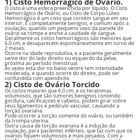
1) Cisto Hemorrágico de Ovário.
O cisto é uma esfera preenchida por líquido. O Cisto
Hemorrágico de Ovário, ou Cisto de Corpo Lúteo
Hemorrágico é um cisto que contém sangue em seu
interior. É completamente benigno, e comum após a
ovulação, quando um pequeno vaso da parede do
ovário se rompe e enche a cavidade de sangue.
Geralmente os cistos hemorrágicos são menores que
6.0 cm, e desaparecem espontaneamente em torno de
2 meses.
Ocorre na idade reprodutiva, e a paciente geralmente
sente dor do lado direito ou esquerdo da pelve,
próxima ao período menstrual.
Às vezes esta dor no baixo ventre tem intensidade
moderada, e quando ocorre do direito, pode ser
confundida com apendicite.
2) Cisto de Ovário Torcido
Os cistos maiores que 6.0 cm, e os teratomas
volumosos, que são tumores benignos contendo
gordura, calcificaçoes e cabelos, podem girar sobre
seus ligamentos e pedículo vascular, causando a
torção ovariana.
Pode ocorrer a torção somente do ovário, ou também
da trompa uterina.
Outra causa de torção ovariana é a indução da
ovulação, para pacientes inférteis, que faz com que os
ovários fiquem volumosos e mais pesados. Com a