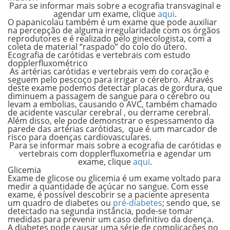
Para se informar mais sobre a ecografia transvaginal e
agendar um exame, clique
aqui
.
O papanicolau
também é um exame que pode auxiliar
na percepção de alguma irregularidade com os órgãos
reprodutores e é realizado pelo ginecologista, com a
coleta de material “raspado” do colo do útero.
Ecografia de carótidas e vertebrais com estudo
dopplerfluxométrico
As artérias carótidas e vertebrais vem do coração e
seguem pelo pescoço para irrigar o cérebro.
Através
deste exame podemos detectar placas de gordura, que
diminuem a passagem de sangue para o cérebro ou
levam a embolias, causando o
AVC,
também chamado
de acidente vascular cerebral , ou
derrame cerebral.
Além disso, ele pode demonstrar o espessamento da
parede das artérias carótidas, que é um marcador de
risco para doenças cardiovasculares.
Para se informar mais sobre a ecografia de carótidas e
vertebrais com dopplerfluxometria e agendar um
exame, clique
aqui
.
Glicemia
Exame de glicose ou glicemia é um exame voltado para
medir a quantidade de açúcar no sangue. Com esse
exame, é possível descobrir se a paciente apresenta
um quadro de diabetes ou
pré-diabetes
; sendo que, se
detectado na segunda instância, pode-se tomar
medidas para prevenir um caso definitivo da doença.
A diabetes pode causar uma série de complicações no