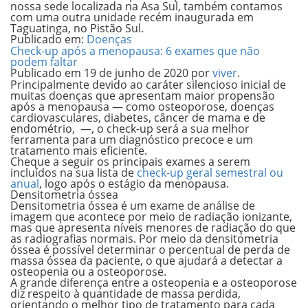
nossa sede localizada na Asa Sul, também contamos
com uma outra unidade recém inaugurada em
Taguatinga, no Pistão Sul.
Publicado em:
Doenças
Check-up após a menopausa: 6 exames que não
podem faltar
Publicado em
19 de junho de 2020
por
viver
.
Principalmente devido ao caráter silencioso inicial de
muitas doenças que apresentam maior propensão
após a menopausa — como osteoporose, doenças
cardiovasculares, diabetes, câncer de mama e de
endométrio, —, o check-up será a sua melhor
ferramenta para um diagnóstico precoce e um
tratamento mais eficiente.
Cheque a seguir os principais exames a serem
incluídos na sua lista de
check-up geral semestral ou
anual
, logo após o estágio da menopausa.
Densitometria óssea
Densitometria óssea é um exame de análise de
imagem que acontece por meio de radiação ionizante,
mas que apresenta níveis menores de radiação do que
as radiografias normais. Por meio da densitometria
óssea é possível determinar o percentual de perda de
massa óssea da paciente, o que ajudará a detectar a
osteopenia ou a osteoporose
.
A grande diferença entre a osteopenia e a osteoporose
diz respeito à quantidade de massa perdida,
orientando o melhor tipo de tratamento para cada