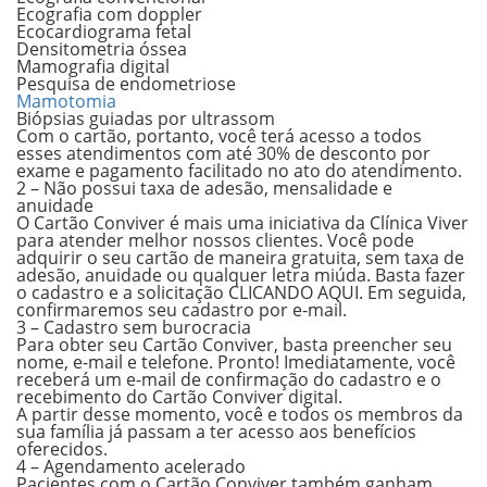
Ecografia com doppler
Ecocardiograma fetal
Densitometria óssea
Mamografia digital
Pesquisa de endometriose
Mamotomia
Biópsias guiadas por ultrassom
Com o cartão, portanto, você terá acesso a todos
esses atendimentos com
até 30% de desconto por
exame e pagamento facilitado no ato do atendimento
.
2 – Não possui taxa de adesão, mensalidade e
anuidade
O Cartão Conviver é mais uma iniciativa da Clínica Viver
para atender melhor nossos clientes. Você pode
adquirir o seu cartão de maneira gratuita, sem taxa de
adesão, anuidade ou qualquer letra miúda. Basta fazer
o cadastro e a solicitação CLICANDO AQUI. Em seguida,
confirmaremos seu cadastro por e-mail.
3 – Cadastro sem burocracia
Para obter seu Cartão Conviver,
basta preencher seu
nome, e-mail e telefone
. Pronto! Imediatamente, você
receberá um e-mail de confirmação do cadastro e o
recebimento do Cartão Conviver digital.
A partir desse momento, você e todos os membros da
sua família já passam a ter acesso aos benefícios
oferecidos.
4 – Agendamento acelerado
Pacientes com o Cartão Conviver também ganham