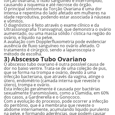
torção ovariana, o fluxo sanguíneo é interrompido,
causando a isquemia e até necrose do órgão.
O principal sintoma da Torção Ovariana é uma dor
intensa e repentina do lado afetado em mulheres na
idade reprodutiva, podendo estar associada à náuseas
e vômitos.
O diagnóstico é feito através o exame clínico e da
Ultrassonografia Transvaginal, que demonstra o ovário
aumentado, ou uma massa sólido / cística na região do
ovário, e líquido na pelve.
A avaliação com Dopplerfluxometria pode evidenciar
ausência de fluxo sanguíneo no ovário afetado. O
tratamento é cirúrgico, sendo a laparoscopia o
método de escolha.
3) Abscesso Tubo Ovariano
O abscesso tubo ovariano é outra possível causa de
dor no baixo ventre. Trata-se de uma coleção de pus,
que se forma na trompa e ovário, devido à uma
infecção bacteriana, que através da vagina, atinge o
útero, endométrio (camada interna que reveste o
útero), trompa e ovário.
Esta infecção geralmente é causada por bactérias
sexualmente transmissíveis, como a Clamidia, em 60%
dos casos, a Gardnerella e o Gonococo.
Com a evolução do processo, pode ocorrer a infecção
do peritônio, que é a membrana que reveste o
abdome internamente, acumulando liquido purulento
na pelve, e formando aderências, que podem causar