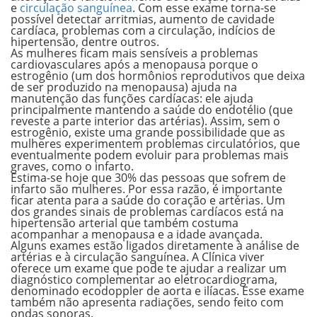
e
circulação sanguínea
.
Com esse exame torna-se
possível detectar arritmias, aumento de cavidade
cardíaca, problemas com a circulação, indícios de
hipertensão, dentre outros.
As mulheres ficam mais sensíveis a problemas
cardiovasculares após a menopausa porque o
estrogênio (um dos hormônios reprodutivos que deixa
de ser produzido na menopausa) ajuda na
manutenção das funções cardíacas: ele ajuda
principalmente mantendo a saúde do endotélio (que
reveste a parte interior das artérias).
Assim, sem o
estrogênio, existe uma grande possibilidade que as
mulheres experimentem problemas circulatórios, que
eventualmente podem evoluir para problemas mais
graves, como o infarto.
Estima-se hoje que 30% das pessoas que sofrem de
infarto são mulheres. Por essa razão, é importante
ficar atenta para a saúde do coração e artérias. Um
dos grandes sinais de problemas cardíacos está na
hipertensão arterial que também costuma
acompanhar a menopausa e a idade avançada.
Alguns exames estão ligados diretamente à análise de
artérias e à circulação sanguínea.
A Clínica viver
oferece um exame que pode te ajudar a realizar um
diagnóstico complementar ao eletrocardiograma,
denominado ecodoppler de aorta e ilíacas
. Esse exame
também não apresenta radiações, sendo feito com
ondas sonoras.