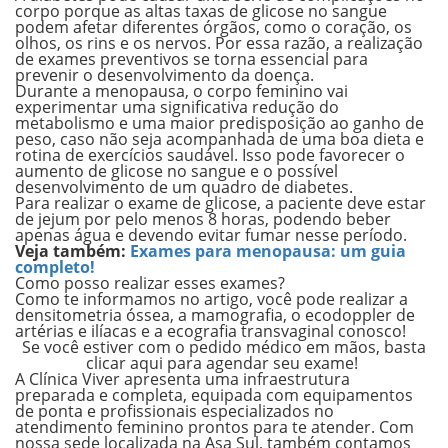
corpo porque as altas taxas de glicose no sangue
podem afetar diferentes órgãos, como o coração, os
olhos, os rins e os nervos
. Por essa razão, a realização
de exames preventivos se torna essencial para
prevenir o desenvolvimento da doença.
Durante a menopausa, o corpo feminino vai
experimentar uma significativa redução do
metabolismo e uma maior predisposição ao ganho de
peso, caso não seja acompanhada de uma boa dieta e
rotina de exercícios saudável. Isso pode favorecer o
aumento de glicose no sangue e o possível
desenvolvimento de um quadro de diabetes.
Para realizar o exame de glicose, a paciente deve estar
de jejum por pelo menos 8 horas, podendo beber
apenas água e devendo evitar fumar nesse período.
Veja também:
Exames para menopausa: um guia
completo!
Como posso realizar esses exames?
Como te informamos no artigo, você pode realizar
a
densitometria óssea, a mamografia, o ecodoppler de
artérias e ilíacas e a ecografia transvaginal conosco!
Se você estiver com o pedido médico em mãos, basta
clicar aqui para agendar seu exame!
A Clínica Viver apresenta uma infraestrutura
preparada e completa, equipada com equipamentos
de ponta e profissionais especializados no
atendimento feminino prontos para te atender. Com
nossa sede localizada na Asa Sul, também contamos