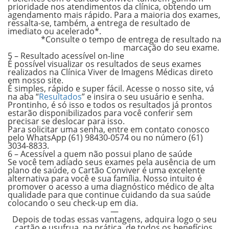
prioridade nos atendimentos da clínica, obtendo um
agendamento mais rápido. Para a maioria dos exames,
ressalta-se, também, a entrega de resultado de
imediato ou acelerado*.
*Consulte o tempo de entrega de resultado na
marcação do seu exame.
5 – Resultado acessível on-line
É possível visualizar os resultados de seus exames
realizados na Clínica Viver de Imagens Médicas direto
em nosso site.
⠀⠀⠀⠀
É simples, rápido e super fácil. Acesse o nosso site, vá
na aba “
Resultados
” e insira o seu usuário e senha.
Prontinho, é só isso e todos os resultados já prontos
estarão disponibilizados para você conferir sem
precisar se deslocar para isso.
⠀
Para solicitar uma senha, entre em contato conosco
pelo WhatsApp (61) 98430-0574 ou no número (61)
3034-8833.
6 – Acessível a quem não possui plano de saúde
Se você tem adiado seus exames pela ausência de um
plano de saúde, o Cartão Conviver é uma excelente
alternativa para você e sua família. Nosso intuito é
promover o acesso a uma diagnóstico médico de alta
qualidade para que continue cuidando da sua saúde
colocando o seu check-up em dia.
—
Depois de todas essas vantagens, adquira logo o seu
cartão e usufrua, na prática, de todos os benefícios.