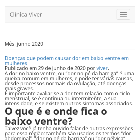
Pular
para
Clínica Viver
Alterna
o
conteúdo
Mês:
junho 2020
Doenças que podem causar dor em baixo ventre em
mulheres
Publicado em
29 de junho de 2020
por
viver
.
A dor no baixo ventre, ou “dor no pé da barriga” é uma
queixa comum em mulheres, e pode ter várias causas,
desde processos normais da ovulação, até doenças
mais graves.
É importante avaliar se a dor tem relação com o ciclo
menstrual, se é contínua ou intermitente, a sua
intensidade, e se existem outros sintomas associados.
O que é e onde fica o
baixo ventre?
Talvez você já tenha ouvido falar de outras expressões
para essa região: também são usados os termos “dor
abdominal”, “dor no pé da barriga” ou “dor pélvica”.