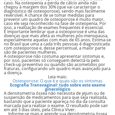
caso. Na osteopenia a perda de cálcio ainda não
chegou à margem dos 30% (que vai caracterizar o
diagnóstico de osteoporose), sendo mais facilmente
reversível.
A chance de se tomar medidas para
prevenir um quadro de osteoporose é muito maior,
caso ele seja reconhecido na fase de osteopenia.
Por
isso, a realização de exames frequentes é essencial.
É importante lembrar que a
osteoporose é uma das
doenças que mais afeta as mulheres pós-menopausa,
especialmente aquelas com mais de 65 anos.
Estima-se
no Brasil que uma a cada três pessoas é diagnosticada
com osteoporose e, desse percentual, a maior parte
são de pacientes mulheres.
A osteoporose não costuma apresentar sintomas e,
por isso, pacientes só conseguem detectá-la pelo
check-up preventivo ou quando são acometidos por
fraturas, configurando um quadro mais avançado para
a doença.
Leia mais:
Osteoporose: O que é e quais são os sintomas
Ecografia Transvaginal: tudo sobre este exame
ginecológico
A densitometria óssea não necessita de jejum ou de
suspensão de medicamentos para que seja realizada,
bastando que a paciente apareça no dia da consulta
marcada para realizar o exame. O resultado pode sair
em até 3 dias úteis, pela Clínica Viver.
Informe-se mais e agende sua densitometria óssea