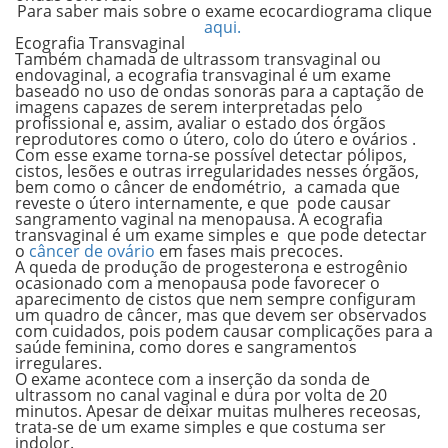
Para saber mais sobre o exame ecocardiograma clique
aqui.
Ecografia Transvaginal
Também chamada de ultrassom transvaginal ou
endovaginal, a ecografia transvaginal é um exame
baseado no uso de ondas sonoras para a captação de
imagens capazes de serem interpretadas pelo
profissional e, assim, avaliar o estado dos órgãos
reprodutores como o útero, colo do útero e ovários .
Com esse exame torna-se possível detectar pólipos,
cistos, lesões e outras irregularidades nesses órgãos,
bem como o câncer de endométrio, a camada que
reveste o útero internamente, e que pode causar
sangramento vaginal na menopausa. A ecografia
transvaginal é um exame simples e que pode detectar
o
câncer de ovário
em fases mais precoces.
A queda de produção de progesterona e estrogênio
ocasionado com a menopausa pode favorecer o
aparecimento de cistos que nem sempre configuram
um quadro de câncer, mas que devem ser observados
com cuidados, pois podem causar complicações para a
saúde feminina
, como dores e sangramentos
irregulares.
O exame acontece com a inserção da sonda de
ultrassom no canal vaginal e dura por volta de 20
minutos. Apesar de deixar muitas mulheres receosas,
trata-se de um exame simples e que costuma ser
indolor.