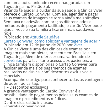
com uma outra unidade recém inauguradas em
Taguatinga, no Pistão Sul.
Visando te ajudar a cuidar da sua saúde, a Clínica Viver
oferece
o Cartão Conviver.
Com ele, agendar e pagar
seus exames de imagem se torna ainda mais simples.
Sem taxa de adesão, com preços diferenciados e
métodos de pagamento facilitado, o cartão Viver pode
ajudar você e sua família a ficarem mais saudáveis
hoje.
Publicado em:
Atitude Saudável
Cartão Conviver: como solicitar e vantagens de aderir
Publicado em
12 de junho de 2020
por
viver
.
A Clínica Viver é uma das clínicas de exames por
imagem mais completas, presente em Brasília e em
Taguatinga. Além de oferecer uma variedade de
convênios
para facilitar o acesso aos pacientes, a
clínica também disponibiliza o
Cartão Conviver
para
facilitar ainda mais os pagamentos de exames
realizados na clínica, com descontos exclusivos e
especiais.
Acompanhe o artigo para conhecer todas as vantagens
de aderir ao cartão.
1 – Descontos exclusivos
A grande vantagem do Cartão Conviver é a
possibilidade de pagar menos pelos seus exames de
imagem e procedimentos médicos.
Dentre eles, estão inclusos:
Ecografia convencional