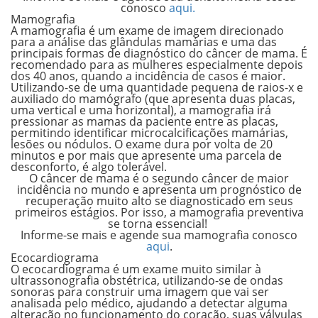
conosco
aqui.
Mamografia
A mamografia é um exame de imagem direcionado
para a análise das glândulas mamárias e uma das
principais formas de diagnóstico do câncer de mama
. É
recomendado para as mulheres especialmente depois
dos 40 anos, quando a incidência de casos é maior.
Utilizando-se de uma quantidade pequena de raios-x e
auxiliado do mamógrafo (que apresenta duas placas,
uma vertical e uma horizontal), a mamografia irá
pressionar as mamas da paciente entre as placas,
permitindo identificar microcalcificações mamárias,
lesões ou nódulos. O exame dura por volta de 20
minutos e por mais que apresente uma parcela de
desconforto, é algo tolerável.
O câncer de mama é o segundo câncer de maior
incidência no mundo e apresenta um prognóstico de
recuperação muito alto se diagnosticado em seus
primeiros estágios. Por isso, a mamografia preventiva
se torna essencial!
Informe-se mais e agende sua mamografia conosco
aqui
.
Ecocardiograma
O ecocardiograma é um exame muito similar à
ultrassonografia obstétrica, utilizando-se de ondas
sonoras para construir uma imagem que vai ser
analisada pelo médico, ajudando a detectar alguma
alteração no funcionamento do coração, suas válvulas