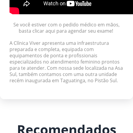
Se você estiver com o pedido médico em mãos,
basta clicar aqui para agendar seu exame!
A Clínica Viver apresenta uma infraestrutura
preparada e completa, equipada com
equipamentos de ponta e profissionais
especializados no atendimento feminino prontos
para te atender. Com nossa sede localizada na Asa
Sul, também contamos com uma outra unidade
recém inaugurada em Taguatinga, no Pistão Sul.
Recomendados