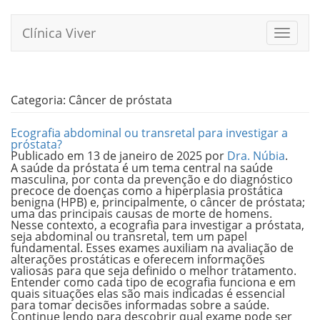
Pular
para
Clínica Viver
Alterna
o
conteúdo
Categoria:
Câncer de próstata
Ecografia abdominal ou transretal para investigar a
próstata?
Publicado em
13 de janeiro de 2025
por
Dra. Núbia
.
A saúde da próstata é um tema central na saúde
masculina, por conta da prevenção e do diagnóstico
precoce de doenças como a hiperplasia prostática
benigna (HPB) e, principalmente, o câncer de próstata;
uma das principais causas de morte de homens.
Nesse contexto, a ecografia para investigar a próstata,
seja abdominal ou transretal, tem um papel
fundamental. Esses exames auxiliam na avaliação de
alterações prostáticas e oferecem informações
valiosas para que seja definido o melhor tratamento.
Entender como cada tipo de ecografia funciona e em
quais situações elas são mais indicadas é essencial
para tomar decisões informadas sobre a saúde.
Continue lendo para descobrir qual exame pode ser