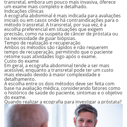
transretal, embora um pouco mais invasiva, oferece
um exame mais
completo e detalhado
.
Indicações clínicas
A ecografia abdominal é mais indicada para
avaliações
iniciais
ou em casos onde há contraindicações para o
método transretal. A transretal, por sua vez, é a
escolha preferencial em
situações que exigem
precisão
, como na suspeita de câncer de próstata ou
na necessidade de guiar biópsias.
Tempo de realização e recuperação
Ambos os métodos
são rápidos
e não requerem
tempo de recuperação, permitindo que o paciente
retome suas atividades logo após o exame.
Custo do exame
Em geral, a ecografia abdominal tende a ser
mais
acessível
, enquanto a transretal pode ter um
custo
mais elevado
devido à maior complexidade e
detalhamento.
A escolha entre os dois métodos deve ser feita com
base na avaliação médica, considerando fatores como
o histórico de saúde do paciente, sintomas e o objetivo
do exame.
Quando realizar a ecografia para investigar a próstata?