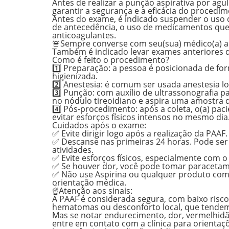
Antes de realizar a punção aspirativa por agu
garantir a segurança e a eficácia do procedim
Antes do exame, é indicado suspender o uso 
de antecedência, o uso de medicamentos que c
anticoagulantes.
🚨Sempre converse com seu(sua) médico(a) a
Também é indicado levar exames anteriores d
Como é feito o procedimento?
1️⃣ Preparação
: a pessoa é posicionada de fo
higienizada.
2️⃣ Anestesia
: é comum ser usada anestesia lo
3️⃣ Punção
: com auxílio de ultrassonografia p
no nódulo tireoidiano e aspira uma amostra d
4️⃣ Pós-procedimento
: após a coleta, o(a) p
evitar esforços físicos intensos no mesmo dia
Cuidados após o exame:
✅ Evite dirigir logo após a realização da PAAF.
✅ Descanse nas primeiras 24 horas. Pode ser
atividades.
✅ Evite esforços físicos, especialmente com 
✅ Se houver dor, você pode tomar paracetam
✅ Não use Aspirina ou qualquer produto com á
orientação médica.
☝️Atenção aos sinais:
A PAAF é considerada segura, com baixo ris
hematomas ou desconforto local, que tende
Mas se notar endurecimento, dor, vermelhidão,
entre em contato com a clínica para orientaç