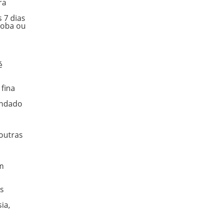
ra
 7 dias
loba ou
é
 fina
endado
outras
om
s
ia,