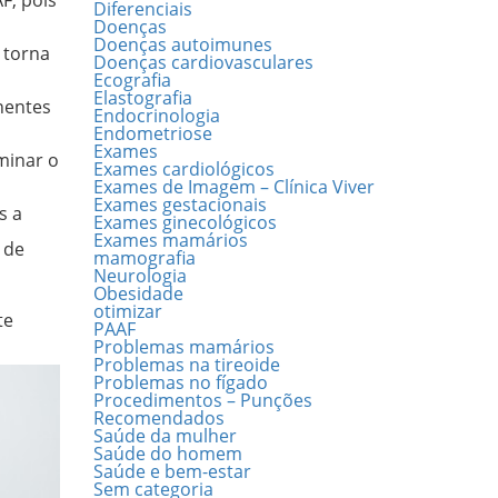
F, pois
Diferenciais
Doenças
Doenças autoimunes
 torna
Doenças cardiovasculares
Ecografia
Elastografia
nentes
Endocrinologia
Endometriose
Exames
minar o
Exames cardiológicos
Exames de Imagem – Clínica Viver
Exames gestacionais
s a
Exames ginecológicos
Exames mamários
 de
mamografia
Neurologia
Obesidade
otimizar
te
PAAF
Problemas mamários
Problemas na tireoide
Problemas no fígado
Procedimentos – Punções
Recomendados
Saúde da mulher
Saúde do homem
Saúde e bem-estar
Sem categoria