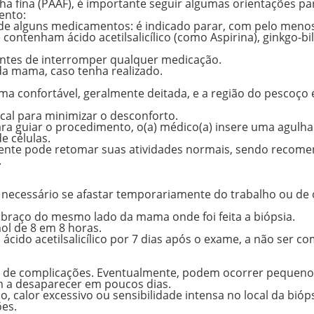
lha fina (PAAF), é importante seguir algumas orientações pa
ento:
de alguns medicamentos: é indicado parar, com pelo menos
ontenham ácido acetilsalicílico (como Aspirina), ginkgo-bi
ntes de interromper qualquer medicação.
a mama, caso tenha realizado.
rma confortável, geralmente deitada, e a região do pescoço 
cal para minimizar o desconforto.
ara guiar o procedimento, o(a) médico(a) insere uma agulha
e células.
aciente pode retomar suas atividades normais, sendo recom
.
 necessário se afastar temporariamente do trabalho ou de 
o braço do mesmo lado da mama onde foi feita a biópsia.
ol de 8 em 8 horas.
cido acetilsalicílico por 7 dias após o exame, a não ser c
co de complicações. Eventualmente, podem ocorrer pequeno
m a desaparecer em poucos dias.
 calor excessivo ou sensibilidade intensa no local da bióps
ões.