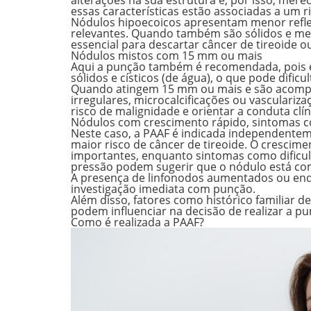
alterações na sua estrutura e, por isso, mer
essas características estão associadas a um
Nódulos hipoecoicos apresentam menor reflex
relevantes. Quando também são sólidos e me
essencial para descartar câncer de tireoide 
Nódulos mistos com 15 mm ou mais
Aqui a punção também é recomendada, pois 
sólidos e císticos (de água), o que pode dific
Quando atingem 15 mm ou mais e são acompa
irregulares, microcalcificações ou vasculari
risco de malignidade e orientar a conduta cl
Nódulos com crescimento rápido, sintomas co
Neste caso, a PAAF
é indicada independente
maior risco de câncer de tireoide. O crescime
importantes, enquanto sintomas como dificul
pressão podem sugerir que o nódulo está co
A presença de linfonodos aumentados ou end
investigação imediata com punção.
Além disso, fatores como histórico familiar d
podem influenciar na decisão de realizar a pu
Como é realizada a PAAF?