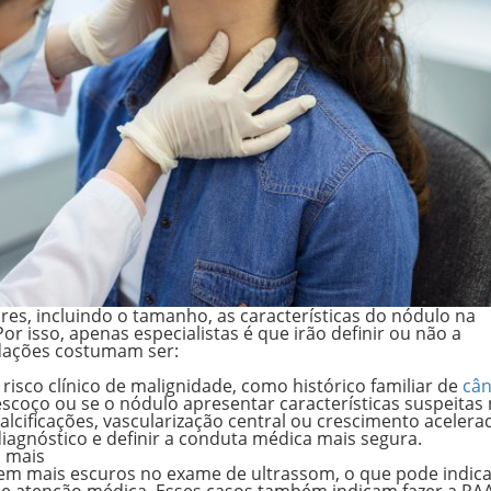
res, incluindo o tamanho, as características do nódulo na
Por isso,
apenas especialistas é que irão definir ou não a
ndações costumam ser:
isco clínico de malignidade, como histórico familiar de
cân
escoço ou se o nódulo apresentar características suspeitas
lcificações, vascularização central ou crescimento acelera
diagnóstico e definir a conduta médica mais segura.
 mais
cem
mais escuros no exame de ultrassom
, o que pode indic