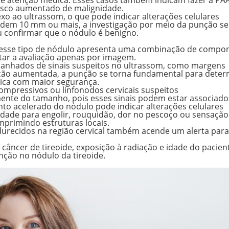
ece atenção médica. Esses casos também indicam fazer a PAA
 risco aumentado de malignidade.
o ao ultrassom, o que pode indicar alterações celulares
dem 10 mm ou mais, a investigação por meio da punção se
ou confirmar que o nódulo é benigno.
esse tipo de nódulo apresenta uma combinação de compo
ultar a avaliação apenas por imagem.
nhados de sinais suspeitos no ultrassom, como margens
zação aumentada, a punção se torna fundamental para deter
ínica com maior segurança.
mpressivos ou linfonodos cervicais suspeitos
mente do tamanho
, pois esses sinais podem estar associado
nto acelerado do nódulo pode indicar alterações celulares
dade para engolir, rouquidão, dor no pescoço ou sensação
mprimindo estruturas locais.
urecidos na região cervical também acende um alerta para
e câncer de tireoide, exposição à radiação e idade do pacien
nção no nódulo da tireoide.