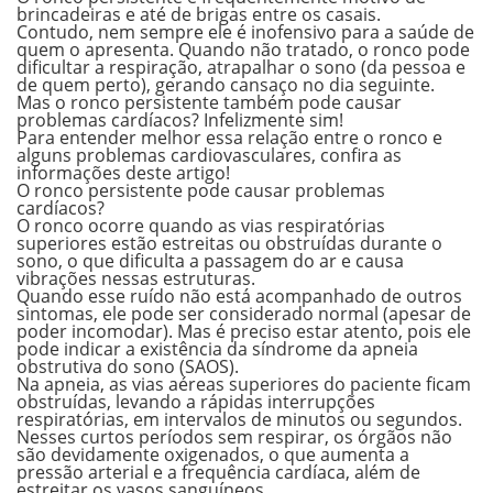
brincadeiras e até de brigas entre os casais.
Contudo, nem sempre ele é inofensivo para a saúde de
quem o apresenta. Quando não tratado, o ronco pode
dificultar a respiração, atrapalhar o sono (da pessoa e
de quem perto), gerando cansaço no dia seguinte.
Mas o ronco persistente também pode causar
problemas cardíacos? Infelizmente sim!
Para entender melhor essa relação entre o ronco e
alguns problemas cardiovasculares, confira as
informações deste artigo!
O ronco persistente pode causar problemas
cardíacos?
O ronco ocorre quando as
vias respiratórias
superiores estão estreitas ou obstruídas
durante o
sono, o que dificulta a passagem do ar e causa
vibrações nessas estruturas.
Quando esse ruído não está acompanhado de outros
sintomas, ele pode ser considerado normal (apesar de
poder incomodar). Mas é preciso estar atento, pois ele
pode indicar a existência da síndrome da apneia
obstrutiva do sono (SAOS).
Na apneia, as vias aéreas superiores do paciente ficam
obstruídas, levando a
rápidas interrupções
respiratórias
, em intervalos de minutos ou segundos.
Nesses curtos períodos sem respirar, os órgãos não
são devidamente oxigenados, o que
aumenta a
pressão arterial e a frequência cardíaca
, além de
estreitar os vasos sanguíneos
.