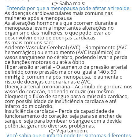
👉 Saiba mais:
Entenda por que a menopausa pode afetar a tireoide.
As doenças cardiovasculares mais comuns nas
mulheres após a menopausa
As alterações hormonais que ocorrem durante a
menopausa levam a importantes alterações no
organismo das mulheres, o que pode levar ao
desenvolvimento de doenças cardíacas.
As mais comuns são:
Acidente Vascular Cerebral (AVC)
– Rompimento (AVC
hemorrágico) ou entupimento (AVC isquêmico) de
vasos sanguíneos no cérebro, podendo levar a perda
de funções motoras ou até a óbito.
Hipertensão arterial –
O aumento da pressão arterial
definido como pressão maior ou igual a 140 x 90
mmHg é comum na pós menopausa, e aumenta o
risco de doenças coronarianas e AVC.
Doença arterial coronariana
– Acúmulo de gordura nos
vasos do coração, podendo reduzir (ou mesmo
bloquear) o fluxo de sangue para o músculo cardíaco,
com possibilidade de insuficiência cardíaca e até
infarto do miocárdio.
Insuficiência cardíaca
– Perda da capacidade de
funcionamento do coração, seja para se encher de
sangue, seja para bombear o sangue com a devida
potência, gerando diversos problemas.
👉 Veja também:
Você sabia que o infarto pode ter sintomas diferentes