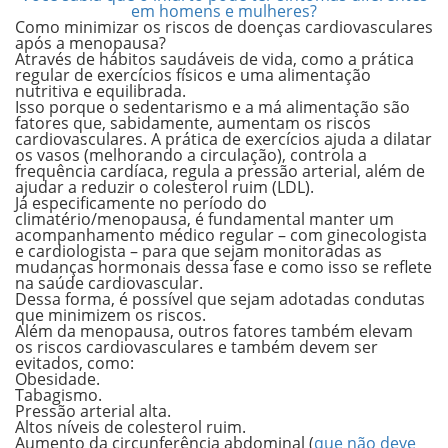
em homens e mulheres?
Como minimizar os riscos de doenças cardiovasculares
após a menopausa?
Através de hábitos saudáveis de vida, como a
prática
regular de exercícios físicos e uma alimentação
nutritiva e equilibrada
.
Isso porque o sedentarismo e a má alimentação são
fatores que, sabidamente, aumentam os riscos
cardiovasculares. A prática de exercícios ajuda a
dilatar
os vasos
(melhorando a circulação), controla a
frequência cardíaca
, regula a
pressão arterial
, além de
ajudar a reduzir o
colesterol
ruim (LDL).
Já especificamente no período do
climatério/menopausa, é fundamental manter um
acompanhamento médico regular – com ginecologista
e cardiologista – para que sejam monitoradas as
mudanças hormonais dessa fase e como isso se reflete
na saúde cardiovascular.
Dessa forma, é possível que sejam adotadas condutas
que minimizem os riscos.
Além da menopausa, outros fatores também elevam
os riscos cardiovasculares e também devem ser
evitados, como:
Obesidade.
Tabagismo.
Pressão arterial alta.
Altos níveis de colesterol ruim.
Aumento da circunferência abdominal (
que não deve