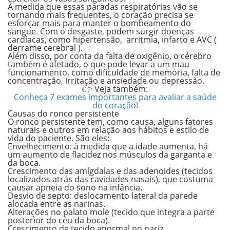
À medida que essas paradas respiratórias vão se
tornando mais frequentes,
o coração precisa se
esforçar
mais para manter o bombeamento do
sangue. Com o desgaste, podem surgir doenças
cardíacas, como
hipertensão
,
arritmia, infarto e AVC (
derrame cerebral ).
Além disso, por conta da falta de oxigênio, o cérebro
também é afetado, o que pode levar a um mau
funcionamento, como dificuldade de
memória
, falta de
concentração
,
irritação
e
ansiedade ou depressão.
👉 Veja também:
Conheça 7 exames importantes para avaliar a saúde
do coração!
Causas do ronco persistente
O ronco persistente tem, como causa, alguns fatores
naturais e outros em relação aos hábitos e estilo de
vida do paciente. São eles:
Envelhecimento: à medida que a idade aumenta, há
um aumento de flacidez nos músculos da garganta e
da boca.
Crescimento das amígdalas e das adenoides (tecidos
localizados atrás das cavidades nasais), que costuma
causar apneia do sono na infância.
Desvio de septo: deslocamento lateral da parede
alocada entre as narinas.
Alterações no palato mole (tecido que integra a parte
posterior do céu da boca).
Crescimento de tecido anormal no nariz.