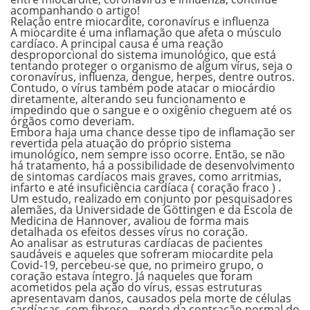
acompanhando o artigo!
Relação entre miocardite, coronavírus e influenza
A miocardite é uma inflamação que afeta o músculo
cardíaco. A principal causa é uma
reação
desproporcional do sistema imunológico
, que está
tentando proteger o organismo de algum vírus, seja o
coronavírus, influenza, dengue, herpes, dentre outros.
Contudo, o vírus também pode
atacar o miocárdio
diretamente
, alterando seu funcionamento e
impedindo que o sangue e o oxigênio cheguem até os
órgãos como deveriam.
Embora haja uma chance desse tipo de inflamação ser
revertida pela atuação do próprio sistema
imunológico, nem sempre isso ocorre. Então, se não
há tratamento, há a possibilidade de desenvolvimento
de sintomas cardíacos mais graves, como arritmias,
infarto e até insuficiência cardíaca ( coração fraco ) .
Um estudo, realizado em conjunto por
pesquisadores
alemães, da Universidade de Göttingen e da Escola de
Medicina de Hannover
, avaliou de forma mais
detalhada os efeitos desses vírus no coração.
Ao analisar as estruturas cardíacas de pacientes
saudáveis e aqueles que sofreram miocardite pela
Covid-19, percebeu-se que, no primeiro grupo, o
coração estava íntegro. Já naqueles que foram
acometidos pela ação do vírus, essas estruturas
apresentavam danos, causados pela morte de células
cardíacas, com fibrose , perda da contração normal do