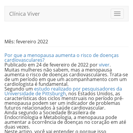
Pular
para
Clínica Viver
Alterna
o
conteúdo
Mês:
fevereiro 2022
Por que a menopausa aumenta o risco de doenças
cardiovasculares?
Publicado em
24 de fevereiro de 2022
por
viver
.
Muitas mulheres não sabem, mas a menopausa
aumenta o risco de doenças cardiovasculares. Trata-se
de um período em que um acompanhamento com um
cardiologista é fundamental.
Segundo um
estudo realizado por pesquisadores da
Universidade de Pittsburgh
, nos Estados Unidos, as
características dos ciclos menstruais no período pré-
menopausa podem ser um indicador de problemas
futuros relacionados à saúde cardiovascular.
Ainda segundo a
Sociedade Brasileira de
Endocrinologia e Metabologia
, a menopausa pode
aumentar a ocorrência de doenças no coração em
até
duas vezes
.
Neste artigo, você vai entender o porque isso