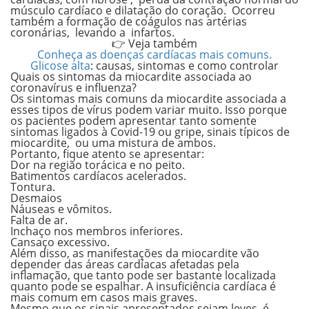
músculo cardíaco e dilatação do coração. Ocorreu
também a formação de coágulos nas artérias
coronárias, levando a infartos.
👉 Veja também
Conheça as doenças cardíacas mais comuns.
Glicose alta
: causas, sintomas e como controlar
Quais os sintomas da miocardite associada ao
coronavírus e influenza?
Os sintomas mais comuns da miocardite associada a
esses tipos de vírus podem variar muito. Isso porque
os pacientes podem apresentar tanto somente
sintomas ligados à Covid-19 ou gripe, sinais típicos de
miocardite, ou uma mistura de ambos.
Portanto, fique atento se apresentar:
Dor na região torácica e no peito.
Batimentos cardíacos acelerados.
Tontura.
Desmaios
Náuseas e vômitos.
Falta de ar.
Inchaço nos membros inferiores.
Cansaço excessivo.
Além disso, as manifestações da miocardite vão
depender das áreas cardíacas afetadas pela
inflamação, que tanto pode ser bastante localizada
quanto pode se espalhar. A insuficiência cardíaca é
mais comum em casos mais graves.
Mesmo que os sinais apresentados sejam leves, é