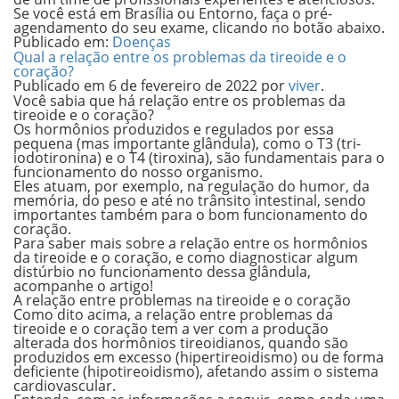
Se você está em Brasília ou Entorno, faça o pré-
agendamento do seu exame, clicando no botão abaixo.
Publicado em:
Doenças
Qual a relação entre os problemas da tireoide e o
coração?
Publicado em
6 de fevereiro de 2022
por
viver
.
Você sabia que há relação entre os problemas da
tireoide e o coração?
Os hormônios produzidos e regulados por essa
pequena (mas importante glândula), como o T3 (tri-
iodotironina) e o T4 (tiroxina), são fundamentais para o
funcionamento do nosso organismo.
Eles atuam, por exemplo, na regulação do humor, da
memória, do peso e até no trânsito intestinal, sendo
importantes também para o bom funcionamento do
coração.
Para saber mais sobre a relação entre os hormônios
da tireoide e o coração, e como diagnosticar algum
distúrbio no funcionamento dessa glândula,
acompanhe o artigo!
A relação entre problemas na tireoide e o coração
Como dito acima, a relação entre problemas da
tireoide e o coração tem a ver com a produção
alterada dos hormônios tireoidianos, quando são
produzidos em excesso (hipertireoidismo) ou de forma
deficiente (hipotireoidismo), afetando assim o sistema
cardiovascular.