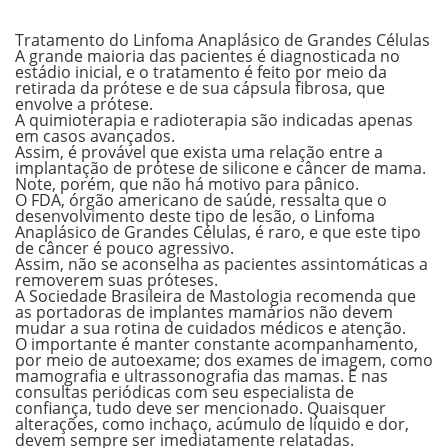
Tratamento do Linfoma Anaplásico de Grandes Células
A grande maioria das pacientes é diagnosticada no
estádio inicial, e o tratamento é feito por meio da
retirada da prótese e de sua cápsula fibrosa, que
envolve a prótese.
A quimioterapia e radioterapia são indicadas apenas
em casos avançados.
Assim, é provável que exista uma relação entre a
implantação de prótese de silicone e câncer de mama.
Note, porém, que não há motivo para pânico.
O FDA, órgão americano de saúde, ressalta que o
desenvolvimento deste tipo de lesão, o Linfoma
Anaplásico de Grandes Células, é raro, e que este tipo
de câncer é pouco agressivo.
Assim, não se aconselha as pacientes assintomáticas a
removerem suas próteses.
A Sociedade Brasileira de Mastologia recomenda que
as portadoras de implantes mamários não devem
mudar a sua rotina de cuidados médicos e atenção.
O importante é manter constante acompanhamento,
por meio de autoexame; dos exames de imagem, como
mamografia e ultrassonografia das mamas. E nas
consultas periódicas com seu especialista de
confiança, tudo deve ser mencionado. Quaisquer
alterações, como inchaço, acúmulo de líquido e dor,
devem sempre ser imediatamente relatadas.