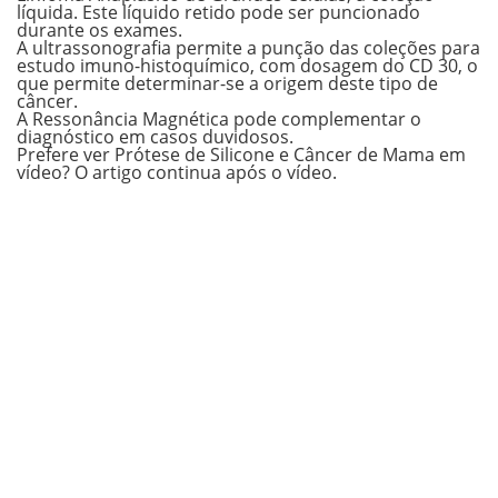
líquida. Este líquido retido pode ser puncionado
durante os exames.
A ultrassonografia permite a punção das coleções para
estudo imuno-histoquímico, com dosagem do CD 30, o
que permite determinar-se a origem deste tipo de
câncer.
A Ressonância Magnética pode complementar o
diagnóstico em casos duvidosos.
Prefere ver Prótese de Silicone e Câncer de Mama em
vídeo?
O artigo continua após o vídeo.