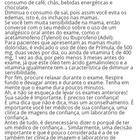
consumo de café, chás, bebidas energéticas e
chocolate.
Diminua o consumo de sal, pois assim você evita os
edemas, isto é, os inchaços nas mamas.
Se você tem muita sensibilidade na mama, então
converse com o seu médico sobre o uso de um
analgésico oral antes do exame, como o
acetaminofeno (Tylenol) ou Ibuprofeno (Advil).
Para pacientes que apresentam as mamas muito
doloridas, é indicado o uso de óleo de Prímula, de 500
mg, duas vezes por dia, ou ainda de vitamina E de 400
mg, 1 vez ao dia, por pelo menos 3 meses antes do
exame, já que este óleo tem ácido gamalinoleico e a
vitamina igualmente tem a característica de diminuir a
sensibilidade.
Por fim, procure relaxar durante o exame. Respire
fundo e devagar antes e durante o exame. Tenha em
mente que o exame dura poucos minutos.
Ah, e não se esqueça de levar os exames anteriores!
Sua saúde é Importante. É preciso ter confiança!
E uma dica que não é dica, mas um aconselhamento. É
importante você ter médicos de sua confiança, uma
clínica de imagens de confiança, um laboratório de
confiança.
Antes de tudo, é desnecessário dizer o porquê de ter
um médico de confiança… Similarmente, uma decisão
importante e que é pouco considerada é a de se
também ter clínica de imagem e laboratório de