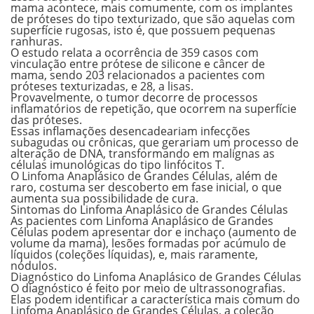
mama acontece, mais comumente, com os implantes
de próteses do tipo texturizado, que são aquelas com
superfície rugosas, isto é, que possuem pequenas
ranhuras.
O estudo relata a ocorrência de 359 casos com
vinculação entre prótese de silicone e câncer de
mama, sendo 203 relacionados a pacientes com
próteses texturizadas, e 28, a lisas.
Provavelmente, o tumor decorre de processos
inflamatórios de repetição, que ocorrem na superfície
das próteses.
Essas inflamações desencadeariam infecções
subagudas ou crônicas, que gerariam um processo de
alteração de DNA, transformando em malignas as
células imunológicas do tipo linfócitos T.
O Linfoma Anaplásico de Grandes Células, além de
raro, costuma ser descoberto em fase inicial, o que
aumenta sua possibilidade de cura.
Sintomas do Linfoma Anaplásico de Grandes Células
As pacientes com Linfoma Anaplásico de Grandes
Células podem apresentar dor e inchaço (aumento de
volume da mama), lesões formadas por acúmulo de
líquidos (coleções líquidas), e, mais raramente,
nódulos.
Diagnóstico do Linfoma Anaplásico de Grandes Células
O diagnóstico é feito por meio de ultrassonografias.
Elas podem identificar a característica mais comum do
Linfoma Anaplásico de Grandes Células, a coleção