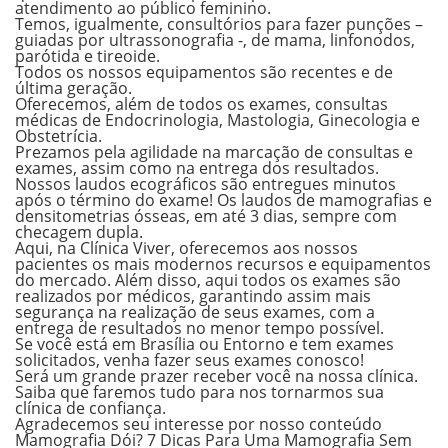
atendimento ao público feminino.
Temos, igualmente, consultórios para fazer punções –
guiadas por ultrassonografia -, de mama, linfonodos,
parótida e tireoide.
Todos os nossos equipamentos são recentes e de
última geração.
Oferecemos, além de todos os exames, consultas
médicas de Endocrinologia, Mastologia, Ginecologia e
Obstetrícia.
Prezamos pela agilidade na marcação de consultas e
exames, assim como na entrega dos resultados.
Nossos laudos ecográficos são entregues minutos
após o término do exame! Os laudos de mamografias e
densitometrias ósseas, em até 3 dias, sempre com
checagem dupla.
Aqui, na Clínica Viver, oferecemos aos nossos
pacientes os mais modernos recursos e equipamentos
do mercado. Além disso, aqui todos os exames são
realizados por médicos, garantindo assim mais
segurança na realização de seus exames, com a
entrega de resultados no menor tempo possível.
Se você está em Brasília ou Entorno e tem exames
solicitados, venha fazer seus exames conosco!
Será um grande prazer receber você na nossa clínica.
Saiba que faremos tudo para nos tornarmos sua
clínica de confiança.
Agradecemos seu interesse por nosso conteúdo
Mamografia Dói? 7 Dicas Para Uma Mamografia Sem