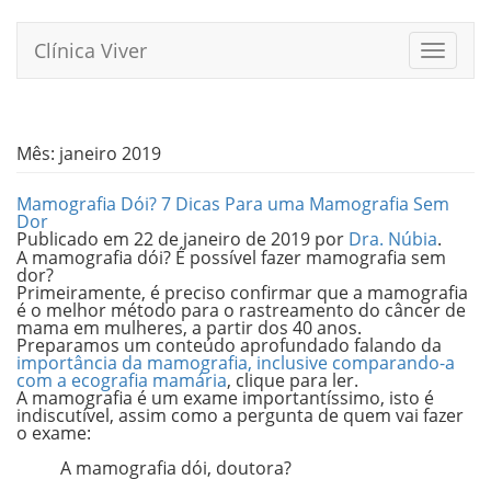
Pular
para
Clínica Viver
Alterna
o
conteúdo
Mês:
janeiro 2019
Mamografia Dói? 7 Dicas Para uma Mamografia Sem
Dor
Publicado em
22 de janeiro de 2019
por
Dra. Núbia
.
A mamografia dói? É possível fazer mamografia sem
dor?
Primeiramente, é preciso confirmar que a mamografia
é o melhor método para o rastreamento do câncer de
mama em mulheres, a partir dos 40 anos.
Preparamos um conteúdo aprofundado falando da
importância da mamografia, inclusive comparando-a
com a ecografia mamária
, clique para ler.
A mamografia é um exame importantíssimo, isto é
indiscutível, assim como a pergunta de quem vai fazer
o exame:
A mamografia dói, doutora?