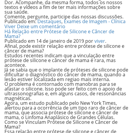
Dor
. Acompanhe, da mesma forma, todos os nossos
textos e vídeos a fim de ter mais informações sobre
sua saúde.
Comente, pergunte, participe das nossas discussões.
Publicado em:
Destaques
,
Exames de Imagem - Clínica
Viver
Deixe um comentário
Há Relação entre Prótese de Silicone e Câncer de
Mama?
Publicado em
14 de janeiro de 2019
por
viver
.
Afinal, pode existir relação entre prótese de silicone e
câncer de mama?
Estudos recentes indicam que a vinculação entre
prótese de silicone e câncer de mama é rara, mas
acontece.
Já se sabia que o implante de próteses de silicone pode
dificultar o diagnóstico do câncer de mama, quando a
lesão estiver localizada em regiao mais interna.
O problema é contornado com manobras para se
afastar o silicone. Isso pode ser feito com o apoio de
ultrassonografias e, em alguns casos, de ressonâncias
magnéticas.
Agora, um estudo publicado pelo New York Times,
alertou para a ocorrência de um tipo raro de câncer de
mama, que associa prótese de silicone e câncer de
mama, o Linfoma Anaplásico de Grandes Células.
Como se Vinculam Prótese de Silicone e Câncer de
Mama?
Essa relação entre prótese de silicone e câncer de