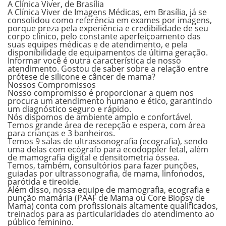
A Clínica Viver, de Brasília
A Clínica Viver de Imagens Médicas, em Brasília
,
já se
consolidou como referência em exames por imagens,
porque preza pela experiência e credibilidade de seu
corpo clínico, pelo constante aperfeiçoamento das
suas equipes médicas e de atendimento, e pela
disponibilidade de equipamentos de última geração.
Informar você é outra característica de nosso
atendimento. Gostou de saber sobre a relação entre
prótese de silicone e câncer de mama?
Nossos Compromissos
Nosso compromisso é proporcionar a quem nos
procura um atendimento humano e ético, garantindo
um diagnóstico seguro e rápido.
Nós dispomos de ambiente amplo e confortável.
Temos grande área de recepção e espera, com área
para crianças e 3 banheiros.
Temos 9 salas de ultrassonografia (ecografia), sendo
uma delas com ecógrafo para ecodoppler fetal, além
de mamografia digital e densitometria óssea.
Temos, também, consultórios para fazer punções,
guiadas por ultrassonografia, de mama, linfonodos,
parótida e tireoide.
Além disso, nossa equipe de mamografia, ecografia e
punção mamária (PAAF de Mama ou Core Biopsy de
Mama) conta com profissionais altamente qualificados,
treinados para as particularidades do atendimento ao
público feminino.