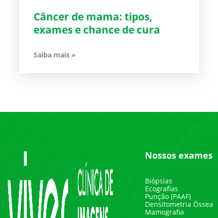
Câncer de mama: tipos,
exames e chance de cura
Saiba mais »
Nossos exames
Biópsias
Ecografias
Punção (PAAF)
Densitometria Óssea
Mamografia