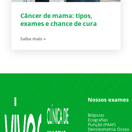
Câncer de mama: tipos,
exames e chance de cura
Saiba mais »
Nossos exames
Biópsias
Ecografias
Punção (PAAF)
Densitometria Óssea