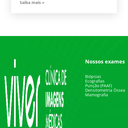
Saiba mais »
Nossos exames
Biópsias
Ecografias
Punção (PAAF)
Densitometria Óssea
Mamografia