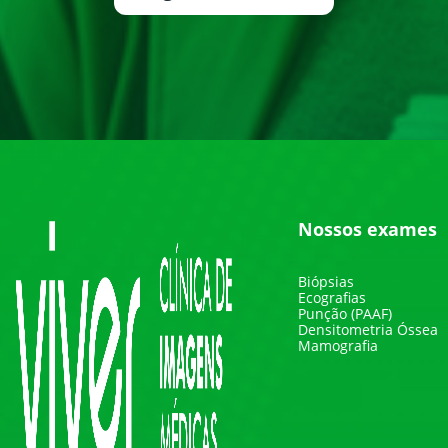
Nossos exames
Biópsias
Ecografias
Punção (PAAF)
Densitometria Óssea
Mamografia