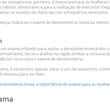
o da osteoporose, portanto, é importante que as mulheres
 hábitos alimentares e para a realização de exercícios fre
realizar os exames de check-up com a frequência necessária.
oença, indica-se o
exame de densitometria óssea
ao menos 
a
 um exame utilizado para avaliar a densidade mineral dos
rmalmente, faz-se a análise na região lombar e na bacia 
 Não há riscos para o exame de densitometria.
ame, é necessário apenas evitar o uso de acessórios, como 
0 minutos para ser feito.
nsitometria óssea: a importância do exame para as mulhe
mama