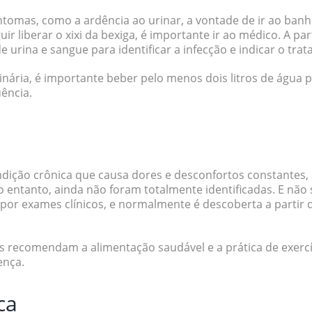
tomas, como a ardência ao urinar, a vontade de ir ao banhe
r liberar o xixi da bexiga, é importante ir ao médico. A part
urina e sangue para identificar a infecção e indicar o tra
rinária, é importante beber pelo menos dois litros de água 
uência.
ndição crônica que causa dores e desconfortos constantes, 
 entanto, ainda não foram totalmente identificadas. E não s
por exames clínicos, e normalmente é descoberta a partir 
s recomendam a alimentação saudável e a prática de exercí
ença.
ca