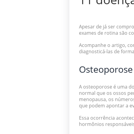
Apesar de já ser compr
exames de rotina são 
Acompanhe o artigo, co
diagnosticá-las de form
Osteoporose
A osteoporose é uma doe
normal que os ossos per
menopausa, os números 
que podem apontar a e
Essa ocorrência aconte
hormônios responsáveis