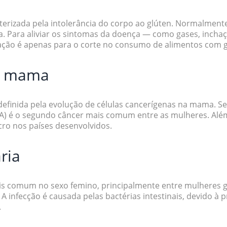
cterizada pela intolerância do corpo ao glúten. Normalment
a. Para aliviar os sintomas da doença — como gases, inchaç
ação é apenas para o corte no consumo de alimentos com 
a mama
efinida pela evolução de células cancerígenas na mama. S
A) é o segundo câncer mais comum entre as mulheres. Além
ro nos países desenvolvidos.
ria
ais comum no sexo femino, principalmente entre mulheres 
A infecção é causada pelas bactérias intestinais, devido à 
s.