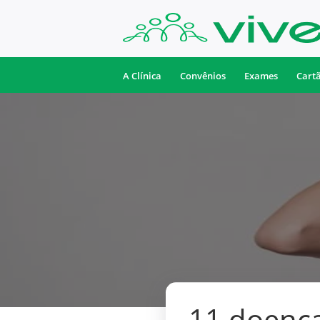
A Clínica
Convênios
Exames
Cart
11 doença