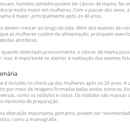
ensam, homens também podem ter câncer de mama. No ent
ência muito maior em mulheres. Com o passar dos anos, a 
mama é maior, principalmente após os 40 anos.
s devem crescer ao longo da vida. Além dos exames de rot
al que as mulheres cuidem da alimentação, pratiquem exercíc
ebidas alcoólicas.
ue quando detectado precocemente, o câncer de mama poss
Por isso, é importante se atentar à realização dos exames lis
amária
é incluído no check-up das mulheres após os 20 anos. A u
to por meio de imagens formadas pelas ondas sonoras. E
versas, como os nódulos e cistos. Os nódulos são massas sól
ão necessita de preparação.
a alteração importante, portanto, podem ser recomenda
stico, como a mamografia.