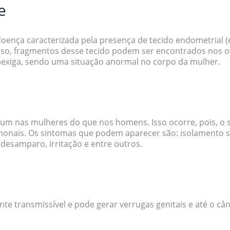
e
ença caracterizada pela presença de tecido endometrial (
sso, fragmentos desse tecido podem ser encontrados nos o
 bexiga, sendo uma situação anormal no corpo da mulher.
um nas mulheres do que nos homens. Isso ocorre, pois, o 
onais. Os sintomas que podem aparecer são: isolamento soc
desamparo, irritação e entre outros.
e transmissível e pode gerar verrugas genitais e até o cân