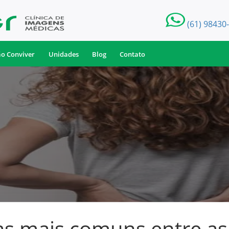
(61) 98430
ão Conviver
Unidades
Blog
Contato
s mais comuns entre as