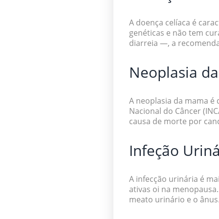
A doença celíaca é cara
genéticas e não tem cur
diarreia —, a recomend
Neoplasia d
A neoplasia da mama é d
Nacional do Câncer (INC
causa de morte por canc
Infeção Uriná
A infecção urinária é m
ativas oi na menopausa. 
meato urinário e o ânu