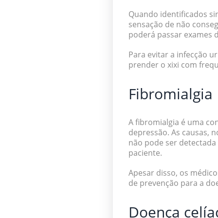
Quando identificados sin
sensação de não consegui
poderá passar exames de 
Para evitar a infecção u
prender o xixi com freq
Fibromialgia
A fibromialgia é uma co
depressão. As causas, no
não pode ser detectada 
paciente.
Apesar disso, os médico
de prevenção para a do
Doença celía