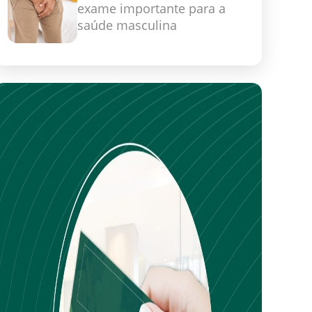
exame importante para a
saúde masculina