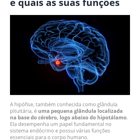
e quais as suas funções
A hipófise, também conhecida como glândula
pituitária, é
uma pequena glândula localizada
na base do cérebro, logo abaixo do hipotálamo
.
Ela desempenha um papel fundamental no
sistema endócrino e possui várias funções
essenciais para o corpo humano.