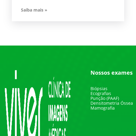
Saiba mais »
Nossos exames
Biópsias
Ecografias
Punção (PAAF)
Densitometria Óssea
Mamografia