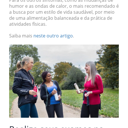
Para os outros sintomas, como as mudanças de
humor e as ondas de calor, o mais recomendado é
a
busca por um estilo de vida saudável
, por meio
de uma alimentação balanceada e da prática de
atividades físicas.
Saiba mais
neste outro artigo
.