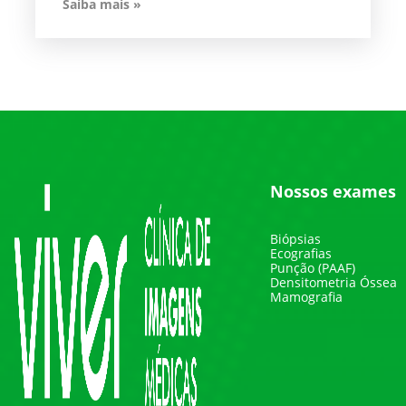
Saiba mais »
Nossos exames
Biópsias
Ecografias
Punção (PAAF)
Densitometria Óssea
Mamografia