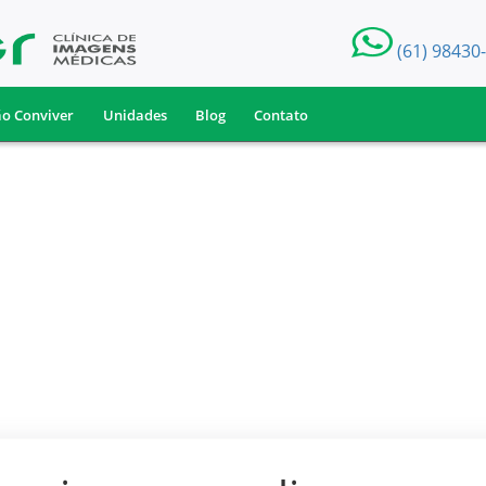
(61) 98430
ão Conviver
Unidades
Blog
Contato