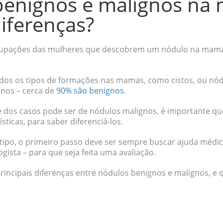
benignos e malignos na
diferenças?
upações das mulheres que descobrem um nódulo na mama 
odos os tipos de formações nas mamas, como cistos, ou nó
anos – cerca de
90% são benignos
.
 dos casos pode ser de nódulos malignos, é importante qu
sticas, para saber diferenciá-los.
ipo, o primeiro passo deve ser sempre buscar ajuda médic
gista – para que seja feita uma avaliação.
principais diferenças entre nódulos benignos e malignos, e 