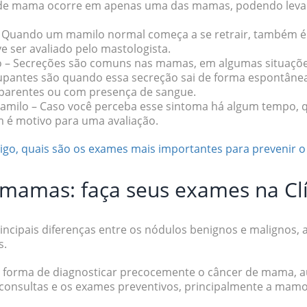
 de mama ocorre em apenas uma das mamas, podendo leva
 Quando um mamilo normal começa a se retrair, também é
 ser avaliado pelo mastologista.
o
– Secreções são comuns nas mamas, em algumas situaçõe
cupantes são quando essa secreção sai de forma espontânea
sparentes ou com presença de sangue.
mamilo
– Caso você perceba esse sintoma há algum tempo, q
 é motivo para uma avaliação.
rtigo, quais são os exames mais importantes para prevenir 
mamas: faça seus exames na Clí
rincipais diferenças entre os nódulos benignos e malignos,
s.
al forma de diagnosticar precocemente o
câncer de mama
, 
s consultas e os exames preventivos, principalmente a mamo