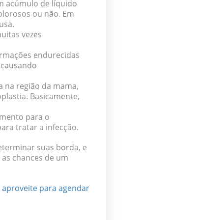
 acúmulo de líquido
olorosos ou não. Em
ausa.
uitas vezes
ormações endurecidas
, causando
a na região da mama,
lastia. Basicamente,
amento para o
ara tratar a infecção.
eterminar suas borda, e
,
as chances de um
, aproveite para agendar