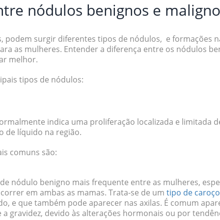
ntre nódulos benignos e malig
es, podem surgir diferentes tipos de nódulos, e formaçõe
para as mulheres. Entender a diferença entre os nódulos be
ar melhor.
cipais tipos de nódulos:
ormalmente indica uma proliferação localizada e limitada de
de líquido na região.
is comuns são:
 de nódulo benigno mais frequente entre as mulheres, espe
ocorrer em ambas as mamas. Trata-se de um
tipo de caroço
o, e que também pode aparecer nas axilas. É comum apar
 a gravidez, devido às alterações hormonais ou por tendên