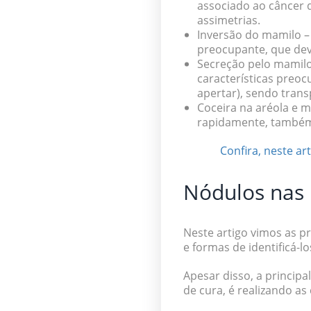
associado ao câncer
assimetrias.
Inversão do mamilo
–
preocupante, que deve
Secreção pelo mamil
características preo
apertar), sendo tran
Coceira na aréola e 
rapidamente, também
Confira, neste a
Nódulos nas 
Neste artigo vimos as p
e formas de identificá-lo
Apesar disso, a princip
de cura, é realizando a