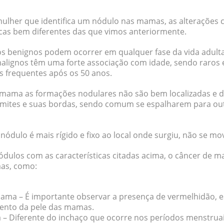
ulher que identifica um nódulo nas mamas, as alterações 
cas bem diferentes das que vimos anteriormente.
s benignos podem ocorrer em qualquer fase da vida adulta
malignos têm uma forte associação com idade, sendo
raros
s frequentes após os 50 anos.
mama as formações nodulares não são bem localizadas e de
 limites e suas bordas
, sendo comum se espalharem para out
e nódulo
é mais rígido e fixo
ao local onde surgiu, não se m
dulos com as características citadas acima, o câncer de 
omas, como:
 mama
– É importante observar a presença de vermelhidão, 
mento da pele das mamas.
a
– Diferente do inchaço que ocorre nos períodos menstruais