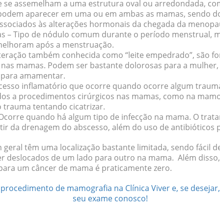
se assemelham a uma estrutura oval ou arredondada, com
es podem aparecer em uma ou em ambas as mamas, sendo d
associados às alterações hormonais da chegada da menop
as
– Tipo de nódulo comum durante o período menstrual, m
melhoram após a menstruação.
teração também conhecida como “leite empedrado”, são f
e nas mamas. Podem ser bastante dolorosas para a mulher
 para amamentar.
cesso inflamatório que ocorre quando ocorre algum traum
dos a procedimentos cirúrgicos nas mamas, como na mamop
o trauma tentando cicatrizar.
Ocorre quando há algum tipo de infecção na mama. O trat
rtir da drenagem do abscesso, além do uso de antibióticos p
geral têm uma localização bastante limitada, sendo fácil d
er deslocados de um lado para outro na mama. Além disso
 para um câncer de mama é praticamente zero
.
procedimento de mamografia na Clínica Viver e, se desejar
seu exame conosco!