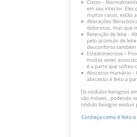
Cistos
– Normalmente 
em seu interior. El
muitos casos, estão 
Alterações fibrocístic
dolorosos, mas que 
Retenção de leite
– Al
pelo acúmulo de leit
desconforto também
Esteatonecrose
– Pro
muitas vezes associa
é a parte que sofreu 
Abscesso mamário
– 
abscesso é feito a pa
Os nódulos benignos em 
são móveis , podendo s
nódulo benigno evoluir
Conheça como é feito o 